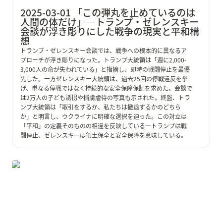
2025-03-01 「この弾丸を止めているのは
人間の体だけ」—トランプ・ゼレンスキー
会談が浮き彫りにした戦争の現実と平和構
想
トランプ・ゼレンスキー会談では、戦争への根本的に異なるア
プローチが浮き彫りになった。トランプ大統領は「週に2,000-
3,000人の命が失われている」と指摘し、即時の戦闘停止を最優
先した。一方ゼレンスキー大統領は、過去25回の停戦違反を挙
げ、単なる停戦ではなく持続的な安全保障保証を求めた。会談で
は2万人の子ども誘拐や捕虜虐待の写真も示された。終盤、トラ
ンプ大統領は「取引をするか、私たちは撤退するかのどちら
か」と明言し、ウクライナに明確な選択を迫った。この対立は
「平和」の定義そのものの相違を反映している—トランプは戦
闘停止、ゼレンスキーは領土保全と安全保障を意味している。
2025-01-21 トランプ大統領 第47代就任演説・応援演説