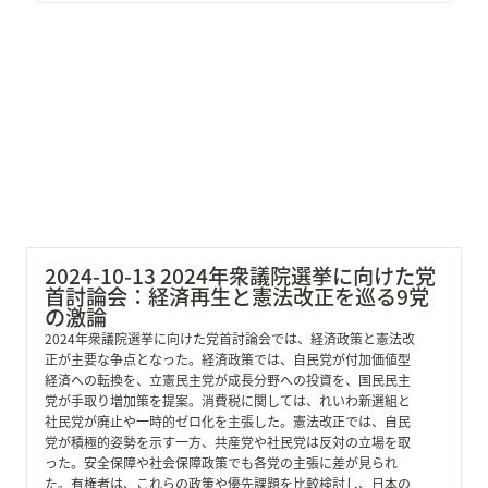
2024-10-13 2024年衆議院選挙に向けた党首討論会：経
済再生と憲法改正を巡る9党の激論
2024-10-13 2024年衆議院選挙に向けた党
首討論会：経済再生と憲法改正を巡る9党
の激論
2024年衆議院選挙に向けた党首討論会では、経済政策と憲法改
正が主要な争点となった。経済政策では、自民党が付加価値型
経済への転換を、立憲民主党が成長分野への投資を、国民民主
党が手取り増加策を提案。消費税に関しては、れいわ新選組と
社民党が廃止や一時的ゼロ化を主張した。憲法改正では、自民
党が積極的姿勢を示す一方、共産党や社民党は反対の立場を取
った。安全保障や社会保障政策でも各党の主張に差が見られ
た。有権者は、これらの政策や優先課題を比較検討し、日本の