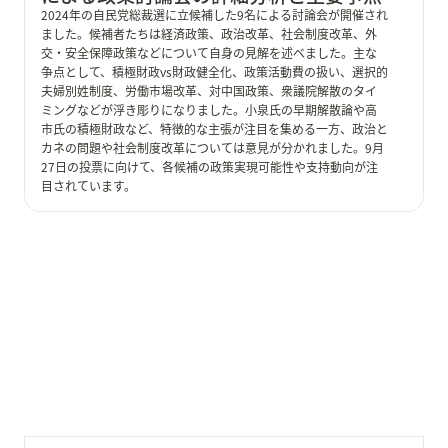
2024年の自民党総裁選に立候補した9名による討論会が開催され
ました。候補者たちは経済政策、政治改革、社会制度改革、外
交・安全保障政策などについて自身の見解を述べました。主な
争点として、積極財政vs財政健全化、政策活動費の扱い、選択的
夫婦別姓制度、労働市場改革、対中国政策、衆議院解散のタイ
ミングなどが浮き彫りになりました。小泉氏の早期解散論や高
市氏の積極財政など、特徴的な主張が注目を集める一方、政治と
カネの問題や社会制度改革については意見が分かれました。9月
27日の投票に向けて、各候補の政策実現可能性や支持動向が注
目されています。
2024-09-13 立憲民主党代表選2024：四国ブロックにお
ける4候補者の政策討論会詳細分析と地方創生への展望