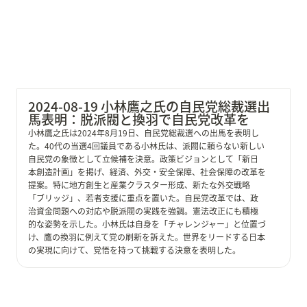
2024-08-19 小林鷹之氏の自民党総裁選出
馬表明：脱派閥と換羽で自民党改革を
小林鷹之氏は2024年8月19日、自民党総裁選への出馬を表明し
た。40代の当選4回議員である小林氏は、派閥に頼らない新しい
自民党の象徴として立候補を決意。政策ビジョンとして「新日
本創造計画」を掲げ、経済、外交・安全保障、社会保障の改革を
提案。特に地方創生と産業クラスター形成、新たな外交戦略
「ブリッジ」、若者支援に重点を置いた。自民党改革では、政
治資金問題への対応や脱派閥の実践を強調。憲法改正にも積極
的な姿勢を示した。小林氏は自身を「チャレンジャー」と位置づ
け、鷹の換羽に例えて党の刷新を訴えた。世界をリードする日本
の実現に向けて、覚悟を持って挑戦する決意を表明した。
2024-08-14 岸田文雄総理大臣の総裁選不出馬表明会