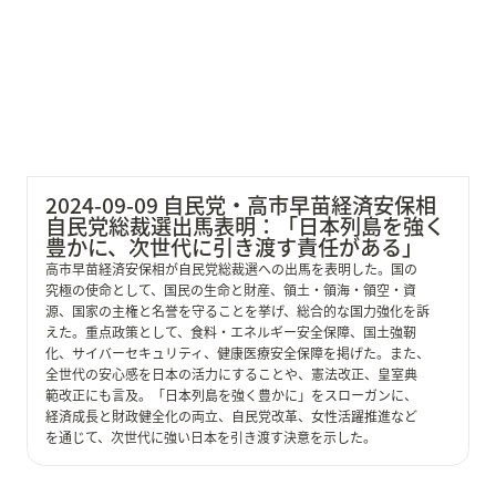
責任がある」
2024-09-09 自民党・高市早苗経済安保相 
自民党総裁選出馬表明：「日本列島を強く
豊かに、次世代に引き渡す責任がある」
高市早苗経済安保相が自民党総裁選への出馬を表明した。国の
究極の使命として、国民の生命と財産、領土・領海・領空・資
源、国家の主権と名誉を守ることを挙げ、総合的な国力強化を訴
えた。重点政策として、食料・エネルギー安全保障、国土強靭
化、サイバーセキュリティ、健康医療安全保障を掲げた。また、
全世代の安心感を日本の活力にすることや、憲法改正、皇室典
範改正にも言及。「日本列島を強く豊かに」をスローガンに、
経済成長と財政健全化の両立、自民党改革、女性活躍推進など
を通じて、次世代に強い日本を引き渡す決意を示した。