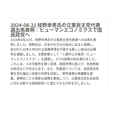
2024-08-21 枝野幸男氏の立憲民主党代表
選出馬表明：ヒューマンエコノミクスで国
民政党へ
2024年8月21日、枝野幸男氏が立憲民主党代表選への出馬を表
明しました。枝野氏は、日本が大きな分岐点にあると指摘し、
失われた30年と呼ばれる長期停滞を打破する新しい政治の必要
性を強調しました。主要政策として「人間中心の経済（ヒュー
マンエコノミクス）」を提唱し、8つの政策の柱を掲げました。
これには、人の可能性を開く投資、国民所得の底上げ、社会制度
の拡充などが含まれます。また、党運営については、自民党支持
層を含む幅広い民意の包摂を目指し、野党連携の再構築を提
案。選挙区ごとの柔軟な連携を重視しつつ、立憲民主党を自民党
に代わる新たな国民政党へと進化させる方針を示しました。
2024-08-19 小林鷹之氏の自民党総裁選出馬表明：脱派
閥と換羽で自民党改革を