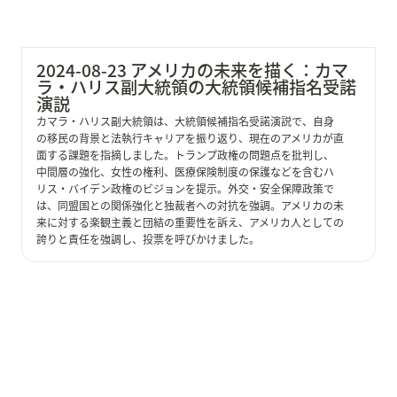
2024-08-23 アメリカの未来を描く：カマ
ラ・ハリス副大統領の大統領候補指名受諾
演説
カマラ・ハリス副大統領は、大統領候補指名受諾演説で、自身
の移民の背景と法執行キャリアを振り返り、現在のアメリカが直
面する課題を指摘しました。トランプ政権の問題点を批判し、
中間層の強化、女性の権利、医療保険制度の保護などを含むハ
リス・バイデン政権のビジョンを提示。外交・安全保障政策で
は、同盟国との関係強化と独裁者への対抗を強調。アメリカの未
来に対する楽観主義と団結の重要性を訴え、アメリカ人としての
誇りと責任を強調し、投票を呼びかけました。
2024-08-21 枝野幸男氏の立憲民主党代表選出馬表明：
ヒューマンエコノミクスで国民政党へ