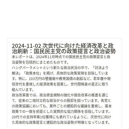
2024-11-02 次世代に向けた経済改革と政
治刷新：国民民主党の政策提言と政治姿勢
本レポートは、2024年11月時点での国民民主党の政策提言と政
治姿勢を包括的にまとめたものです。

ハングパーラメントという新たな政治状況の中で、「対決より
解決」「政策本位」を掲げ、具体的な政策実現を目指していま
す。特に、103万円の壁撤廃や教育国債の創設など、若年層や現
役世代を重視した経済政策を提案し、世代間格差の是正に取り
組んでいます。

政治改革面では、政治資金規制の強化や国会改革の推進を通じ
て、従来の二項対立的な政治からの脱却を図っています。各党と
の政策協議においても、案件ごとの建設的な議論を重視し、基本
政策での一致を前提とした実質的な協力関係を目指しています。

20代での支持率第1位獲得にも表れているように、次世代に向け
た具体的な政策提言と建設的な政治姿勢が特徴となっています。