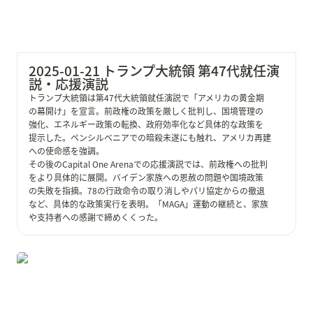
2025-01-21 トランプ大統領 第47代就任演
説・応援演説
トランプ大統領は第47代大統領就任演説で「アメリカの黄金期
の幕開け」を宣言。前政権の政策を厳しく批判し、国境管理の
強化、エネルギー政策の転換、政府効率化など具体的な政策を
提示した。ペンシルベニアでの暗殺未遂にも触れ、アメリカ再建
への使命感を強調。

その後のCapital One Arenaでの応援演説では、前政権への批判
をより具体的に展開。バイデン家族への恩赦の問題や国境政策
の失敗を指摘。78の行政命令の取り消しやパリ協定からの撤退
など、具体的な政策実行を表明。「MAGA」運動の継続と、家族
や支持者への感謝で締めくくった。
2024-11-26 政治改革に関する与野党協議 初会合レポー
ト