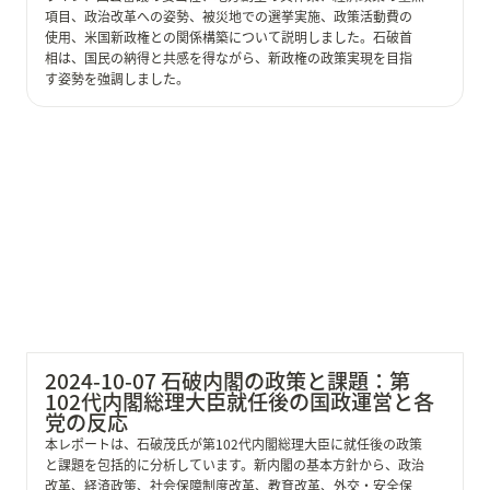
項目、政治改革への姿勢、被災地での選挙実施、政策活動費の
使用、米国新政権との関係構築について説明しました。石破首
相は、国民の納得と共感を得ながら、新政権の政策実現を目指
す姿勢を強調しました。
2024-10-07 石破内閣の政策と課題：第102代内閣総理
大臣就任後の国政運営と各党の反応
2024-10-07 石破内閣の政策と課題：第
102代内閣総理大臣就任後の国政運営と各
党の反応
本レポートは、石破茂氏が第102代内閣総理大臣に就任後の政策
と課題を包括的に分析しています。新内閣の基本方針から、政治
改革、経済政策、社会保障制度改革、教育改革、外交・安全保