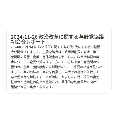
2024-11-26 政治改革に関する与野党協議 
初会合レポート
2024年11月26日、政治改革に関する与野党7党による初の協議
会が開催されました。主要な論点は、政策活動費の廃止、第三
者機関の設置、企業・団体献金の規制でした。政策活動費の廃
止については全党が賛同する一方、その方法や第三者機関の位
置づけ、企業・団体献金の規制範囲について意見の相違が見られ
ました。年内の法改正実現を目指し、国会での審議と並行して
与野党協議を継続することが確認されました。特に改革の実効
性確保と透明性の向上が重視され、具体的な制度設計に向けた
議論が今後の焦点となります。
2024-11-02 次世代に向けた経済改革と政治刷新：国民
民主党の政策提言と政治姿勢