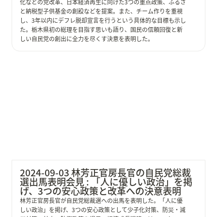
化などの党改革、日本経済再生に向けた3つの重点政策、ふるさ
と納税型子供基金の創設などを提案。また、チーム作りを重視
し、3年以内にデフレ脱却宣言を行うという具体的な目標も示し
た。栃木県初の総理を目指す思いも語り、国民の信頼回復と新
しい自民党の創出に全力を尽くす決意を表明した。
2024-09-03 林芳正官房長官の自民党総裁選出馬表明会
見 : 「人に優しい政治」を掲げ、3つの安心政策と改革
への決意表明
2024-09-03 林芳正官房長官の自民党総裁
選出馬表明会見 : 「人に優しい政治」を掲
げ、3つの安心政策と改革への決意表明
林芳正官房長官が自民党総裁選への出馬を表明した。「人に優
しい政治」を掲げ、3つの安心政策として少子化対策、防災・減