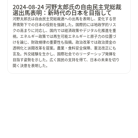
2024-08-24 河野太郎氏の自由民主党総裁
選出馬表明：新時代の日本を目指して
河野太郎氏は自由民主党総裁選への出馬を表明し、変化する世
界情勢下での日本の役割を強調した。国際的には地政学的リス
クの高まりに対応し、国内では経済政策やデジタル化推進を重
視。エネルギー政策では再生可能エネルギーと原子力の位置づ
けを論じ、財政規律の重要性も指摘。政治改革では政治資金の
透明化と派閥改革を提案。農業・食料安全保障、憲法改正にも
言及。外交経験を生かし、国際社会でのリーダーシップ発揮を
目指す姿勢を示した。広く国民の支持を得て、日本の未来を切り
開く決意を表明した。
2024-08-23 青山繁晴氏の自由民主党総裁選出馬意向表
明：無派閥・無献金の新たな政治を提唱