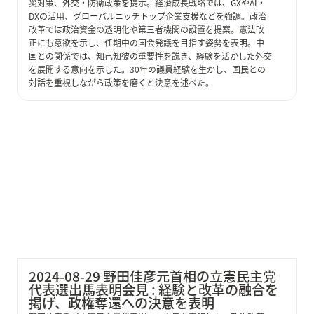
災対策、外交・防衛政策を提示。経済成長戦略では、GXやAI・
DXの活用、グローバルニッチトップ企業支援などを強調。政治
改革では政治資金の透明化や第三者機関の設置を提案。憲法改
正にも意欲を示し、任期中の国会発議を目指す姿勢を表明。中
国との関係では、知己知彼の重要性を説き、経験を活かした外交
を展開する意向を示した。30年の議員経験を生かし、国民との
対話を重視しながら政策を磨くと決意を述べた。
2024-08-29 野田佳彦元首相の立憲民主党代表選出馬表
明会見 : 経験と改革の融合を掲げ、政権奪還への決意を
表明
2024-08-29 野田佳彦元首相の立憲民主党
代表選出馬表明会見 : 経験と改革の融合を
掲げ、政権奪還への決意を表明