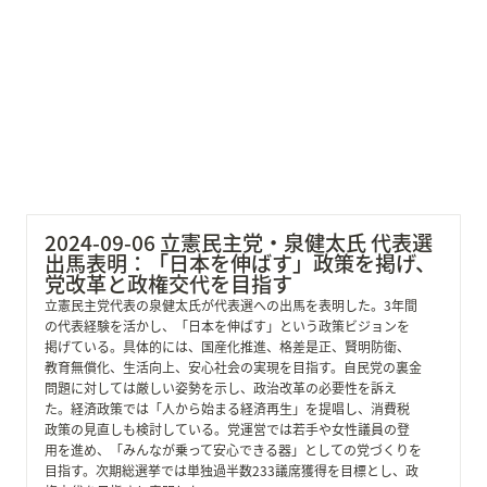
2024-09-06 立憲民主党・泉健太氏 代表選出馬表明：
「日本を伸ばす」政策を掲げ、党改革と政権交代を目指
す
2024-09-06 立憲民主党・泉健太氏 代表選
出馬表明：「日本を伸ばす」政策を掲げ、
党改革と政権交代を目指す
立憲民主党代表の泉健太氏が代表選への出馬を表明した。3年間
の代表経験を活かし、「日本を伸ばす」という政策ビジョンを
掲げている。具体的には、国産化推進、格差是正、賢明防衛、
教育無償化、生活向上、安心社会の実現を目指す。自民党の裏金
問題に対しては厳しい姿勢を示し、政治改革の必要性を訴え
た。経済政策では「人から始まる経済再生」を提唱し、消費税
政策の見直しも検討している。党運営では若手や女性議員の登
用を進め、「みんなが乗って安心できる器」としての党づくりを
目指す。次期総選挙では単独過半数233議席獲得を目標とし、政