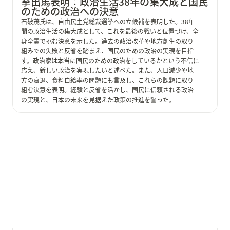
挙出馬表明：政治生活38年の集大成と国民
のための政治への決意
石破茂氏は、自由民主党総裁選挙への立候補を表明した。38年
間の政治生活の集大成として、これを最後の戦いと位置づけ、全
身全霊で挑む決意を示した。過去の政治改革や地方創生の取り
組みでの失敗と反省を踏まえ、国民のための政治の実現を目指
す。政治家は本当に国民のための政治をしているかという不信に
応え、新しい政治を実現したいと述べた。また、人口減少や地
方の衰退、食料自給率の問題にも言及し、これらの課題に取り
組む決意を表明。経験と反省を活かし、国民に信頼される政治
の実現と、日本の未来を見据えた政策の推進を誓った。
2024-08-24 河野太郎氏の自由民主党総裁選出馬表明：
新時代の日本を目指して