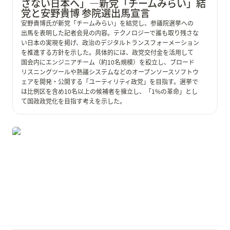
さない日本へ」—新党「チームみらい」結
党と安野貴博 参院選出馬宣言
安野貴博氏が新党「チームみらい」を結党し、参議院選挙への
出馬を表明した記者会見の内容。テクノロジーで誰も取り残さな
い日本の実現を掲げ、政治のデジタルトランスフォーメーション
を推進する方針を示した。具体的には、政党交付金を活用して
国会内にエンジニアチーム（約10名規模）を設立し、ブロード
リスニングツールや熟議システムなどのオープンソースソフトウ
ェアを開発・公開する「ユーティリティ政党」を目指す。選挙で
は比例区を含め10名以上の候補者を擁立し、「1%の革命」とし
て国政政党化を目指す考えを示した。
2025-03-01 「この弾丸を止めているのは人間の体だ
け」—トランプ・ゼレンスキー会談が浮き彫りにした戦
争の現実と平和構想