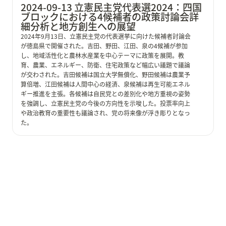
2024-09-13 立憲民主党代表選2024：四国
ブロックにおける4候補者の政策討論会詳
細分析と地方創生への展望
2024年9月13日、立憲民主党の代表選挙に向けた候補者討論会
が徳島県で開催された。吉田、野田、江田、泉の4候補が参加
し、地域活性化と農林水産業を中心テーマに政策を展開。教
育、農業、エネルギー、防衛、住宅政策など幅広い議題で議論
が交わされた。吉田候補は国立大学無償化、野田候補は農業予
算倍増、江田候補は人間中心の経済、泉候補は再生可能エネル
ギー推進を主張。各候補は自民党との差別化や地方重視の姿勢
を強調し、立憲民主党の今後の方向性を示唆した。投票率向上
や政治教育の重要性も議論され、党の将来像が浮き彫りとなっ
た。
2024-09-11 上川陽子外相の自民党総裁選出馬表明会
見：「日本の新しい景色」を掲げ、対話重視と女性活躍
推進を強調