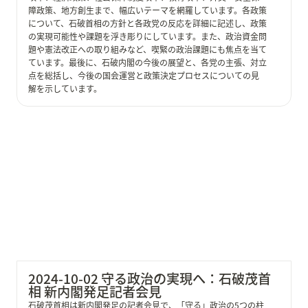
障政策、地方創生まで、幅広いテーマを網羅しています。各政策
について、石破首相の方針と各政党の反応を詳細に記述し、政策
の実現可能性や課題を浮き彫りにしています。また、政治資金問
題や憲法改正への取り組みなど、喫緊の政治課題にも焦点を当て
ています。最後に、石破内閣の今後の展望と、各党の主張、対立
点を総括し、今後の国会運営と政策決定プロセスについての見
解を示しています。
2024-10-02 守る政治の実現へ：石破茂首相 新内閣発足
記者会見
2024-10-02 守る政治の実現へ：石破茂首
相 新内閣発足記者会見
石破茂首相は新内閣発足の記者会見で、「守る」政治の5つの柱