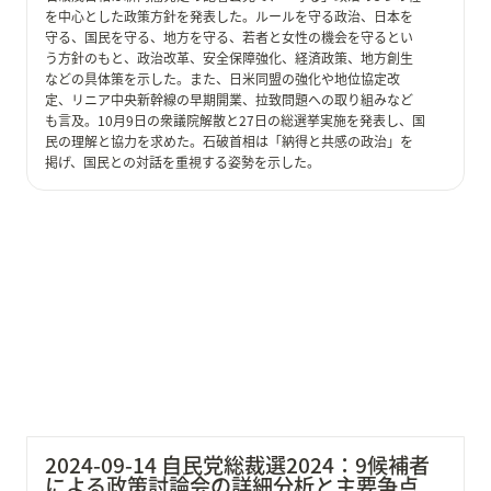
を中心とした政策方針を発表した。ルールを守る政治、日本を
守る、国民を守る、地方を守る、若者と女性の機会を守るとい
う方針のもと、政治改革、安全保障強化、経済政策、地方創生
などの具体策を示した。また、日米同盟の強化や地位協定改
定、リニア中央新幹線の早期開業、拉致問題への取り組みなど
も言及。10月9日の衆議院解散と27日の総選挙実施を発表し、国
民の理解と協力を求めた。石破首相は「納得と共感の政治」を
掲げ、国民との対話を重視する姿勢を示した。
2024-09-14 自民党総裁選2024：9候補者による政策討
論会の詳細分析と主要争点
2024-09-14 自民党総裁選2024：9候補者
による政策討論会の詳細分析と主要争点