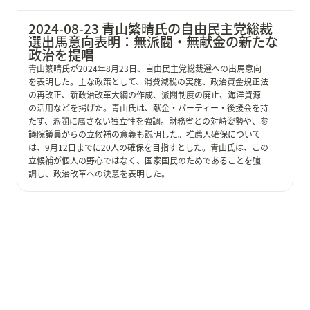
2024-08-23 青山繁晴氏の自由民主党総裁
選出馬意向表明：無派閥・無献金の新たな
政治を提唱
青山繁晴氏が2024年8月23日、自由民主党総裁選への出馬意向
を表明した。主な政策として、消費減税の実施、政治資金規正法
の再改正、新政治改革大綱の作成、派閥制度の廃止、海洋資源
の活用などを掲げた。青山氏は、献金・パーティー・後援会を持
たず、派閥に属さない独立性を強調。財務省との対峙姿勢や、参
議院議員からの立候補の意義も説明した。推薦人確保について
は、9月12日までに20人の確保を目指すとした。青山氏は、この
立候補が個人の野心ではなく、国家国民のためであることを強
調し、政治改革への決意を表明した。
2024-08-23 アメリカの未来を描く：カマラ・ハリス副
大統領の大統領候補指名受諾演説