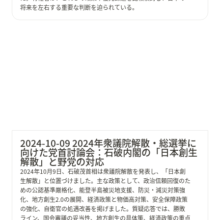
将来を左右する重要な判断を迫られている。
2024-10-09 2024年衆議院解散・総選挙に向けた党首討
論会：石破内閣の「日本創生解散」と野党の対応
2024-10-09 2024年衆議院解散・総選挙に
向けた党首討論会：石破内閣の「日本創生
解散」と野党の対応
2024年10月9日、石破茂首相は衆議院解散を発表し、「日本創
生解散」と位置づけました。主な政策として、政治信頼回復のた
めの公認基準厳格化、能登半島被災地支援、防災・減災対策強
化、地方創生2.0の展開、経済政策と物価高対策、安全保障政策
の強化、自衛官の処遇改善を掲げました。質疑応答では、勝敗
ライン、国会審議の妥当性、地方創生の具体策、経済政策の重点