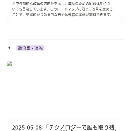
と中長期的な改革の方向性を示し、成功のための組織体制につ
いても言及しています。このロードマップに沿って改革を進める
ことで、効率的かつ効果的な自治体運営の実現が期待できます。
政治家・演説
‣
2025-05-08 「テクノロジーで誰も取り残さない日本
へ」—新党「チームみらい」結党と安野貴博 参院選出
馬宣言
2025-05-08 「テクノロジーで誰も取り残