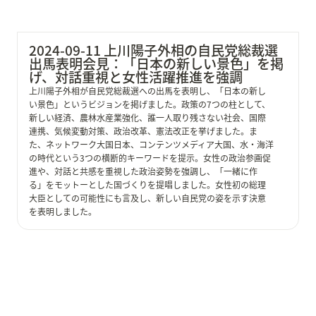
2024-09-11 上川陽子外相の自民党総裁選
出馬表明会見：「日本の新しい景色」を掲
げ、対話重視と女性活躍推進を強調
上川陽子外相が自民党総裁選への出馬を表明し、「日本の新し
い景色」というビジョンを掲げました。政策の7つの柱として、
新しい経済、農林水産業強化、誰一人取り残さない社会、国際
連携、気候変動対策、政治改革、憲法改正を挙げました。ま
た、ネットワーク大国日本、コンテンツメディア大国、水・海洋
の時代という3つの横断的キーワードを提示。女性の政治参画促
進や、対話と共感を重視した政治姿勢を強調し、「一緒に作
る」をモットーとした国づくりを提唱しました。女性初の総理
大臣としての可能性にも言及し、新しい自民党の姿を示す決意
を表明しました。
2024-09-10 自民党・加藤勝信元官房長官 自民党総裁選
出馬表明：「国民所得倍増を最重要目標に、日本総活躍
プランで新しい日本を」