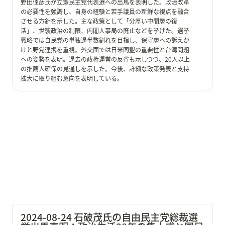
野田佳彦氏が立憲民主党代表選への出馬を表明した。政治改革
の必要性を強調し、自身の経験と若手議員の新鮮な視点を融合
させる方針を示した。主な政策として「分厚い中間層の復
活」、世襲政治の制限、内閣人事局の廃止などを挙げた。選挙
戦略では自民党の単独過半数割れを目指し、保守層への訴えか
けと野党連携を重視。外交面では日米同盟の重要性と台湾問題
への姿勢を表明。過去の政権運営の反省も示しつつ、20人以上
の推薦人確保の見通しを示した。今後、詳細な政策発表と支持
拡大に取り組む意向を表明している。
2024-08-24 石破茂氏の自由民主党総裁選挙出馬表明：
政治生活38年の集大成と国民のための政治への決意
2024-08-24 石破茂氏の自由民主党総裁選