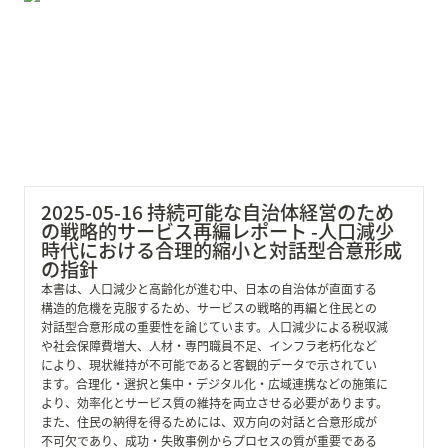
ビス再編レポート -人口減少時代における合理的縮小と
対話型合意形成の指針
2025-05-16 持続可能な自治体経営のため
の戦略的サービス再編レポート -人口減少
時代における合理的縮小と対話型合意形成
の指針
本書は、人口減少と高齢化が進む中、日本の自治体が直面する
構造的危機を克服するため、サービスの戦略的再編と住民との
対話型合意形成の重要性を論じています。人口減少による税収減
や社会保障費増大、人材・専門職員不足、インフラ老朽化など
により、現状維持が不可能であると客観的データで示されてい
ます。合理化・選択と集中・デジタル化・広域連携などの施策に
より、効率化とサービス質の維持を両立させる必要があります。
また、住民の納得を得るためには、双方向の対話と合意形成が
不可欠であり、成功・失敗事例からプロセスの質が重要である