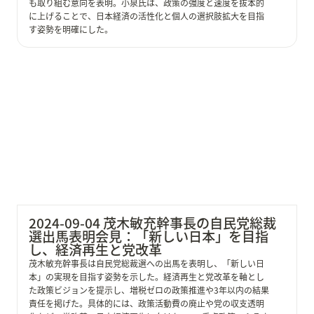
も取り組む意向を表明。小泉氏は、政策の強度と速度を抜本的
に上げることで、日本経済の活性化と個人の選択肢拡大を目指
す姿勢を明確にした。
2024-09-04 茂木敏充幹事長の自民党総裁選出馬表明会
見：「新しい日本」を目指し、経済再生と党改革
2024-09-04 茂木敏充幹事長の自民党総裁
選出馬表明会見：「新しい日本」を目指
し、経済再生と党改革
茂木敏充幹事長は自民党総裁選への出馬を表明し、「新しい日
本」の実現を目指す姿勢を示した。経済再生と党改革を軸とし
た政策ビジョンを提示し、増税ゼロの政策推進や3年以内の結果
責任を掲げた。具体的には、政策活動費の廃止や党の収支透明