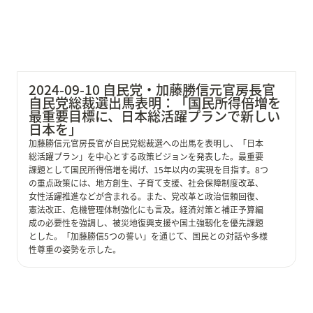
2024-09-10 自民党・加藤勝信元官房長官 
自民党総裁選出馬表明：「国民所得倍増を
最重要目標に、日本総活躍プランで新しい
日本を」
加藤勝信元官房長官が自民党総裁選への出馬を表明し、「日本
総活躍プラン」を中心とする政策ビジョンを発表した。最重要
課題として国民所得倍増を掲げ、15年以内の実現を目指す。8つ
の重点政策には、地方創生、子育て支援、社会保障制度改革、
女性活躍推進などが含まれる。また、党改革と政治信頼回復、
憲法改正、危機管理体制強化にも言及。経済対策と補正予算編
成の必要性を強調し、被災地復興支援や国土強靱化を優先課題
とした。「加藤勝信5つの誓い」を通じて、国民との対話や多様
性尊重の姿勢を示した。
2024-09-09 自民党・高市早苗経済安保相 自民党総裁選
出馬表明：「日本列島を強く豊かに、次世代に引き渡す