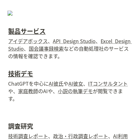
製品サービス
アイデアボックス
、
API  Design Studio
、
Excel  Design 
Studio
、
国会議事録検索
などの自動処理社のサービス
の情報を確認できます。
技術デモ
ChatGPTを中心に
AI彼氏
や
AI彼女
、
ITコンサルタント
や、
家庭教師
のAIや、
小説の執筆デモ
が閲覧できま
す。
調査研究
技術調査レポート
、
政治・行政調査レポート
、
AI利用