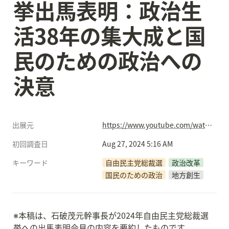
挙出馬表明：政治生
活38年の集大成と国
民のための政治への
決意
出展元
https://www.youtube.com/watch?v=sg5bXeCECEY
初回調査日
Aug 27, 2024 5:16 AM
キーワード
自由民主党総裁選
政治改革
国民のための政治
地方創生
※本稿は、石破茂元幹事長が2024年自由民主党総裁選
挙への出馬表明会見の内容を要約したものです。