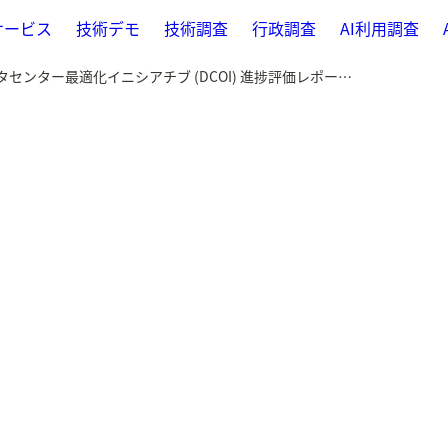
サービス
技術デモ
技術調査
行政調査
AI利用調査
2019-04-11 データセンター最適化イニシアチブ (DCOI) 進捗評価レポート(アメリカ政府)