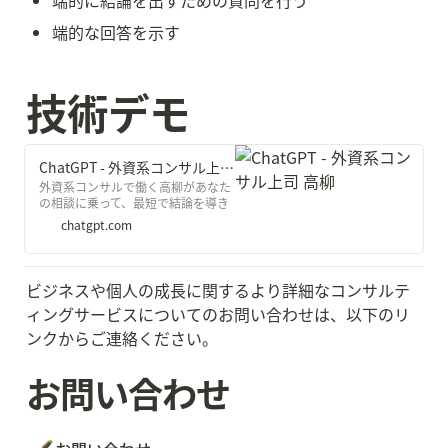
端的な回答を示す
技術デモ
ChatGPT - 外資系コンサル上司 高柳
外資系コンサルで働く高柳があなた
の相談に乗って、最短で結論を導き
ます。壁打ち相手にどうぞ。※この
chatgpt.com
システムは独断と偏見で出来ていま
す。
ビジネスや個人の成長に関するより詳細なコンサルテ
ィングサービスについてのお問い合わせは、以下のリ
ンクからご連絡ください。
お問い合わせ