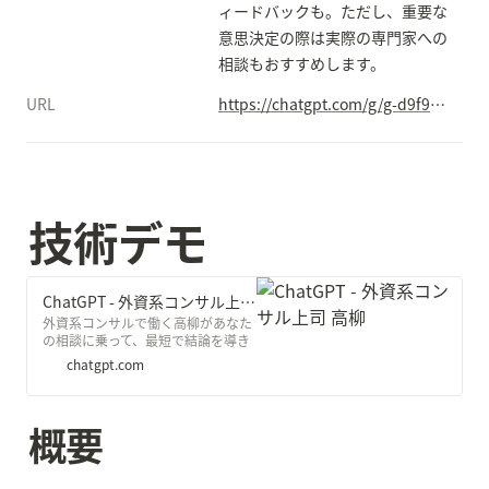
ィードバックも。ただし、重要な
意思決定の際は実際の専門家への
相談もおすすめします。
URL
https://chatgpt.com/g/g-d9f9qSVoe-wai-zi-xi-konsarushang-si-gao-liu
技術デモ
ChatGPT - 外資系コンサル上司 高柳
外資系コンサルで働く高柳があなた
の相談に乗って、最短で結論を導き
ます。壁打ち相手にどうぞ。※この
chatgpt.com
システムは独断と偏見で出来ていま
す。
概要