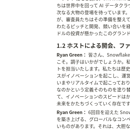
ちは世界中を回って AI データ
次なる大物の登場を待っています
が、審査員たちはその準備を整え
わたるピッチと開発、競い合いを経て、
ドルの投資が懸かったこのグラン
1.2 ホストによる開会、
Ryan Green：
 皆さん、Snowflak
こそ。調子はいかがでしょうか。私は 
トを担当いたします。私たちは歴史
スがイノベーションを起こし、運
いまやリアルタイムで起こっており
なのかという定義そのものを塗り替え
て、イノベーションのスピードは
未来をかたちづくっていく存在で
Ryan Green：
 6回目を迎えた Sno
を築き上げる、グローバルなコン
いものがあります。それは、大胆