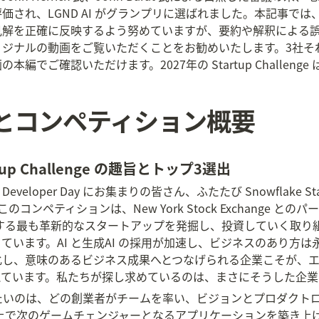
価され、LGND AI がグランプリに選ばれました。本記事で
見解を正確に反映するよう努めていますが、要約や解釈による
リジナルの動画をご覧いただくことをお勧めいたします。3社そ
確認いただけます。2027年の Startup Challenge は、この
グとコンペティション概要
artup Challenge の趣旨とトップ3選出
t と Developer Day にお集まりの皆さん、ふたたび Snowflake S
ンペティションは、New York Stock Exchange と
を構築する最も革新的なスタートアップを発掘し、投資していく取
ています。AI と生成AI の採用が加速し、ビジネスのあり方
し、意味のあるビジネス成果へとつなげられる企業こそが、エン
えています。私たちが探し求めているのは、まさにそうした企業
いたいのは、どの創業者がチームを率い、ビジョンとプロダクト
ke 上で次のゲームチェンジャーとなるアプリケーションを築き