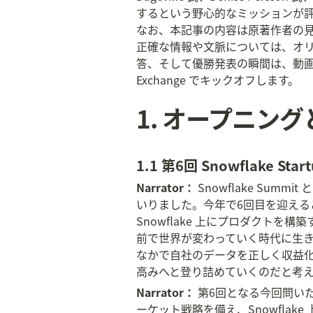
するという野心的なミッションが評
なお、本記事の内容は原著作者の
正確な情報や文脈については、オ
答、そして優勝発表の瞬間は、動画の本編でご
Exchange でキックオフします。
1. オープニン
1.1 第6回 Snowflake St
Narrator：
 Snowflake Summi
いりました。今年で6回目を迎えるこのコ
Snowflake 上にプロダクト
前で世界が変わっていく時代に生き
なかで自社のデータを正しく収益化
高みへと登り詰めていくのだと考
Narrator：
 第6回となる今回問
ーケット戦略を備え、Snowfla