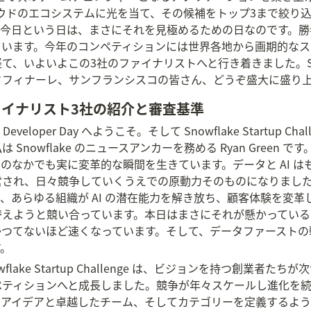
クラウドのエコシステムに光を当て、その候補をトップ3まで絞り
。今日という日は、まさにそれを見極めるための日なのです。勝
ています。今年のコンペティションには世界各地から画期的なス
いよいよこの3社のファイナリストへと行き着きました。Snowflak
ドフィナーレ、サンフランシスコの皆さん、どうぞ盛大に盛り
ファイナリスト3社の紹介と審査基準
e Developer Day へようこそ。そして Snowflake Startup
Snowflake のニュースアンカーを務める Ryan Green
のなかでも実に変革的な瞬間を生きています。データと AI 
営され、日々競争していくうえでの原動力そのものになりまし
、あらゆる組織が AI の潜在能力を解き放ち、顧客体験を変
ようと競い合っています。本日はまさにそれが懸かっているのです。
かつてないほど速くなっています。そして、データファーストの
す。
wflake Startup Challenge は、ビジョンを持つ創業者た
ペティションへと成長しました。競争が年々スケールし進化を
なアイデアと卓越したチーム、そしてカテゴリーを定義するよ