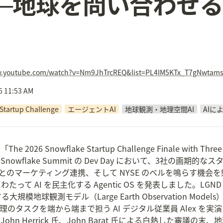
──地球を問い合わせる 
w.youtube.com/watch?v=Nm9JhTrcREQ&list=PL4IM5KTx_T7gNwtams
6 11:53 AM
Startup Challenge
エージェントAI
地球観測・地理空間AI
AIに
2026 Snowflake Startup Challenge Finale with Th
flake Summit の Dev Day において、3社の画期的なスタ
lake とのマーケティング連携、そして NYSE のベルを鳴らす機会を
て AI を民主化する Agentic OS を発表しました。LGND
観測モデル（Large Earth Observation Models）を披
タスクを端から端まで担う AI デジタル従業員 Alex を実演し
son 氏、John Herrick 氏、John Barat 氏による白熱した審