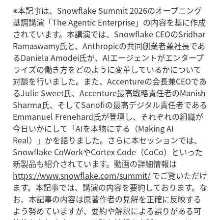
※本記事は、Snowflake Summit 2026のオープニング
基調講演「The Agentic Enterprise」の内容を基に作成
されています。本講演では、Snowflake CEOのSridhar 
Ramaswamy氏と、Anthropicの共同創業者兼社長であ
るDaniela Amodei氏が、AIエージェントがエンタープ
ライズの働き方をどのように変革しているかについて
対談を行いました。また、Accentureの会長兼CEOであ
るJulie Sweet氏、Accenture最高戦略責任者のManish 
Sharma氏、そしてSanofiの最高デジタル責任者である
Emmanuel Frenehard氏が登壇し、それぞれの組織が
今日いかにして「AIを本物にする（Making AI 
Real）」かを語りました。さらに本セッションでは、
Snowflake CoWorkやCortex Code（CoCo）といった
新製品も紹介されています。動画の詳細情報は 
https://www.snowflake.com/summit/
 でご覧いただけ
ます。本記事では、講演の内容を要約しております。な
お、本記事の内容は原著作者の見解を正確に反映する
よう努めていますが、要約や解釈による誤りがある可