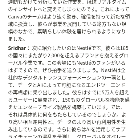
週間もかけて分析していた作業を、ほぼリアルタイム
のインサイトへと変えてしまったのです。これによって
Canvaのチームはより速く動き、確信を持って新たな領
域に投資し、彼らが事業を展開している途方もない規
模のなかで、素晴らしい体験を届けられるようになり
ました。
Sridhar：
 次に紹介したいのはNestléです。彼らは185
の国々にまたがり2,000を超えるブランドを抱えるグロ
ーバル企業です。この会場にもNestléのファンがいる
はずですので、ぜひ拍手を送りましょう。Nestléは全
社的なデジタルトランスフォーメーションの一環とし
て、データとAIによって可能になるエンドツーエンド
の再構想に乗り出しました。彼らはすでに5万人を超え
るユーザーに展開され、150ものグローバルな機能を備
えたエンタープライズ製品を構築しています。では、
それは具体的に何をもたらしているのでしょうか。よ
り高い相互運用性と、データのより高い再利用性を生
み出しているのです。さらに彼らはAIを活用してサプ
ライチェーンの混乱を予測し、グローバルなオペレー