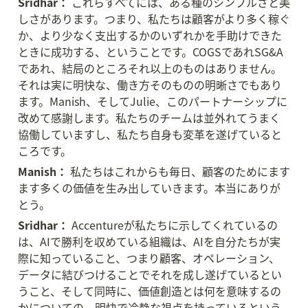
Sridhar：
 これらすべてには、ある種のシンプルさと美
しさがあります。つまり、私たちは顧客がより多く稼ぐ
か、より少なく支出するかのいずれかを手助けできた
ときに成功する、ということです。COGSであれSG&A
であれ、結局のところそれ以上のものはありません。
それは実に明快な、働き方そのものの明晰さでもあり
ます。Manish、そしてJulie、このパートナーシップに
改めて感謝します。私たちのチームは並外れてうまく
協働していますし、私たち自身も変革を遂げていると
ころです。
Manish：
 私たちはこれからも毎日、顧客のためにます
ます多くの価値を生み出していきます。本当にありが
とう。
Sridhar：
 Accentureが私たちに示してくれているの
は、AIで勝利を収めている組織は、AIを自分たちが実
際に知っていること、つまり顧客、オペレーション、
データに結びつけることでそれを成し遂げているとい
うこと、そして同時に、価値創造とは何を意味するの
かについての、明快で冷静な視点を持っているという