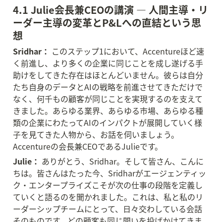
4.1 Julie会長兼CEOの講演 — 人間主導・リ
ーダー主導の変革とP&Lへの直結という思
想
Sridhar：
 このステップ1において、Accentureほど速
く前進し、より多くの企業に同じことを成し遂げる手
助けをしてきた存在はほとんどいません。彼らは自分
たち自身のデータとAIの戦略を前進させてきただけで
なく、何千もの顧客が同じことを実現するのを支えて
きました。あらゆる業界、あらゆる市場、あらゆる種
類の企業にわたってAIのインパクトが展開していく様
子を見てきた人物から、お話を伺いましょう。
Accentureの会長兼CEOであるJulieです。
Julie：
 ありがとう、Sridhar。そして皆さん、こんに
ちは。皆さんはたった今、Sridharがエージェンティッ
ク・エンタープライズこそが次の仕事の段階を定義し
ていくと語るのを聞かれました。これは、私と私のリ
ーダーシップチームにとって、日々交わしている会話
そのものです。どの顧客も同じ問いを投げかけてきま