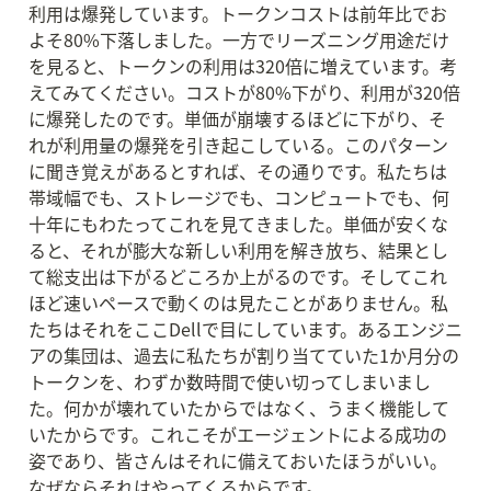
利用は爆発しています。トークンコストは前年比でお
よそ80%下落しました。一方でリーズニング用途だけ
を見ると、トークンの利用は320倍に増えています。考
えてみてください。コストが80%下がり、利用が320倍
に爆発したのです。単価が崩壊するほどに下がり、そ
れが利用量の爆発を引き起こしている。このパターン
に聞き覚えがあるとすれば、その通りです。私たちは
帯域幅でも、ストレージでも、コンピュートでも、何
十年にもわたってこれを見てきました。単価が安くな
ると、それが膨大な新しい利用を解き放ち、結果とし
て総支出は下がるどころか上がるのです。そしてこれ
ほど速いペースで動くのは見たことがありません。私
たちはそれをここDellで目にしています。あるエンジニ
アの集団は、過去に私たちが割り当てていた1か月分の
トークンを、わずか数時間で使い切ってしまいまし
た。何かが壊れていたからではなく、うまく機能して
いたからです。これこそがエージェントによる成功の
姿であり、皆さんはそれに備えておいたほうがいい。
なぜならそれはやってくるからです。