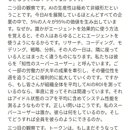
二つ目の観察です。AIの生産性は極めて非線形だとい
うことです。今日AIを展開しているほとんどすべての企
業の中で、5%の人々が95%の価値を生み出していま
す。なぜか。誰かがエージェントを効果的に使う方法
を覚えると、その人はあらゆることにエージェントを
使うようになるからです。リサーチ、コーディング、モ
デリング、戦略、分析。その人の一日は、隣に座って
いる人とはまったく違うものになります。私たちは彼
らを「知性のスーパーユーザー」と呼んでいます。ご
く一部の労働力が大半の成果を牽引し、その優位性を
週を追うごとに複利的に拡大していくのです。ですか
ら、もし皆さんが組織全体を平均してAIのROIを測って
いるのなら、率直に言ってそれは間違っています。それ
はアイドル状態のコアを平均に含めてシステム性能を
測るようなものです。正しい問いはこうです。私のスー
パーユーザーは誰か。彼らは何をしているのか。そし
てどうすれば全員を彼らのようにできるのか。
三つ目の観察です。トークンは、もしまだそうなって