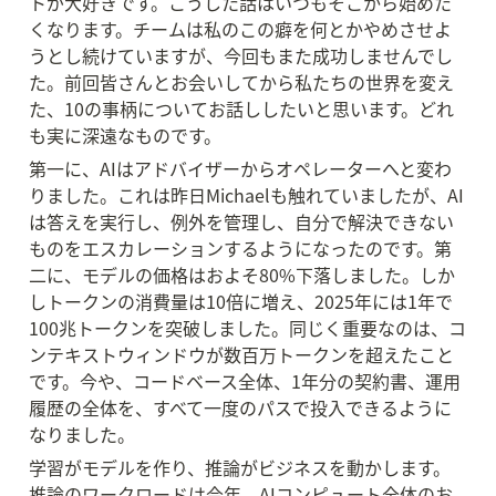
トが大好きです。こうした話はいつもそこから始めた
くなります。チームは私のこの癖を何とかやめさせよ
うとし続けていますが、今回もまた成功しませんでし
た。前回皆さんとお会いしてから私たちの世界を変え
た、10の事柄についてお話ししたいと思います。どれ
も実に深遠なものです。
第一に、AIはアドバイザーからオペレーターへと変わ
りました。これは昨日Michaelも触れていましたが、AI
は答えを実行し、例外を管理し、自分で解決できない
ものをエスカレーションするようになったのです。第
二に、モデルの価格はおよそ80%下落しました。しか
しトークンの消費量は10倍に増え、2025年には1年で
100兆トークンを突破しました。同じく重要なのは、コ
ンテキストウィンドウが数百万トークンを超えたこと
です。今や、コードベース全体、1年分の契約書、運用
履歴の全体を、すべて一度のパスで投入できるように
なりました。
学習がモデルを作り、推論がビジネスを動かします。
推論のワークロードは今年、AIコンピュート全体のお