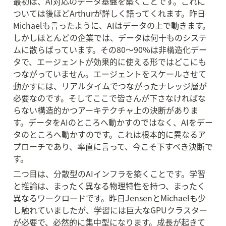
最初は、AI対応のデータ基盤を築くことです。これに
ついては後ほどArthurが詳しく語ってくれます。昨日
Michaelも言ったように、AIはデータの上で動きます。
しかしほとんどの企業では、データは何十ものシステ
ムに散らばっています。その80〜90%は非構造化デー
タで、エージェントが効果的に使える形ではどこにも
つながっていません。エージェントをスケールさせて
動かすには、リアルタイムでつながったナレッジ層が
必要なのです。そしてここで皆さんが下さなければな
らない構造的かつアーキテクチャ上の決断がありま
す。データをAIのところへ動かすのではなく、AIをデー
タのところへ動かすのです。これは根本的に異なるア
プローチであり、率直に言って、今こそ下すべき決断で
す。
二つ目は、分散型のAIインフラを築くことです。学習
と推論は、まったく異なる物理特性を持つ、まったく
異なるワークロードです。昨日JensenとMichaelも少
し触れていましたが、学習には巨大なGPUクラスター
が必要で、必然的に集中型になります。成長が起きて