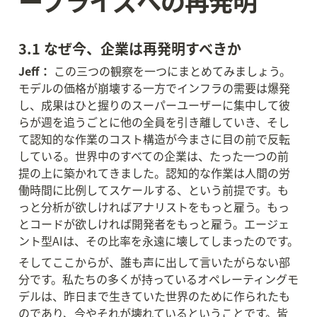
ープライズへの再発明
3.1 なぜ今、企業は再発明すべきか
Jeff：
 この三つの観察を一つにまとめてみましょう。
モデルの価格が崩壊する一方でインフラの需要は爆発
し、成果はひと握りのスーパーユーザーに集中して彼
らが週を追うごとに他の全員を引き離していき、そし
て認知的な作業のコスト構造が今まさに目の前で反転
している。世界中のすべての企業は、たった一つの前
提の上に築かれてきました。認知的な作業は人間の労
働時間に比例してスケールする、という前提です。も
っと分析が欲しければアナリストをもっと雇う。もっ
とコードが欲しければ開発者をもっと雇う。エージェ
ント型AIは、その比率を永遠に壊してしまったのです。
そしてここからが、誰も声に出して言いたがらない部
分です。私たちの多くが持っているオペレーティングモ
デルは、昨日まで生きていた世界のために作られたも
のであり、今やそれが壊れているということです。皆