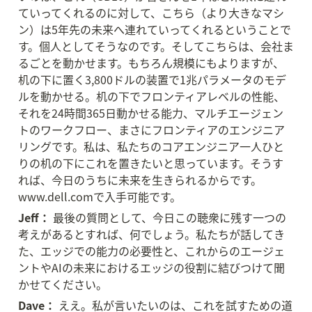
ていってくれるのに対して、こちら（より大きなマシ
ン）は5年先の未来へ連れていってくれるということで
す。個人としてそうなのです。そしてこちらは、会社ま
るごとを動かせます。もちろん規模にもよりますが、
机の下に置く3,800ドルの装置で1兆パラメータのモデ
ルを動かせる。机の下でフロンティアレベルの性能、
それを24時間365日動かせる能力、マルチエージェン
トのワークフロー、まさにフロンティアのエンジニア
リングです。私は、私たちのコアエンジニア一人ひと
りの机の下にこれを置きたいと思っています。そうす
れば、今日のうちに未来を生きられるからです。
www.dell.comで入手可能です。
Jeff：
 最後の質問として、今日この聴衆に残す一つの
考えがあるとすれば、何でしょう。私たちが話してき
た、エッジでの能力の必要性と、これからのエージェ
ントやAIの未来におけるエッジの役割に結びつけて聞
かせてください。
Dave：
 ええ。私が言いたいのは、これを試すための道