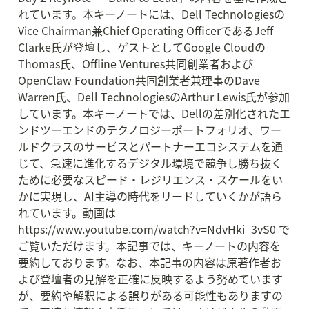
れています。本キーノートには、Dell Technologiesの
Vice Chairman兼Chief Operating OfficerであるJeff 
Clarke氏が登壇し、ゲストとしてGoogle Cloudの
Thomas氏、Offline Ventures共同創業者および
OpenClaw Foundation共同創業者兼理事のDave 
Warren氏、Dell TechnologiesのArthur Lewis氏が参加
しています。本キーノートでは、Dellの差別化されたエ
ンドツーエンドのテクノロジーポートフォリオ、ワー
ルドクラスのサービスとパートナーエコシステムを通
じて、急速に進化するデジタル環境で競争し勝ち抜く
ために必要なスピード・レジリエンス・スケールをい
かに実現し、AI主導の時代をリードしていくかが語ら
れています。動画は 
https://www.youtube.com/watch?v=NdvHki_3vS0
 で
ご覧いただけます。本記事では、キーノートの内容を
要約しております。なお、本記事の内容は原著作者お
よび登壇者の見解を正確に反映するよう努めています
が、要約や解釈による誤りがある可能性もありますの