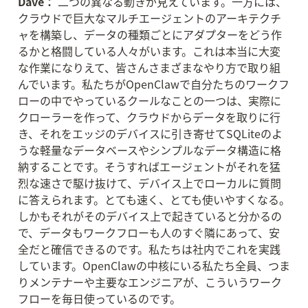
Dave：
 二つの異なる動きが見えています。一方には、
クラウドで巨大なマルチエージェントのアーキテクチ
ャを構築し、データの種類ごとにアダプターをどう作
るかと格闘している人々がいます。これは本当に大変
な作業になりえて、皆さんさまざまなやり方で取り組
んでいます。私たちがOpenClawで自分たちのワークフ
ローの中でやっているクールなことの一つは、実際に
クローラーを作って、クラウドからデータを取りに行
き、それをエッジのデバイスに引き寄せてSQLiteのよ
うな軽量なデータベースやシンプルなデータ構造に格
納することです。そうすればエージェントがそれを猛
烈な速さで駆け抜けて、デバイス上でローカルに質問
に答えられます。とても速く、とても使いやすくなる。
しかもそれがそのデバイス上で起きていると分かるの
で、データもワークフローも人のすぐ隣にあって、安
全だと確信できるのです。私たちは社内でこれを実践
しています。OpenClawの中核にいる私たち全員、つま
りメンテナーや主要なエンジニアが、こういうワーク
フローを毎日使っているのです。