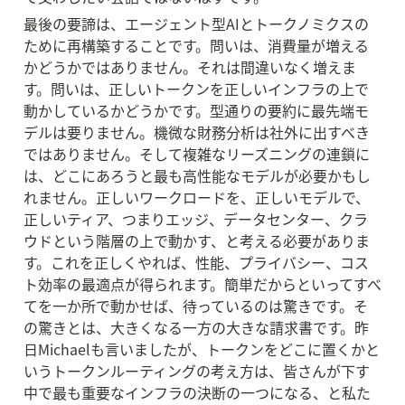
最後の要諦は、エージェント型AIとトークノミクスの
ために再構築することです。問いは、消費量が増える
かどうかではありません。それは間違いなく増えま
す。問いは、正しいトークンを正しいインフラの上で
動かしているかどうかです。型通りの要約に最先端モ
デルは要りません。機微な財務分析は社外に出すべき
ではありません。そして複雑なリーズニングの連鎖に
は、どこにあろうと最も高性能なモデルが必要かもし
れません。正しいワークロードを、正しいモデルで、
正しいティア、つまりエッジ、データセンター、クラ
ウドという階層の上で動かす、と考える必要がありま
す。これを正しくやれば、性能、プライバシー、コス
ト効率の最適点が得られます。簡単だからといってすべ
てを一か所で動かせば、待っているのは驚きです。そ
の驚きとは、大きくなる一方の大きな請求書です。昨
日Michaelも言いましたが、トークンをどこに置くかと
いうトークンルーティングの考え方は、皆さんが下す
中で最も重要なインフラの決断の一つになる、と私た