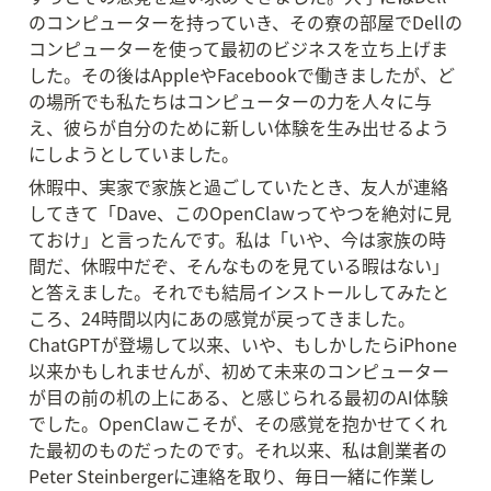
のコンピューターを持っていき、その寮の部屋でDellの
コンピューターを使って最初のビジネスを立ち上げま
した。その後はAppleやFacebookで働きましたが、ど
の場所でも私たちはコンピューターの力を人々に与
え、彼らが自分のために新しい体験を生み出せるよう
にしようとしていました。
休暇中、実家で家族と過ごしていたとき、友人が連絡
してきて「Dave、このOpenClawってやつを絶対に見
ておけ」と言ったんです。私は「いや、今は家族の時
間だ、休暇中だぞ、そんなものを見ている暇はない」
と答えました。それでも結局インストールしてみたと
ころ、24時間以内にあの感覚が戻ってきました。
ChatGPTが登場して以来、いや、もしかしたらiPhone
以来かもしれませんが、初めて未来のコンピューター
が目の前の机の上にある、と感じられる最初のAI体験
でした。OpenClawこそが、その感覚を抱かせてくれ
た最初のものだったのです。それ以来、私は創業者の
Peter Steinbergerに連絡を取り、毎日一緒に作業し