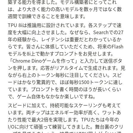
築する能力を得ました。モデル構築者にとってこれ
は、より大きく能力の高いモデルを数ヶ月ではなく数
週間で訓練できることを意味します。
TPU 8iは推論用に設計されています。各ステップで速
度を大幅に向上させました。なぜなら、Searchでの27
年の経験から、レイテンシは重要だとわかっているか
らです。皆さんに体感していただくため、将来のFlash
モデルを8i上で動かすプロンプトをお見せします。
「Chrome Dinoゲームを作って」と入力して送信ボタ
ンを押します。応答がリアルタイムで生成されます。見
ながら右上のトークン毎秒に注目してください。スピ
ードはかなり驚異的で、ほぼ毎秒1500トークンに達し
ています。プロンプトを書く時間のほうが長いくらい
で、ゲーム自体もなかなか楽しいですね。
スピードに加えて、持続可能なスケーリングも考えて
います。両チップはエネルギー効率が高く、ワットあ
たり性能で最大2倍を実現します。TPUたちは今年の
I/Oに向けて頑張って練習してきました。舞台裏のクリ