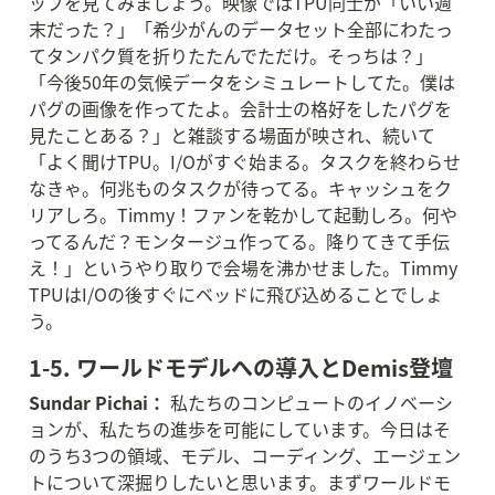
ップを見てみましょう。映像ではTPU同士が「いい週
末だった？」「希少がんのデータセット全部にわたっ
てタンパク質を折りたたんでただけ。そっちは？」
「今後50年の気候データをシミュレートしてた。僕は
パグの画像を作ってたよ。会計士の格好をしたパグを
見たことある？」と雑談する場面が映され、続いて
「よく聞けTPU。I/Oがすぐ始まる。タスクを終わらせ
なきゃ。何兆ものタスクが待ってる。キャッシュをク
リアしろ。Timmy！ファンを乾かして起動しろ。何や
ってるんだ？モンタージュ作ってる。降りてきて手伝
え！」というやり取りで会場を沸かせました。Timmy 
TPUはI/Oの後すぐにベッドに飛び込めることでしょ
う。
1-5. ワールドモデルへの導入とDemis登壇
Sundar Pichai：
 私たちのコンピュートのイノベーシ
ョンが、私たちの進歩を可能にしています。今日はそ
のうち3つの領域、モデル、コーディング、エージェン
トについて深掘りしたいと思います。まずワールドモ