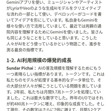
Geminiアプリを使い、ミュージシャンやアーティスト
がLyriaやVeoのような生成AIモデルをクリエイティブ
な流れの一部として使い、デベロッパーがコードを書
いてアイデアを形にしています。私自身もGeminiを
様々な使い方で活用していまして、最近では両親の通
院内容を理解するためにGeminiを使いました。皆さん
も同じようなことをしていると思います。こうした
人々がAIをどう使っているかという物語こそ、進歩を
測る最良の指標です。
1-2. AI利用規模の爆発的成長
Sundar Pichai：
 AIの普及規模を理解するためにもう
一つ素晴らしい指標があります。トークンです。これは
私たちのモデルが処理する基本的なデータ単位で、そ
の大部分が人々が解こうとしている問題を表していま
す。2年前、私たちは月間9.7兆トークンを処理してい
ました。これは膨大な数字でした。昨年のI/Oではそれ
が約480兆トークンに増え、印象的な成長でした。そし
て現在、その数字はさらに7倍に増えて、月間3.2クア