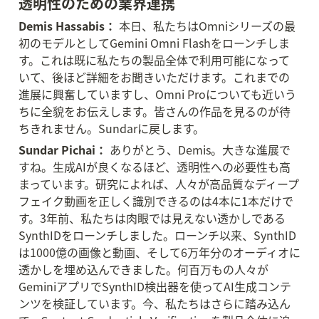
透明性のための業界連携
Demis Hassabis：
 本日、私たちはOmniシリーズの最
初のモデルとしてGemini Omni Flashをローンチしま
す。これは既に私たちの製品全体で利用可能になって
いて、後ほど詳細をお聞きいただけます。これまでの
進展に興奮していますし、Omni Proについても近いう
ちに全貌をお伝えします。皆さんの作品を見るのが待
ちきれません。Sundarに戻します。
Sundar Pichai：
 ありがとう、Demis。大きな進展で
すね。生成AIが良くなるほど、透明性への必要性も高
まっています。研究によれば、人々が高品質なディープ
フェイク動画を正しく識別できるのは4本に1本だけで
す。3年前、私たちは肉眼では見えない透かしである
SynthIDをローンチしました。ローンチ以来、SynthID
は1000億の画像と動画、そして6万年分のオーディオに
透かしを埋め込んできました。何百万もの人々が
GeminiアプリでSynthID検出器を使ってAI生成コンテ
ンツを検証しています。今、私たちはさらに踏み込ん