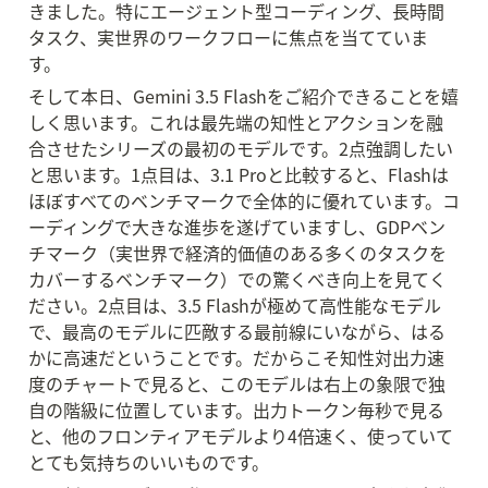
きました。特にエージェント型コーディング、長時間
タスク、実世界のワークフローに焦点を当てていま
す。
そして本日、Gemini 3.5 Flashをご紹介できることを嬉
しく思います。これは最先端の知性とアクションを融
合させたシリーズの最初のモデルです。2点強調したい
と思います。1点目は、3.1 Proと比較すると、Flashは
ほぼすべてのベンチマークで全体的に優れています。コ
ーディングで大きな進歩を遂げていますし、GDPベン
チマーク（実世界で経済的価値のある多くのタスクを
カバーするベンチマーク）での驚くべき向上を見てく
ださい。2点目は、3.5 Flashが極めて高性能なモデル
で、最高のモデルに匹敵する最前線にいながら、はる
かに高速だということです。だからこそ知性対出力速
度のチャートで見ると、このモデルは右上の象限で独
自の階級に位置しています。出力トークン毎秒で見る
と、他のフロンティアモデルより4倍速く、使っていて
とても気持ちのいいものです。