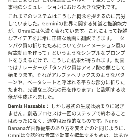
事柄のシミュレーションにおける大きな変化です。
これまでのシステムはこうした概念を捉えるのに苦労
していました。Geminiの世界に関する知識と推論能力
が、Omniには色濃く表れています。これによって複雑
なアイデアを非常に正確な動画に翻訳できます。「タ
ンパク質の折りたたみについてクレイメーション風の
解説動画を作って」というようなシンプルなプロンプ
トを与えるだけで、こうした結果が得られます。動画
ではナレーターが「タンパク質はアミノ酸の鎖として
始まります。それがアルファヘリックスのようなパタ
ーンや、ベータシートと呼ばれる平らな部分に折りた
たまれ、完璧な三次元の形を作ります」と説明する映
像が生成されました。
Demis Hassabis：
 しかし最初の生成は始まりに過ぎ
ません。創造プロセスは一回のステップで終わること
はめったになく、通常は反復的なものです。Nano 
Bananaが画像編集のあり方を変えたのと同じように、
Omniは会話的な言葉で動画を編集するための、はるか