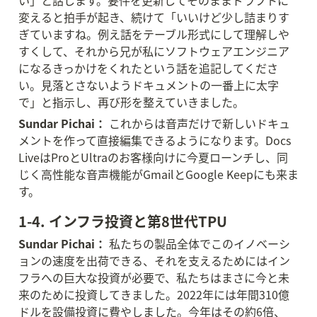
い」と話します。要件を更新してそのままドラフトに
変えると拍手が起き、続けて「いいけど少し詰まりす
ぎていますね。例え話をテーブル形式にして理解しや
すくして、それから兄が私にソフトウェアエンジニア
になるきっかけをくれたという話を追記してくださ
い。見落とさないようドキュメントの一番上に太字
で」と指示し、再び形を整えていきました。
Sundar Pichai：
 これからは音声だけで新しいドキュ
メントを作って直接編集できるようになります。Docs 
LiveはProとUltraのお客様向けに今夏ローンチし、同
じく高性能な音声機能がGmailとGoogle Keepにも来ま
す。
1-4. インフラ投資と第8世代TPU
Sundar Pichai：
 私たちの製品全体でこのイノベーシ
ョンの速度を出荷できる、それを支えるためにはイン
フラへの巨大な投資が必要で、私たちはまさに今と未
来のために投資してきました。2022年には年間310億
ドルを設備投資に費やしました。今年はその約6倍、