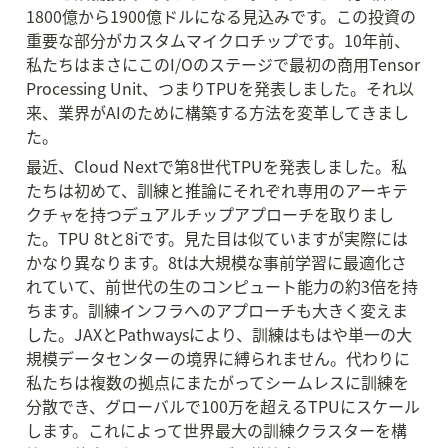
1800億から1900億ドルになる見込みです。この投資の
重要な部分がカスタムマイクロチップです。10年前、
私たちはまさにこのI/Oのステージで最初の商用Tensor 
Processing Unit、つまりTPUを発表しました。それ以
来、業界がAIのために構築する方法を変革してきまし
た。
最近、Cloud Nextで第8世代TPUを発表しました。私
たちは初めて、訓練と推論にそれぞれ専用のアーキテ
クチャを持つデュアルチップアプローチを取りまし
た。TPU 8tと8iです。見た目は似ていますが実際には
かなり異なります。8tは大規模な事前学習に最適化さ
れていて、前世代の生のコンピュート能力の約3倍を持
ちます。訓練インフラへのアプローチも大きく変えま
した。JAXとPathwaysにより、訓練はもはや単一の大
規模データセンターの境界に縛られません。代わりに
私たちは複数の拠点にまたがってシームレスに訓練を
分散でき、グローバルで100万を超えるTPUにスケール
します。これによって世界最大の訓練クラスターを構