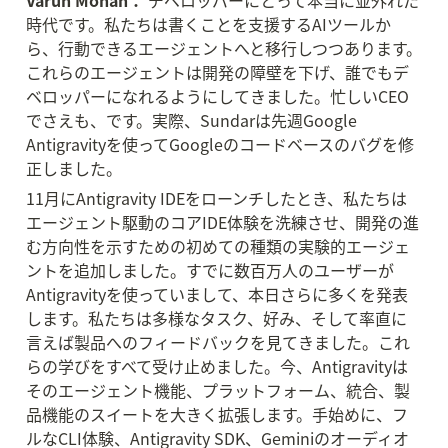
Varun Mohan：
 デベロッパーにとって本当に並外れた
時代です。私たちは書くことを支援するAIツールか
ら、行動できるエージェントへと移行しつつあります。
これらのエージェントは開発の障壁を下げ、誰でもデ
ベロッパーになれるようにしてきました。忙しいCEO
でさえも、です。実際、Sundarは先週Google 
Antigravityを使ってGoogleのコードベースのバグを修
正しました。
11月にAntigravity IDEをローンチしたとき、私たちは
エージェント駆動のコアIDE体験を洗練させ、開発の進
む方向性を示すための初めての種類の実験的エージェ
ントを追加しました。すでに数百万人のユーザーが
Antigravityを使っていまして、本日さらに多くを発表
します。私たちは多様なタスク、好み、そして率直に
言えば製品へのフィードバックを見てきました。これ
らの学びをすべて受け止めました。今、Antigravityは
そのエージェント機能、プラットフォーム、統合、製
品機能のスイートを大きく拡張します。手始めに、フ
ルなCLI体験、Antigravity SDK、Geminiのオーディオ