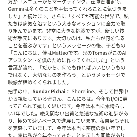
方が「メニューからマーケティング、在庫管理まで、
Geminiは多くのことを手伝ってくれることに気づきま
した」と続けます。さらに「すべてが可能な世界で、私
たちは病気を治すという大きなミッションに全力で取
り組んでいます。非常に大きな挑戦ですが、新しい技
術が手元にあります。大切なのは、私たちが何を作る
ことを選ぶかです」というメッセージの後、子どもの
「こんにちは、僕はMatteoです。兄のTomasがこのAI
アシスタントを僕のために作ってくれました」という
言葉が流れ、「だから、何でも作ればいいというもの
ではなく、大切なものを作ろう」というメッセージで
映像が締めくくられました。
拍手の中、
Sundar Pichai：
 Shoreline、そして世界中
から視聴している皆さん、こんにちは。今年もI/Oに戻
ってこられて嬉しく思います。今年は本当に素晴らし
い1年でした。絶え間ない出荷と急速な技術の進歩があ
り、極めて速いペースで進展しています。私自身もそれ
を実感していまして、今年は本当に密度の濃い年でし
た。実は私が今年やってきたことを示した画像があり