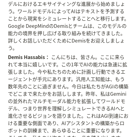
デルにおけるエキサイティングな進展から始めましょ
う。ワールドモデルによってAIはテキストを予測する
ことから現実をシミュレートすることへと移行します。
Google DeepMindのDemisとチームは、このモデルの
能力の境界を押し広げる取り組みを続けてきました。
詳しくお話しいただくためにDemisをお迎えしましょ
う。
Demis Hassabis：
 こんにちは、皆さん。ここに来ら
れて本当に嬉しいです。この1年でAIの能力は急速に拡
張しました。今や私たちのために計画し行動できるエ
ージェントが手元にあります。汎用人工知能は、もう
数年先のことに過ぎません。今日は私たちがAGIの構築
でどこまで来たかをお話しします。昨年、私はGemini
の並外れたマルチモーダル能力を拡張してワールドモ
デル、つまり世界を理解しシミュレートできるAIへと
進化させるビジョンを語りました。これはAGI到達にお
ける重要な側面であり、AIアシスタントの構築からロ
ボットの訓練まで、あらゆることに重要になります。