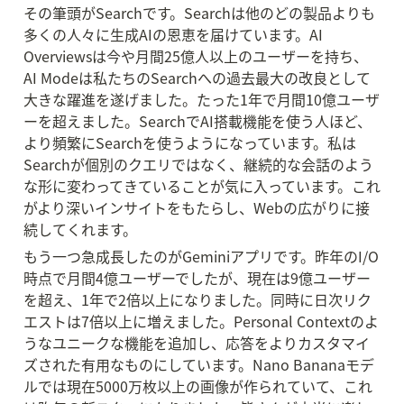
その筆頭がSearchです。Searchは他のどの製品よりも
多くの人々に生成AIの恩恵を届けています。AI 
Overviewsは今や月間25億人以上のユーザーを持ち、
AI Modeは私たちのSearchへの過去最大の改良として
大きな躍進を遂げました。たった1年で月間10億ユーザ
ーを超えました。SearchでAI搭載機能を使う人ほど、
より頻繁にSearchを使うようになっています。私は
Searchが個別のクエリではなく、継続的な会話のよう
な形に変わってきていることが気に入っています。これ
がより深いインサイトをもたらし、Webの広がりに接
続してくれます。
もう一つ急成長したのがGeminiアプリです。昨年のI/O
時点で月間4億ユーザーでしたが、現在は9億ユーザー
を超え、1年で2倍以上になりました。同時に日次リク
エストは7倍以上に増えました。Personal Contextのよ
うなユニークな機能を追加し、応答をよりカスタマイ
ズされた有用なものにしています。Nano Bananaモデ
ルでは現在5000万枚以上の画像が作られていて、これ