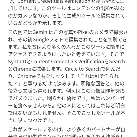
で、Content Credentials Verificationを製品全体に追
加しています。このツールはコンテンツの出所がAIな
のかカメラなのか、そして生成AIツールで編集されて
いるかどうかを示します。
この例ではGeminiはこの写真がPixelのカメラで撮影さ
れ、その後Googleフォトで編集されたことを判別でき
ます。私たちはより多くの人々がこのツールに簡単に
アクセスできるようにしたいと考えています。そこで
SynthIDとContent Credentials VerificationをSearch
とChromeに拡張します。Circle to Searchで囲んだ
り、Chromeで右クリックして「これはAIで作られ
た？」と尋ねるだけで済みます。明確な回答と、他の
役立つ文脈も得られます。例えばこの画像は昨年SNS
でバズりました。明らかに偽物です。私はハンバーガ
ーを食べませんから。他の人にとってはこれほど明白
ではないかもしれません。そこでこうしたツールが本
当に役立つわけです。
これがスケールするのは、より多くのパートナーが自
分自身のAI生成コンテンツに透かしを入れる決断をし