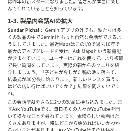
は昨年の新スターになりました。皆さんが本当に楽し
んでくれていることを知っています。
1-3. 製品内会話AIの拡大
Sundar Pichai：
 Geminiアプリの外でも、私たちは多
くの製品の中でGeminiともっと自然な会話ができるよ
うにしてきました。最近MapsはこのI/Oで過去10年で
最大のアップグレードを受け、Ask Mapsという新機能
が含まれています。ユーザーはこれを使って、より複雑
で長い質問をしています。実際の親からのクエリを紹
介しましょう。「子どもが今しがた鴨の池に落ちて、
結婚式が30分後に始まります。新しいドレスを買うに
はどの店に行けばいいですか？」結果を聞きたいです
ね。
この会話型AIをさらに2つの製品に持ち込みました。ま
ずAsk YouTubeです。毎日多くの人々がYouTubeを開
いて様々なことを尋ねています。素晴らしい動画はた
くさんありますが、時にどこから始めればいいかわか
らないことがあります。Ask YouTubeはその体験を一