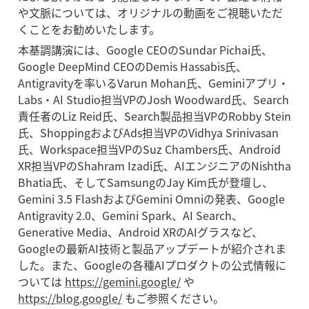
や文脈については、オリジナルの動画をご視聴いただ
くことをお勧めいたします。
本基調講演には、Google CEOのSundar Pichai氏、
Google DeepMind CEOのDemis Hassabis氏、
Antigravityを率いるVarun Mohan氏、Geminiアプリ・
Labs・AI Studio担当VPのJosh Woodward氏、Search
責任者のLiz Reid氏、Search製品担当VPのRobby Stein
氏、ShoppingおよびAds担当VPのVidhya Srinivasan
氏、Workspace担当VPのSuz Chambers氏、Android 
XR担当VPのShahram Izadi氏、AIエンジニアのNishtha 
Bhatia氏、そしてSamsungのJay Kim氏が登壇し、
Gemini 3.5 FlashおよびGemini Omniの発表、Google 
Antigravity 2.0、Gemini Spark、AI Search、
Generative Media、Android XRのAIグラスなど、
Googleの最新AI技術と製品アップデートが紹介されま
した。また、Googleの各種AIプロダクトの公式情報に
ついては 
https://gemini.google/
 や 
https://blog.google/
 もご参照ください。