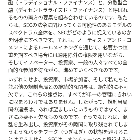
融（トラディショナル・ファイナンス）と、分散型金
融（ディセントラライズド・ファイナンス）と呼ばれ
るものの両方の要素を組み合わせているのです。私た
ちは、SECの法令に関わってくる可能性のあるモデルの
スペクトラム全体を、SECがどのように捉えているのか
を明確にすべきです。それも、ノーティス・アンド・コ
メントによるルールメイキングを通じて、必要かつ慎
重を期すべき場合には適用除外の権限を用いながら、
そしてイノベーター、投資家、一般の人々すべての全
面的な参加を得ながら、進めていくべきなのです。
いずれにせよ、投資家、市場参加者、そして私たちと
並ぶ他の規制当局との継続的な関与は、絶対的に不可
欠です。これらの論点は、すべてが単一の管轄にきれい
に収まるわけではありません。したがって、規制当局
間の連携は、あれば望ましいというものではなく、ま
さに必要不可欠なものなのです。そうでなければ、混
乱を生み出し、投資家がその隙間に取り残されてしま
うようなパッチワーク（つぎはぎ）の状態を避けるこ
とはできません。SECは、オンチェーンへと移行する市