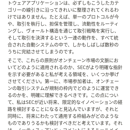
トウェアアプリケーションは、必ずしもこうしたカテ
ゴリーの線引きに沿ってきれいに整理されてくれるわ
けではありません。たとえば、単一のプロトコルが今
や、取引を執行し、担保を管理し、流動性をルーティ
ングし、ヴォールト構造を通じて取引戦略を実行し、
そして取引を決済するという一連の動作を、すべて統
合された自動システムの中で、しかもしばしば数秒の
うちに完結させてしまうのです。
そこで、これらの原則がオンチェーン市場の文脈にお
いてどのように適用されるのか、SECがより明確な指針
を示す必要があると私が考える領域を、いくつか挙げ
させてください。第一に、市場参加者は、オンチェー
ンの取引システムが規制の枠内でどのように運営でき
るのかを、明確に理解できるべきです。この点につい
て、私はSECが近い将来、限定的なイノベーションの経
路を検討することになると見込んでいますが、それと
同時に、将来にわたって通用する枠組みがどのような
ものでありうるかも検討すべきだと考えています。それ
は、ノーティス・アンド・コメントによるルールメイ