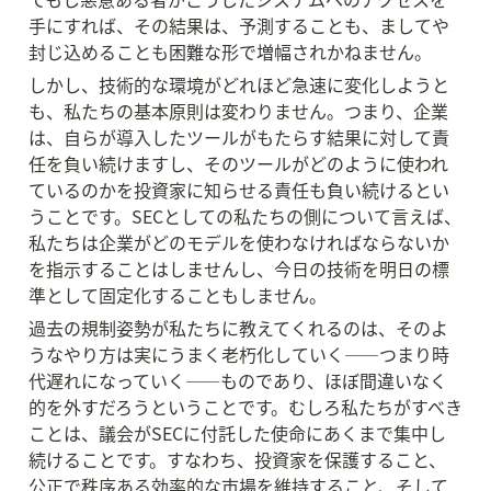
手にすれば、その結果は、予測することも、ましてや
封じ込めることも困難な形で増幅されかねません。
しかし、技術的な環境がどれほど急速に変化しようと
も、私たちの基本原則は変わりません。つまり、企業
は、自らが導入したツールがもたらす結果に対して責
任を負い続けますし、そのツールがどのように使われ
ているのかを投資家に知らせる責任も負い続けるとい
うことです。SECとしての私たちの側について言えば、
私たちは企業がどのモデルを使わなければならないか
を指示することはしませんし、今日の技術を明日の標
準として固定化することもしません。
過去の規制姿勢が私たちに教えてくれるのは、そのよ
うなやり方は実にうまく老朽化していく——つまり時
代遅れになっていく——ものであり、ほぼ間違いなく
的を外すだろうということです。むしろ私たちがすべき
ことは、議会がSECに付託した使命にあくまで集中し
続けることです。すなわち、投資家を保護すること、
公正で秩序ある効率的な市場を維持すること、そして