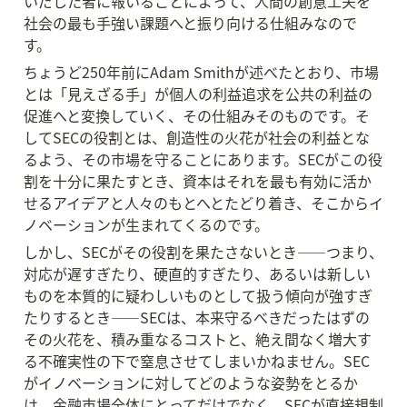
いだした者に報いることによって、人間の創意工夫を
社会の最も手強い課題へと振り向ける仕組みなので
す。
ちょうど250年前にAdam Smithが述べたとおり、市場
とは「見えざる手」が個人の利益追求を公共の利益の
促進へと変換していく、その仕組みそのものです。そ
してSECの役割とは、創造性の火花が社会の利益とな
るよう、その市場を守ることにあります。SECがこの役
割を十分に果たすとき、資本はそれを最も有効に活か
せるアイデアと人々のもとへとたどり着き、そこからイ
ノベーションが生まれてくるのです。
しかし、SECがその役割を果たさないとき——つまり、
対応が遅すぎたり、硬直的すぎたり、あるいは新しい
ものを本質的に疑わしいものとして扱う傾向が強すぎ
たりするとき——SECは、本来守るべきだったはずの
その火花を、積み重なるコストと、絶え間なく増大す
る不確実性の下で窒息させてしまいかねません。SEC
がイノベーションに対してどのような姿勢をとるか
は、金融市場全体にとってだけでなく、SECが直接規制