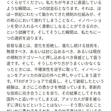
くくらせてください。私たちが今まさに直面している
ような瞬間は、一つの試金石となります。それは、ほ
ぼ一世紀にわたって築かれてきた規制の仕組みが、そ
の核心において崩れてしまうことなく、イノベーショ
ンを受け入れるべく柔軟にしなることができるのか、
という試練です。そしてそうした瞬間は、私たちに一
つの選択を迫ります。
容易な道とは、変化を拒絶し、進化し続ける技術を、
無視すべき、あるいは封じ込めるべき、あるいは既存
の規制カテゴリーへと押し込めるべき脅威として扱う
道です。そして、そうしたやり方がうまくいかなくな
ったときには、不確実性を逆手に取って、イノベーシ
ョンをアメリカの岸辺の外へと押しやってしまう道で
す。FTXがオフショアで成長し、そして破綻したという
経験は、まさにこの愚かさを物語っています。革新的
な技術に向き合うことを怠り、その結果としてそれを
国外へと追いやってしまえば、アメリカ人が害を被ら
ずに済むなどということはない——そう思い込むこと
がいかに愚かであるかを、あの出来事は示しているの