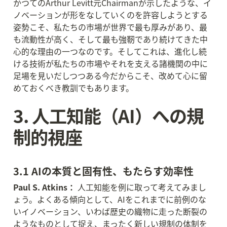
かつてのArthur Levitt元Chairmanが示したような、イ
ノベーションが形をなしていくのを許容しようとする
姿勢こそ、私たちの市場が世界で最も厚みがあり、最
も流動性が高く、そして最も強靭であり続けてきた中
心的な理由の一つなのです。そしてこれは、進化し続
ける技術が私たちの市場やそれを支える諸機関の中に
足場を見いだしつつある今だからこそ、改めて心に留
めておくべき教訓でもあります。
3. 人工知能（AI）への規
制的視座
3.1 AIの本質と固有性、もたらす効率性
Paul S. Atkins：
 人工知能を例に取って考えてみまし
ょう。よくある傾向として、AIをこれまでに前例のな
いイノベーション、いわば歴史の織物に走った断裂の
ようなものとして捉え、まったく新しい規制の体制を