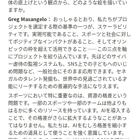
体の底上げという観点から、どのような絵を描いてい
ますか。
Greg Masangelo：
 おっしゃるとおり、私たちがプロ
ジェクトを選定する際の基準の一つが、スケーラビリ
ティです。実現可能であること、スポーツと社会に対し
てポジティブなインパクトがあること、そしてオリン
ピックの枠を超えて活用できること——この三点を軸
にプロジェクトを絞り込んでいます。先ほどのサイバ
ー虐待の監視システムも、SNS上での子どもへのいじ
め問題など、一般社会にそのまま応用できます。セネ
ガルのタレント発掘も、世界中の見過ごされている才
能にリーチするための普遍的な手法になりえます。
スポーツにおいて特に重要なのは、資源の格差という
問題です。一部のスポーツや一部のチームは他よりも
はるかに多くのリソースを持っています。AIを導入する
ことで、その格差がさらに拡大するようなことがあっ
てはなりません。私たちは、AIをむしろ格差を縮小す
るための道具として使うことを強く意識しています。