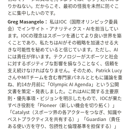
りかねない。だからこそ、最初の怪我を未然に防ぐこ
とに集中したいのです。
Greg Masangelo：
 私はIOC（国際オリンピック委員
会）でインサイト・アナリティクス・AIを担当してい
ます。IOCの理念はスポーツを通じてより良い世界を築
くことであり、私たちはAIがその戦略を加速させる大
きな可能性を秘めていると信じています。ただし、AI
には責任が伴います。テクノロジーがスポーツと社会
に対するポジティブな影響を損なうことなく、信頼を
支え続けなければなりません。そのため、Patrick Lucy
さんやMITチームを含む専門家パネルとともに議論を重
ね、約14か月前に「Olympic AI Agenda」という公開
文書を策定・発表しました。これはAIに関する主要原
則・優先事項・ビジョンを明示したもので、IOCが果た
すべき役割を「Pioneer（新しい機会を切り拓く）」
「Catalyst（スポーツ界の各アクターをつなぎ、知識や
ベストプラクティスを共有する）」「Guardian（責任
ある使い方を守り、包摂性と倫理基準を担保する）」