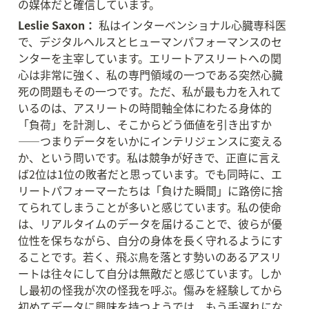
の媒体だと確信しています。
Leslie Saxon：
 私はインターベンショナル心臓専科医
で、デジタルヘルスとヒューマンパフォーマンスのセ
ンターを主宰しています。エリートアスリートへの関
心は非常に強く、私の専門領域の一つである突然心臓
死の問題もその一つです。ただ、私が最も力を入れて
いるのは、アスリートの時間軸全体にわたる身体的
「負荷」を計測し、そこからどう価値を引き出すか
——つまりデータをいかにインテリジェンスに変える
か、という問いです。私は競争が好きで、正直に言え
ば2位は1位の敗者だと思っています。でも同時に、エ
リートパフォーマーたちは「負けた瞬間」に路傍に捨
てられてしまうことが多いと感じています。私の使命
は、リアルタイムのデータを届けることで、彼らが優
位性を保ちながら、自分の身体を長く守れるようにす
ることです。若く、飛ぶ鳥を落とす勢いのあるアスリ
ートは往々にして自分は無敵だと感じています。しか
し最初の怪我が次の怪我を呼ぶ。傷みを経験してから
初めてデータに興味を持つようでは、もう手遅れにな