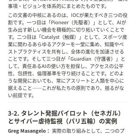
事項・ビジョンを体系的にまとめたものです。
この文書の中核にあるのは、IOCが果たすべき三つの役
割です。一つ目は「Pioneer（先駆者）」として、AIが
生み出す新しい機会を積極的に切り拓いていくことで
す。二つ目は「Catalyst（触媒）」として、スポーツ産
業に関わるあらゆるアクターを一堂に集め、知識やベ
ストプラクティスを共有し、全体の進化を加速させる
ことです。そして三つ目が「Guardian（守護者）」と
して、責任あるAIの使い方を担保し、アクセスの公平
性、包摂性、倫理基準を守り続けることです。どのよ
うな開発においても、常にアスリートと人類を中心に
据えること——これが私たちの原則であり、揺るがな
い前提です。
3-2. タレント発掘パイロット（セネガル）
とサイバー虐待監視（パリ五輪）の実例
Greg Masangelo：
 実際の取り組みとして、二つのプ