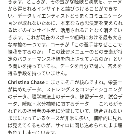
きます。ところが、その豊かな経験と洞察を、データ
から得られるインサイトと結びつけることができな
い。データサイエンティストとうまくコミュニケーシ
ョンが取れないために、本来なら意思決定を変えられ
るはずのインサイトが、活用されることなく消えてい
きます。これが現在のスポーツ組織における最も大き
な摩擦の一つです。コーチが「この選手はなぜここで
怪我をするのか」「この練習メニューのどの要素が特
定のパフォーマンス指標を向上させているのか」とい
う問いを持っていても、データを自分で問い、答えを
得る手段を持っていません。
Christina Chase：
 まさにそこが核心ですね。栄養士
が集めたデータ、ストレングス＆コンディショニング
のデータ、理学療法士のデータ、練習データ、試合デ
ータ、睡眠・水分補給に関するデータ——これらがそ
れぞれの担当者の手元に分散していて、統合されない
ままになっているケースが非常に多い。横断的に見れ
ば見えてくるものが、サイロに閉じ込められたまま埋
もれてしまっています。