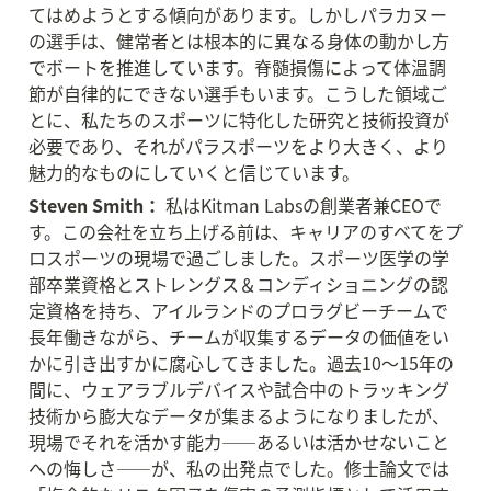
てはめようとする傾向があります。しかしパラカヌー
の選手は、健常者とは根本的に異なる身体の動かし方
でボートを推進しています。脊髄損傷によって体温調
節が自律的にできない選手もいます。こうした領域ご
とに、私たちのスポーツに特化した研究と技術投資が
必要であり、それがパラスポーツをより大きく、より
魅力的なものにしていくと信じています。
Steven Smith：
 私はKitman Labsの創業者兼CEOで
す。この会社を立ち上げる前は、キャリアのすべてをプ
ロスポーツの現場で過ごしました。スポーツ医学の学
部卒業資格とストレングス＆コンディショニングの認
定資格を持ち、アイルランドのプロラグビーチームで
長年働きながら、チームが収集するデータの価値をい
かに引き出すかに腐心してきました。過去10〜15年の
間に、ウェアラブルデバイスや試合中のトラッキング
技術から膨大なデータが集まるようになりましたが、
現場でそれを活かす能力——あるいは活かせないこと
への悔しさ——が、私の出発点でした。修士論文では