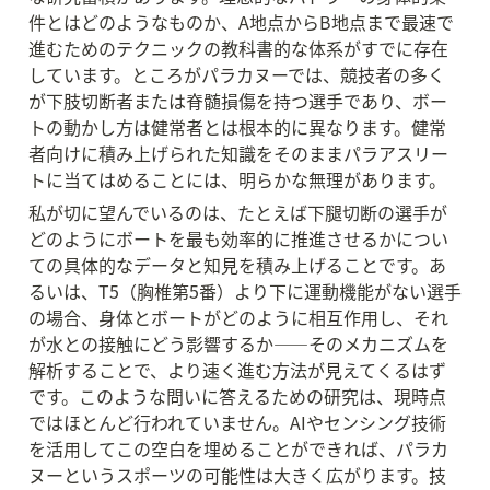
件とはどのようなものか、A地点からB地点まで最速で
進むためのテクニックの教科書的な体系がすでに存在
しています。ところがパラカヌーでは、競技者の多く
が下肢切断者または脊髄損傷を持つ選手であり、ボー
トの動かし方は健常者とは根本的に異なります。健常
者向けに積み上げられた知識をそのままパラアスリー
トに当てはめることには、明らかな無理があります。
私が切に望んでいるのは、たとえば下腿切断の選手が
どのようにボートを最も効率的に推進させるかについ
ての具体的なデータと知見を積み上げることです。あ
るいは、T5（胸椎第5番）より下に運動機能がない選手
の場合、身体とボートがどのように相互作用し、それ
が水との接触にどう影響するか——そのメカニズムを
解析することで、より速く進む方法が見えてくるはず
です。このような問いに答えるための研究は、現時点
ではほとんど行われていません。AIやセンシング技術
を活用してこの空白を埋めることができれば、パラカ
ヌーというスポーツの可能性は大きく広がります。技