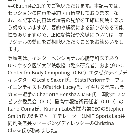
v=0Eubm4zX1dY でご覧いただけます。本記事では、
セッションの内容を要約・再構成しております。な
お、本記事の内容は登壇者の見解を正確に反映するよ
う努めていますが、要約や解釈による誤りがある可能
性もありますので、正確な情報や文脈については、オ
リジナルの動画をご視聴いただくことをお勧めいたし
ます。
登壇者は、インターベンショナル心臓専科医であり
USCケック医学大学院教授（臨床研究者）およびUSC 
Center for Body Computing（CBC）エグゼクティブデ
ィレクターのLeslie Saxon氏、Stats Performチーフサ
イエンティストのPatrick Lucey氏、イギリス代表パラ
カヌー選手のCharlotte Henshaw MBE氏、国際オリン
ピック委員会（IOC）最高情報技術責任者（CITO）の
Ilario Corna氏、Kitman Labs創業者兼CEOのStephen 
Smith氏の5名です。モデレーターはMIT Sports Lab共
同創業者兼マネージングディレクターのChristina 
Chase氏が務めました。