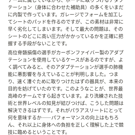
テーション（身体に合わせた補助具）の多くをいまだ
に内製で作っています。ガレージでフォームを加工し
てシートのパッドを作るのですが、この素材は非常に
早く劣化してしまいます。そして最大の問題は、その
シートのどこに高い圧力がかかっているかを正確に把
握する手段がないことです。
高位脊髄損傷の選手がカーボンファイバー製のアダプ
テーションを使用しているケースがあるのですが、よ
く調べてみると、そのアダプテーションが選手の肺機
能に悪影響を与えていることが判明しました。つま
り、速く漕ぐために取りつけたはずの器具が、本来の
目的を妨げていたのです。このようなことが、世界最
高峰のチームですら起きています。より洗練された技
術と世界レベルの知見が結びつけば、こうした問題は
解決できるはずです。それがパラアスリートにとって
何を意味するか——パフォーマンスの向上はもちろ
ん、それ以上に身体への負担を正しく理解した上で競
技に臨めるということです。