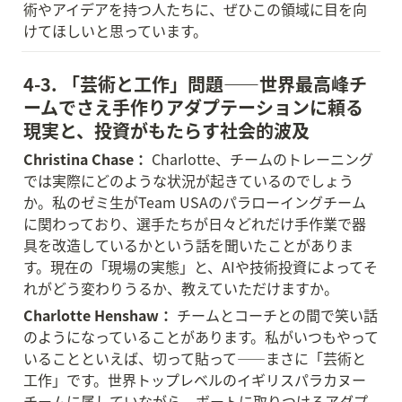
術やアイデアを持つ人たちに、ぜひこの領域に目を向
けてほしいと思っています。
4-3. 「芸術と工作」問題——世界最高峰チ
ームでさえ手作りアダプテーションに頼る
現実と、投資がもたらす社会的波及
Christina Chase：
 Charlotte、チームのトレーニング
では実際にどのような状況が起きているのでしょう
か。私のゼミ生がTeam USAのパラローイングチーム
に関わっており、選手たちが日々どれだけ手作業で器
具を改造しているかという話を聞いたことがありま
す。現在の「現場の実態」と、AIや技術投資によってそ
れがどう変わりうるか、教えていただけますか。
Charlotte Henshaw：
 チームとコーチとの間で笑い話
のようになっていることがあります。私がいつもやって
いることといえば、切って貼って——まさに「芸術と
工作」です。世界トップレベルのイギリスパラカヌー
チームに属していながら、ボートに取りつけるアダプ