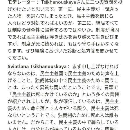
モデレーター：
 Tsikhanouskayaさんに二つの質問を投
げかけたいと思います。第一に、民主主義が「間違っ
た人物」を選んでしまったとき、民主主義を信じる
人々はどう対処すればよいのか。第二に、結局すべて
は制度の健全性に帰着するのではないか。制度が強固
であれば民主主義は浮き沈みを乗り越えて生き延びま
すが、制度が死に始めれば、もはや守り手はいなくな
ります。ぜひ経験に基づいた診断と処方箋を聞かせて
ください。
Sviatlana Tsikhanouskaya：
 まず申し上げなければ
ならないのは、民主主義国で民主主義のために声を上
げることと、独裁体制の中で民主主義のために闘うこ
とは、まったく異質な闘いだということです。冒頭で
「民主主義は死にかけているのか」という多くの書籍
が紹介されましたが、私が確信しているのは、民主主
義のために命を落とす人々がいる限り、民主主義は死
なないということです。独裁制のために死ぬ人は誰も
いません。だからこそ、民主主義の中で暮らしている
人々には、自分たちが持っているものをいかに簡単に