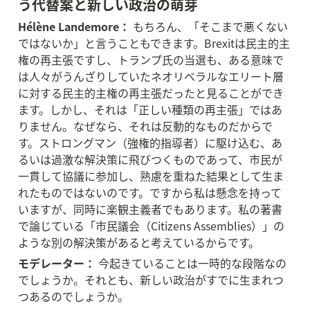
う代替案と新しい政治の萌芽
Hélène Landemore：
 もちろん、「そこまで悪くない
ではないか」と言うこともできます。Brexitは民主的主
権の再主張ですし、トランプ氏の当選も、ある意味で
は人々がうんざりしていたネオリベラルなエリート層
に対する民主的主権の再主張だったと見ることができ
ます。しかし、それは「正しい種類の再主張」ではあ
りません。なぜなら、それは反動的なものだからで
す。ストロングマン（強権的指導者）に駆け込む、あ
るいは過激な解決策に飛びつくものであって、市民が
一貫して協議に参加し、熟慮を重ねた結果として生ま
れたものではないのです。ですから私は懸念を持って
いますが、同時に楽観主義者でもあります。私の著書
で論じている「市民議会（Citizens Assemblies）」の
ような別の解決策があると考えているからです。
モデレーター：
 今起きていることは一時的な段階なの
でしょうか。それとも、新しい政治がすでに生まれつ
つあるのでしょうか。