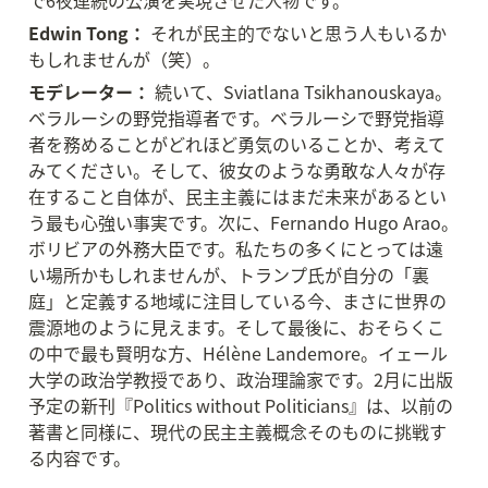
で6夜連続の公演を実現させた人物です。
Edwin Tong：
 それが民主的でないと思う人もいるか
もしれませんが（笑）。
モデレーター：
 続いて、Sviatlana Tsikhanouskaya。
ベラルーシの野党指導者です。ベラルーシで野党指導
者を務めることがどれほど勇気のいることか、考えて
みてください。そして、彼女のような勇敢な人々が存
在すること自体が、民主主義にはまだ未来があるとい
う最も心強い事実です。次に、Fernando Hugo Arao。
ボリビアの外務大臣です。私たちの多くにとっては遠
い場所かもしれませんが、トランプ氏が自分の「裏
庭」と定義する地域に注目している今、まさに世界の
震源地のように見えます。そして最後に、おそらくこ
の中で最も賢明な方、Hélène Landemore。イェール
大学の政治学教授であり、政治理論家です。2月に出版
予定の新刊『Politics without Politicians』は、以前の
著書と同様に、現代の民主主義概念そのものに挑戦す
る内容です。