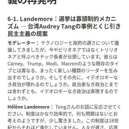
6-1. Landemore：選挙は寡頭制的メカニ
ズム — 台湾Audrey Tangの事例とくじ引き
民主主義の提案
モデレーター：
 テクノロジーと政府の遅さについて議
論してきましたが、今やビリオネアではなくトリリオ
ネアと呼ぶべきテック長者が台頭しています。彼らは
Carney、Trump、Modi、Macronのような既存のタイ
プとは異なる、まったく新しい種類のリーダーを生み
出すのでしょうか。そしてその先に、イデオロギーな
き政治が現れるのでしょうか。政治家なき政治とまで
は言わずとも、イデオロギーなき政治は実現するので
しょうか。
Hélène Landemore：
 Tongさんのお話に反応させてく
ださい。制度はかなり効率的で、何も問題はないとお
考えのようですが、少し驚きました。この制度は18世
紀からそれほど進化していません。人々が遅さ、応答