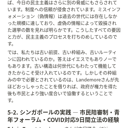
ば、今日の民主主義はさらに別の脅威にもさらされて
います。制度への信頼が侵食されています。ミスインフ
ォメーション（偽情報）は過去の世代には存在しなか
った規模に達しており、虚偽の情報によって毀損され
た選挙の数を見れば明らかです。こうしたすべての要因
と力が、民主主義のプロセスを打ちのめしているので
す。
では、私たちは古い前提、古い枠組み、古いルーティ
ンに囚われているのか。答えはイエスでもありノーで
もあります。古い構造は何世代にもわたって機能して
きたからこそ受け入れているのです。しかしその枠組
みの中で必要とされているのは、Landemoreさんが先
ほどおっしゃったことを借りれば、政府が権力を得た
後も市民とより強い度合いで協働するということで
す。
5-2. シンガポールの実践 — 市民陪審制・青
年フォーラム・COVID対応9日間立法の経験