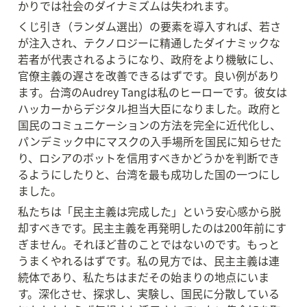
かりでは社会のダイナミズムは失われます。
くじ引き（ランダム選出）の要素を導入すれば、若さ
が注入され、テクノロジーに精通したダイナミックな
若者が代表されるようになり、政府をより機敏にし、
官僚主義の遅さを改善できるはずです。良い例があり
ます。台湾のAudrey Tangは私のヒーローです。彼女は
ハッカーからデジタル担当大臣になりました。政府と
国民のコミュニケーションの方法を完全に近代化し、
パンデミック中にマスクの入手場所を国民に知らせた
り、ロシアのボットを信用すべきかどうかを判断でき
るようにしたりと、台湾を最も成功した国の一つにし
ました。
私たちは「民主主義は完成した」という安心感から脱
却すべきです。民主主義を再発明したのは200年前にす
ぎません。それほど昔のことではないのです。もっと
うまくやれるはずです。私の見方では、民主主義は連
続体であり、私たちはまだその始まりの地点にいま
す。深化させ、探求し、実験し、国民に分散している