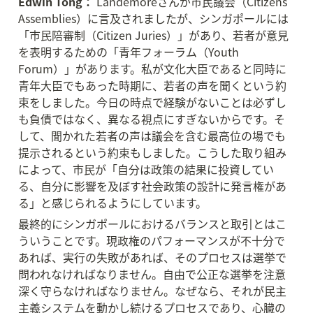
Edwin Tong：
 Landemoreさんが市民議会（Citizens 
Assemblies）に言及されましたが、シンガポールには
「市民陪審制（Citizen Juries）」があり、若者が意見
を表明するための「青年フォーラム（Youth 
Forum）」があります。私が文化大臣であると同時に
青年大臣でもあった時期に、若者の声を聞くという約
束をしました。今日の時点で経験がないことは必ずし
も負債ではなく、異なる視点にすぎないからです。そ
して、聞かれた若者の声は議会を含む最高位の場でも
提示されるという約束もしました。こうした取り組み
によって、市民が「自分は政策の結果に投資してい
る、自分に影響を及ぼす社会政策の設計に発言権があ
る」と感じられるようにしています。
最終的にシンガポールにおけるバランスと取引とはこ
ういうことです。現政権のパフォーマンスが不十分で
あれば、実行の失敗があれば、そのプロセスは選挙で
問われなければなりません。自由で公正な選挙を注意
深く守らなければなりません。なぜなら、それが民主
主義システムを動かし続けるプロセスであり、心臓の