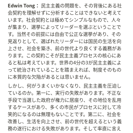
Edwin Tong：
 民主主義の問題を、その背後にある社
会契約を理解せずに分析することはできないと考えて
います。社会契約とは極めてシンプルなもので、人々
が集まり、選挙によってリーダーを選ぶということで
す。当然その前提には自由で公正な選挙があり、その
見返りとして、選ばれたリーダーには国民の生活を向
上させ、社会を築き、前の世代より良くする義務があ
ります。この契約こそが民主主義プロセスの核心にあ
ると私は考えています。世界の4分の3が民主主義によ
って統治されていることを踏まえれば、制度そのもの
に本質的な欠陥があるとは思いません。
しかし、何がうまくいかなくなり、民主主義を圧迫し
ているのか。第一に、実行の失敗があります。不正な
手段で当選した政府が権力に居座り、その地位を乱用
するケースがあり、多くの市民がプロセスに対して冷
笑的になるのは無理もないことです。第二に、社会を
改善し、生活を向上させ、前の世代を超えるという義
務の遂行における失敗があります。そして率直に言え