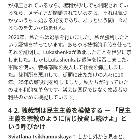
が抑圧されているなら、権利が少しでも制限されてい
るなら、メディアが閉鎖されているなら、それは気づ
かないうちに始まる兆候であり、あっという間に今あ
るものを失いかねません。
2020年、私たちは選挙を行いました。私が勝利したと
いう証拠を持っています。あらゆる技術的手段を使って
それを証明し、Lukashenkaが敗北したことを世界に示
しました。しかしLukashenkaは退陣を拒否しました。
軍隊を使い、特殊部隊を投入して社会を弾圧しまし
た。裁判所を悪用して、街頭に出ただけの人々に20
年、25年の懲役刑を科しました。私たちが行っていた
のは平和的な革命です。議会は国民ではなく独裁者の
利益のために機能しています。
4-2. 独裁制は民主主義を模倣する — 「民主
主義を宗教のように信じ投資し続けよ」と
いう呼びかけ
Sviatlana Tsikhanouskaya：
 しかし外から見ると、