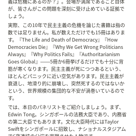
義は危機にあるのか？」。会場が満席であること自体
が、皆さんがこの問題を深刻に受け止めている証拠で
しょう。
実際、この10年で民主主義の危機を論じた書籍は指の
数では足りません。私が数えただけでも15冊はありま
す。『The Life and Death of Democracy』『How 
Democracies Die』『Why We Get Wrong Politicians 
Always』『Why Politics Fails』『Authoritarianism 
Goes Global』――5冊か6冊挙げるだけでも十分に背
筋が寒くなります。民主主義が死につつあるという、
ほとんどパニックに近い空気があります。民主主義が
衰退し、地滑り的に崩壊し、突然死するのではないか
という、世界規模の集団的な不安が渦巻いているので
す。
では、本日のパネリストをご紹介しましょう。まず、
Edwin Tong。シンガポールの法務大臣であり、内務省
の第二大臣でもあります。文化大臣時代にはTaylor 
Swiftをシンガポールに招致し、ナショナルスタジアム