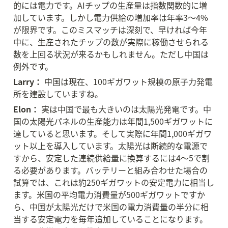
的には電力です。AIチップの生産量は指数関数的に増
加しています。しかし電力供給の増加率は年率3〜4%
が限界です。このミスマッチは深刻で、早ければ今年
中に、生産されたチップの数が実際に稼働させられる
数を上回る状況が来るかもしれません。ただし中国は
例外です。
Larry：
 中国は現在、100ギガワット規模の原子力発電
所を建設していますね。
Elon：
 実は中国で最も大きいのは太陽光発電です。中
国の太陽光パネルの生産能力は年間1,500ギガワットに
達していると思います。そして実際に年間1,000ギガワ
ット以上を導入しています。太陽光は断続的な電源で
すから、安定した連続供給量に換算するには4〜5で割
る必要があります。バッテリーと組み合わせた場合の
試算では、これは約250ギガワットの安定電力に相当し
ます。米国の平均電力消費量が500ギガワットですか
ら、中国が太陽光だけで米国の電力消費量の半分に相
当する安定電力を毎年追加していることになります。