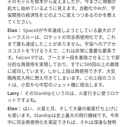
そのモデルを根本から変えましたが、今まさに規模が
拡大し始めているように見えます。自動化やAIが、宇
宙開発の経済性をどのように変えつつあるのかを教え
てください。
Elon：
 SpaceXが今年達成しようとしている最大のブ
レークスルーは、ロケットの完全再使用化です。これ
まで誰も達成したことがありません。宇宙へのアクセ
スコストを下げるうえで、これは非常に重要な要素で
す。Falcon 9では、ブースター段を着陸させることで部
分的な再使用を実現しており、すでに500回以上の着陸
に成功しています。しかし上段は再使用できず、大気
圏再突入時に燃え尽きてしまいます。この上段のコス
トは、小型から中型のジェット機に相当します。
Larry：
 そのStarshipというのは、火星行きに使うロケ
ットですよね。
Elon：
 はい、火星と月、そして大量の衛星打ち上げに
も使います。Starshipは史上最大の飛行機械です。今年
中に完全再使用化を実証できれば、それは深遠な発明