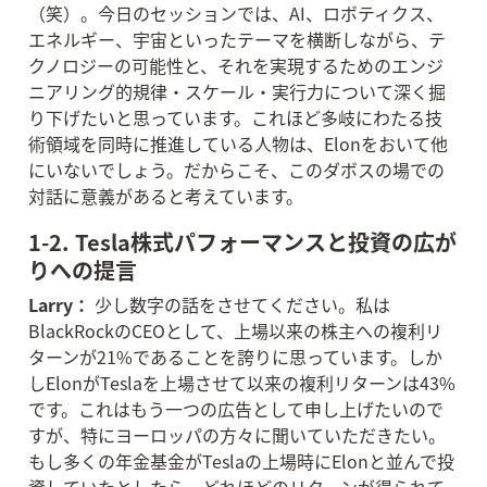
（笑）。今日のセッションでは、AI、ロボティクス、
エネルギー、宇宙といったテーマを横断しながら、テ
クノロジーの可能性と、それを実現するためのエンジ
ニアリング的規律・スケール・実行力について深く掘
り下げたいと思っています。これほど多岐にわたる技
術領域を同時に推進している人物は、Elonをおいて他
にいないでしょう。だからこそ、このダボスの場での
対話に意義があると考えています。
1-2. Tesla株式パフォーマンスと投資の広が
りへの提言
Larry：
 少し数字の話をさせてください。私は
BlackRockのCEOとして、上場以来の株主への複利リ
ターンが21%であることを誇りに思っています。しか
しElonがTeslaを上場させて以来の複利リターンは43%
です。これはもう一つの広告として申し上げたいので
すが、特にヨーロッパの方々に聞いていただきたい。
もし多くの年金基金がTeslaの上場時にElonと並んで投