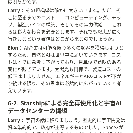
は明らかです。
Larry：
 その規模感は確かに大きいですね。ただ、そ
こに至るまでのコスト——コンピューティング、チッ
プ、製造ラインの構築、そしてその電力供給——これ
らは膨大な投資を必要とします。それでも恩恵が広く
行き渡るという確信はどこから来るのでしょうか。
Elon：
 AI企業は可能な限り多くの顧客を獲得しようと
するため、自然とAIは世界中に届いていきます。コス
トはすでに急激に下がっており、月単位で意味のある
変化が起きています。太陽光も同様で、製造コストの
低下は止まりません。エネルギーとAIのコストが下が
り続ける限り、その恩恵は必然的に広がっていくと考
えています。
6-2. Starshipによる完全再使用化と宇宙AI
データセンターの構想
Larry：
 宇宙の話に移りましょう。歴史的に宇宙開発は
資本集約的で、政府が主導するものでした。SpaceXが