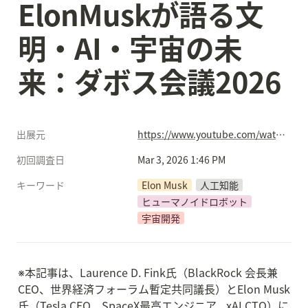
ElonMuskが語る文
明・AI・宇宙の未
来：ダボス会議2026
出展元
https://www.youtube.com/watch?v=IgifEgm1-e0&list=PL7m903CwFUgmYkE5HorVe2w0R44argXEJ&index=44
初回調査日
Mar 3, 2026 1:46 PM
キーワード
Elon Musk
人工知能
ヒューマノイドロボット
宇宙開発
※本記事は、Laurence D. Fink氏（BlackRock 会長兼
CEO、世界経済フォーラム暫定共同議長）とElon Musk
氏（Tesla CEO、SpaceX最高エンジニア、xAI CTO）に