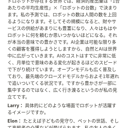
ドロボットが存在する世界では、経済的産出量は「1台
あたりの平均生産性」×「ロボットの台数」で決まり
ます。私の予測では、ロボットの数は人間の数を上回
るようになります。そしてその規模になると、財やサ
ービスの供給があまりにも豊富になり、人々はもはや
ロボットに何を頼むか思いつかないほどになる。それ
が本当の意味での豊かさです。AI企業は可能な限り多
くの顧客を獲得しようとしますから、自然とAIは世界
中に広がっていきます。AIのコストはすでに非常に低
く、月単位で意味のある変化が起きるほどのスピード
で下がり続けています。オープンモデルも広く普及し
ており、最先端のクローズドモデルからおよそ1年遅れ
で追いついてくる状況です。ですから豊かさが一部に
集中するのではなく、広く行き渡るというのが私の見
立てです。
Larry：
 具体的にどのような場面でロボットが活躍す
るイメージですか。
Elon：
 たとえば子どもの見守り、ペットの世話、そし
て高齢者の介護などが挙げられます。私の友人の多く