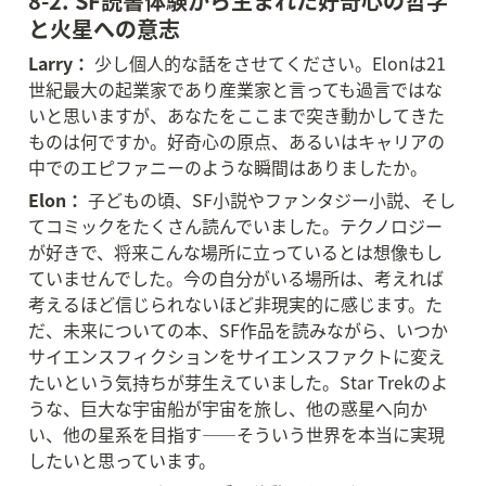
8-2. SF読書体験から生まれた好奇心の哲学
と火星への意志
Larry：
 少し個人的な話をさせてください。Elonは21
世紀最大の起業家であり産業家と言っても過言ではな
いと思いますが、あなたをここまで突き動かしてきた
ものは何ですか。好奇心の原点、あるいはキャリアの
中でのエピファニーのような瞬間はありましたか。
Elon：
 子どもの頃、SF小説やファンタジー小説、そし
てコミックをたくさん読んでいました。テクノロジー
が好きで、将来こんな場所に立っているとは想像もし
ていませんでした。今の自分がいる場所は、考えれば
考えるほど信じられないほど非現実的に感じます。た
だ、未来についての本、SF作品を読みながら、いつか
サイエンスフィクションをサイエンスファクトに変え
たいという気持ちが芽生えていました。Star Trekのよ
うな、巨大な宇宙船が宇宙を旅し、他の惑星へ向か
い、他の星系を目指す——そういう世界を本当に実現
したいと思っています。