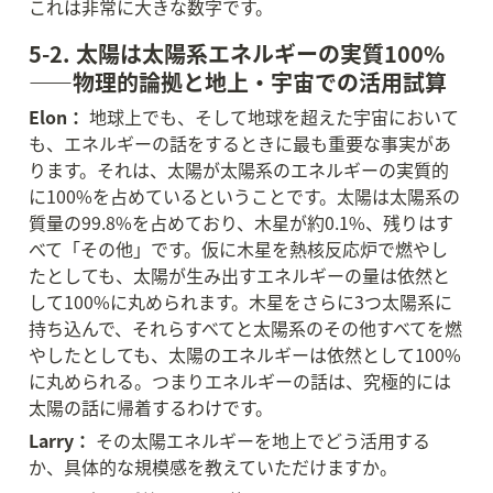
これは非常に大きな数字です。
5-2. 太陽は太陽系エネルギーの実質100%
——物理的論拠と地上・宇宙での活用試算
Elon：
 地球上でも、そして地球を超えた宇宙において
も、エネルギーの話をするときに最も重要な事実があ
ります。それは、太陽が太陽系のエネルギーの実質的
に100%を占めているということです。太陽は太陽系の
質量の99.8%を占めており、木星が約0.1%、残りはす
べて「その他」です。仮に木星を熱核反応炉で燃やし
たとしても、太陽が生み出すエネルギーの量は依然と
して100%に丸められます。木星をさらに3つ太陽系に
持ち込んで、それらすべてと太陽系のその他すべてを燃
やしたとしても、太陽のエネルギーは依然として100%
に丸められる。つまりエネルギーの話は、究極的には
太陽の話に帰着するわけです。
Larry：
 その太陽エネルギーを地上でどう活用する
か、具体的な規模感を教えていただけますか。