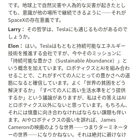
です。地球上で自然災害や人為的な災害が起きたとし
ても、意識が他の場所で継続できるように——それが
SpaceXの存在意義です。
Larry：
 その哲学は、Teslaにも通じるものがあるので
しょうか。
Elon：
 はい。Teslaはもともと持続可能なエネルギー
技術を推進する会社ですが、今やそのミッションに
「持続可能な豊かさ（Sustainable Abundance）」と
いう概念を加えています。ロボティクスとAIを組み合わ
せることで、これがすべての人にとっての豊かさへの道
筋になると確信しています。よく「世界の貧困をどう
解決するか」「すべての人に高い生活水準をどう提供
するか」という議論がありますが、私はその答えはAI
とロボティクス以外にないと思っています。もちろん、
それには慎重に向き合わなければならない課題も伴い
ます。AIやロボティクスの扱いを誤れば、James 
Cameronの映画のような世界——つまりターミネータ
ーの世界——になりかねない。それは絶対に避けなけ