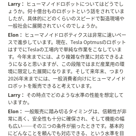
Larry：
 ヒューマノイドロボットについてはどうでし
ょうか。何十億台ものロボットという話をされていま
したが、具体的にどのくらいのスピードで製造現場や
一般社会に展開されていくのでしょうか。
Elon：
 ヒューマノイドロボティクスは非常に速いペー
スで進歩しています。現在、Tesla Optmusのロボット
はすでにTeslaの工場内で単純な作業をこなしていま
す。今年末までには、より複雑な作業に対応できるよ
うになると思いますが、この段階ではまだ産業用の環
境に限定した展開になります。そして来年末、つまり
2026年末までには、一般消費者向けにヒューマノイド
ロボットを販売できると考えています。
Larry：
 その時点でどのような水準の性能を想定して
いますか。
Elon：
 一般販売に踏み切るタイミングは、信頼性が非
常に高く、安全性も十分に確保され、そして機能の幅
も広い——その三つの条件が揃ったときです。基本的
にどんなことを頼んでも対応できる、という水準を目