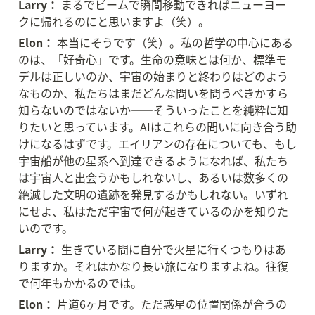
Larry：
 まるでビームで瞬間移動できればニューヨー
クに帰れるのにと思いますよ（笑）。
Elon：
 本当にそうです（笑）。私の哲学の中心にある
のは、「好奇心」です。生命の意味とは何か、標準モ
デルは正しいのか、宇宙の始まりと終わりはどのよう
なものか、私たちはまだどんな問いを問うべきかすら
知らないのではないか——そういったことを純粋に知
りたいと思っています。AIはこれらの問いに向き合う助
けになるはずです。エイリアンの存在についても、もし
宇宙船が他の星系へ到達できるようになれば、私たち
は宇宙人と出会うかもしれないし、あるいは数多くの
絶滅した文明の遺跡を発見するかもしれない。いずれ
にせよ、私はただ宇宙で何が起きているのかを知りた
いのです。
Larry：
 生きている間に自分で火星に行くつもりはあ
りますか。それはかなり長い旅になりますよね。往復
で何年もかかるのでは。
Elon：
 片道6ヶ月です。ただ惑星の位置関係が合うの