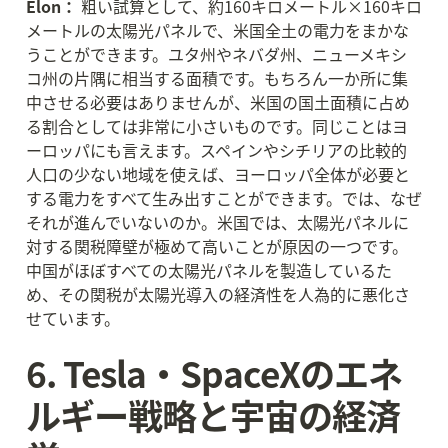
Elon：
 粗い試算として、約160キロメートル×160キロ
メートルの太陽光パネルで、米国全土の電力をまかな
うことができます。ユタ州やネバダ州、ニューメキシ
コ州の片隅に相当する面積です。もちろん一か所に集
中させる必要はありませんが、米国の国土面積に占め
る割合としては非常に小さいものです。同じことはヨ
ーロッパにも言えます。スペインやシチリアの比較的
人口の少ない地域を使えば、ヨーロッパ全体が必要と
する電力をすべて生み出すことができます。では、なぜ
それが進んでいないのか。米国では、太陽光パネルに
対する関税障壁が極めて高いことが原因の一つです。
中国がほぼすべての太陽光パネルを製造しているた
め、その関税が太陽光導入の経済性を人為的に悪化さ
せています。
6. Tesla・SpaceXのエネ
ルギー戦略と宇宙の経済