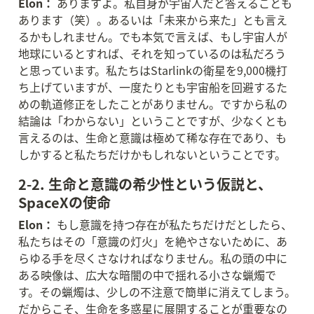
Elon：
 ありますよ。私自身が宇宙人だと答えることも
あります（笑）。あるいは「未来から来た」とも言え
るかもしれません。でも本気で言えば、もし宇宙人が
地球にいるとすれば、それを知っているのは私だろう
と思っています。私たちはStarlinkの衛星を9,000機打
ち上げていますが、一度たりとも宇宙船を回避するた
めの軌道修正をしたことがありません。ですから私の
結論は「わからない」ということですが、少なくとも
言えるのは、生命と意識は極めて稀な存在であり、も
しかすると私たちだけかもしれないということです。
2-2. 生命と意識の希少性という仮説と、
SpaceXの使命
Elon：
 もし意識を持つ存在が私たちだけだとしたら、
私たちはその「意識の灯火」を絶やさないために、あ
らゆる手を尽くさなければなりません。私の頭の中に
ある映像は、広大な暗闇の中で揺れる小さな蝋燭で
す。その蝋燭は、少しの不注意で簡単に消えてしまう。
だからこそ、生命を多惑星に展開することが重要なの