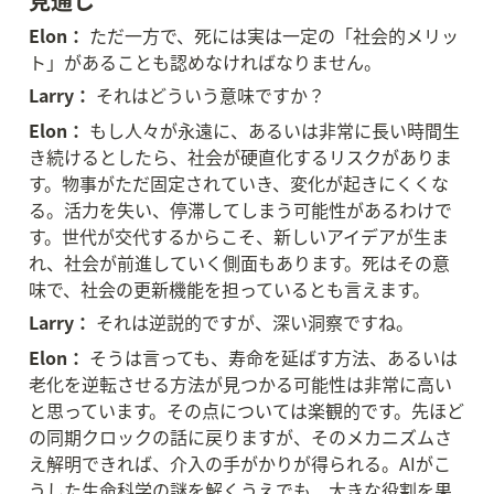
見通し
Elon：
 ただ一方で、死には実は一定の「社会的メリッ
ト」があることも認めなければなりません。
Larry：
 それはどういう意味ですか？
Elon：
 もし人々が永遠に、あるいは非常に長い時間生
き続けるとしたら、社会が硬直化するリスクがありま
す。物事がただ固定されていき、変化が起きにくくな
る。活力を失い、停滞してしまう可能性があるわけで
す。世代が交代するからこそ、新しいアイデアが生ま
れ、社会が前進していく側面もあります。死はその意
味で、社会の更新機能を担っているとも言えます。
Larry：
 それは逆説的ですが、深い洞察ですね。
Elon：
 そうは言っても、寿命を延ばす方法、あるいは
老化を逆転させる方法が見つかる可能性は非常に高い
と思っています。その点については楽観的です。先ほど
の同期クロックの話に戻りますが、そのメカニズムさ
え解明できれば、介入の手がかりが得られる。AIがこ
うした生命科学の謎を解くうえでも、大きな役割を果