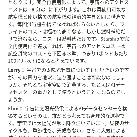
となります。完全再使用化によって、宇宙へのアクセス
コストは100分の1に下がります。これは再使用可能な
航空機と使い捨ての航空機の経済的差異と同じ構造で
す。毎回飛行機を捨てなければならないとしたら、フ
ライトのコストは極めて高くなる。しかし燃料補給だ
けで済むなら、コストは燃料代だけです。Starshipで完
全再使用化を達成すれば、宇宙へのアクセスコストは
航空貨物のコストを下回る水準、つまり1ポンドあたり
100ドル以下になると考えています。
Larry：
 宇宙での太陽光発電についても伺いたいのです
が、その電力を地球に送り返すことは可能なのでしょ
うか。それとも宇宙空間で消費する、たとえばAIデー
タセンターの電力として使うということになるのでし
ょうか。
Elon：
 宇宙に太陽光発電によるAIデータセンターを構
築するというのは、誰がどう考えても合理的な選択で
す。宇宙では太陽光が常に降り注いでいます。昼夜のサ
イクルも、季節性も、天候もない。さらに大気による