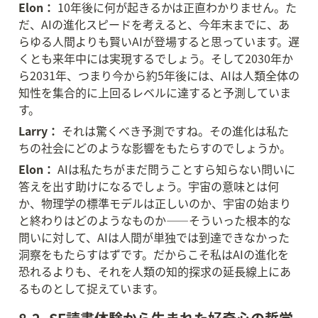
Elon：
 10年後に何が起きるかは正直わかりません。た
だ、AIの進化スピードを考えると、今年末までに、あ
らゆる人間よりも賢いAIが登場すると思っています。遅
くとも来年中には実現するでしょう。そして2030年か
ら2031年、つまり今から約5年後には、AIは人類全体の
知性を集合的に上回るレベルに達すると予測していま
す。
Larry：
 それは驚くべき予測ですね。その進化は私た
ちの社会にどのような影響をもたらすのでしょうか。
Elon：
 AIは私たちがまだ問うことすら知らない問いに
答えを出す助けになるでしょう。宇宙の意味とは何
か、物理学の標準モデルは正しいのか、宇宙の始まり
と終わりはどのようなものか——そういった根本的な
問いに対して、AIは人間が単独では到達できなかった
洞察をもたらすはずです。だからこそ私はAIの進化を
恐れるよりも、それを人類の知的探求の延長線上にあ
るものとして捉えています。