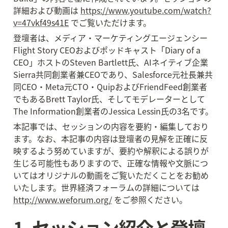
詳細および動画は 
https://www.youtube.com/watch?
v=47vkf49s41E
 でご覧いただけます。
登壇者は、メディア・マーケティングエージェンシー
Flight Story CEOおよびポッドキャスト「Diary of a 
CEO」ホストのSteven Bartlett氏、AIネイティブ企業
Sierra共同創業者兼CEOであり、Salesforce元社長兼共
同CEO・Meta元CTO・QuipおよびFriendFeed創業者
でもあるBrett Taylor氏、そしてモデレーターとして
The Information創業者のJessica Lessin氏の3名です。
本記事では、セッションの内容を要約・編集しており
ます。なお、本記事の内容は登壇者の見解を正確に反
映するよう努めていますが、要約や解釈による誤りが
生じる可能性もありますので、正確な情報や文脈につ
いてはオリジナルの動画をご覧いただくことをお勧め
いたします。世界経済フォーラムの詳細については 
http://www.weforum.org/
 をご参照ください。
1. セッション紹介と登壇