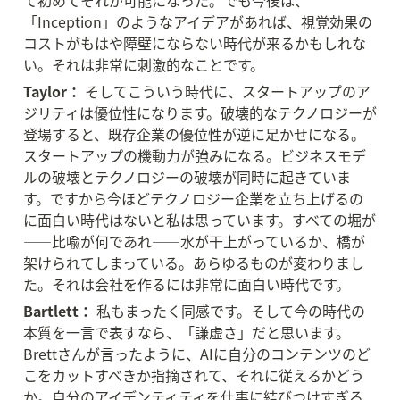
て初めてそれが可能になった。でも今後は、
「Inception」のようなアイデアがあれば、視覚効果の
コストがもはや障壁にならない時代が来るかもしれな
い。それは非常に刺激的なことです。
Taylor：
 そしてこういう時代に、スタートアップのア
ジリティは優位性になります。破壊的なテクノロジーが
登場すると、既存企業の優位性が逆に足かせになる。
スタートアップの機動力が強みになる。ビジネスモデ
ルの破壊とテクノロジーの破壊が同時に起きていま
す。ですから今ほどテクノロジー企業を立ち上げるの
に面白い時代はないと私は思っています。すべての堀が
——比喩が何であれ——水が干上がっているか、橋が
架けられてしまっている。あらゆるものが変わりまし
た。それは会社を作るには非常に面白い時代です。
Bartlett：
 私もまったく同感です。そして今の時代の
本質を一言で表すなら、「謙虚さ」だと思います。
Brettさんが言ったように、AIに自分のコンテンツのど
こをカットすべきか指摘されて、それに従えるかどう
か。自分のアイデンティティを仕事に結びつけすぎる