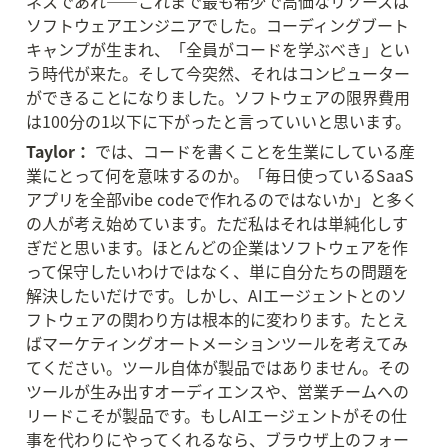
ネスであれ——これまで最も希少で高価なリソースは
ソフトウェアエンジニアでした。コーディングブート
キャンプが生まれ、「全員がコードを学ぶべき」とい
う時代が来た。そして今突然、それはコンピューター
ができることになりました。ソフトウェアの限界費用
は100分の1以下に下がったと言っていいと思います。
Taylor：
 では、コードを書くことを生業にしている産
業にとって何を意味するのか。「毎日使っているSaaS
アプリを全部vibe codeで作れるのではないか」と多く
の人が考え始めています。ただ私はそれは単純化しす
ぎだと思います。ほとんどの企業はソフトウェアを作
って保守したいわけではなく、単に自分たちの問題を
解決したいだけです。しかし、AIエージェントとのソ
フトウェアの関わり方は根本的に変わります。たとえ
ばマーケティングオートメーションツールを考えてみ
てください。ツール自体が製品ではありません。その
ツールが生み出すオーディエンスや、営業チームへの
リードこそが製品です。もしAIエージェントがその仕
事を代わりにやってくれるなら、ブラウザ上のフォー