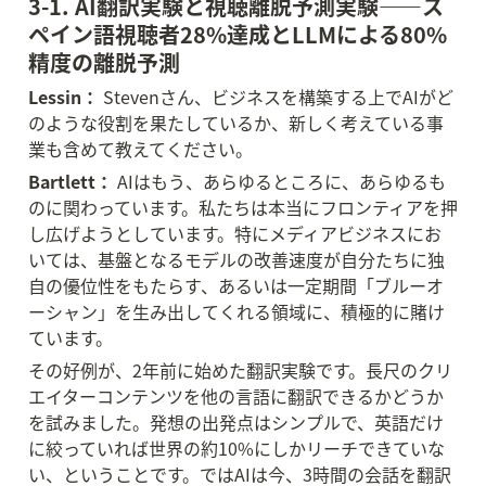
3-1. AI翻訳実験と視聴離脱予測実験——ス
ペイン語視聴者28%達成とLLMによる80%
精度の離脱予測
Lessin：
 Stevenさん、ビジネスを構築する上でAIがど
のような役割を果たしているか、新しく考えている事
業も含めて教えてください。
Bartlett：
 AIはもう、あらゆるところに、あらゆるも
のに関わっています。私たちは本当にフロンティアを押
し広げようとしています。特にメディアビジネスにお
いては、基盤となるモデルの改善速度が自分たちに独
自の優位性をもたらす、あるいは一定期間「ブルーオ
ーシャン」を生み出してくれる領域に、積極的に賭け
ています。
その好例が、2年前に始めた翻訳実験です。長尺のクリ
エイターコンテンツを他の言語に翻訳できるかどうか
を試みました。発想の出発点はシンプルで、英語だけ
に絞っていれば世界の約10%にしかリーチできていな
い、ということです。ではAIは今、3時間の会話を翻訳