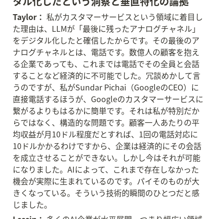
タル化したという洞察と垂直特化の論拠
Taylor：
 私がカスタマーサービスという領域に着目し
た理由は、LLMが「最後に残ったアナログチャネル」
をデジタル化したと確信したからです。その最後のア
ナログチャネルとは、電話です。数億人の顧客を抱え
る企業であっても、これまでは電話でその全員と会話
することなど経済的に不可能でした。冗談めかして言
うのですが、私がSundar Pichai（GoogleのCEO）に
直接電話するほうが、Googleのカスタマーサービスに
繋がるよりもはるかに簡単です。それは私が特別だか
らではなく、構造的な問題です。顧客一人あたりの平
均収益が月10ドル程度だとすれば、1回の電話対応に
10ドルかかるわけですから、企業は経済的にその会話
を成立させることができない。しかし今はそれが可能
になりました。AIによって、これまで存在しなかった
機会が実際に生まれているのです。パイそのものが大
きくなっている。そういう技術的瞬間のひとつだと感
じました。