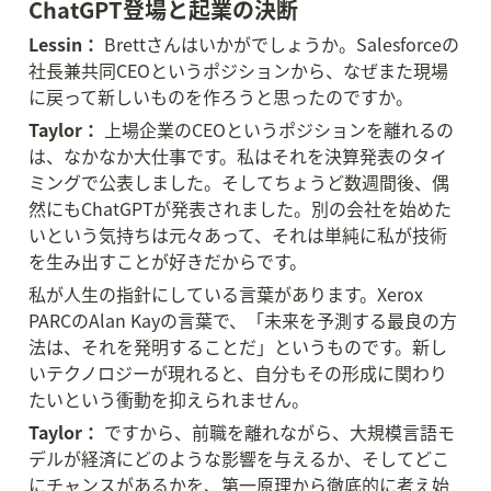
ChatGPT登場と起業の決断
Lessin：
 Brettさんはいかがでしょうか。Salesforceの
社長兼共同CEOというポジションから、なぜまた現場
に戻って新しいものを作ろうと思ったのですか。
Taylor：
 上場企業のCEOというポジションを離れるの
は、なかなか大仕事です。私はそれを決算発表のタイ
ミングで公表しました。そしてちょうど数週間後、偶
然にもChatGPTが発表されました。別の会社を始めた
いという気持ちは元々あって、それは単純に私が技術
を生み出すことが好きだからです。
私が人生の指針にしている言葉があります。Xerox 
PARCのAlan Kayの言葉で、「未来を予測する最良の方
法は、それを発明することだ」というものです。新し
いテクノロジーが現れると、自分もその形成に関わり
たいという衝動を抑えられません。
Taylor：
 ですから、前職を離れながら、大規模言語モ
デルが経済にどのような影響を与えるか、そしてどこ
にチャンスがあるかを、第一原理から徹底的に考え始