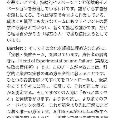
を殺すことです。持続的イノベーションと破壊的イノ
ベーションを分離しているわけです。誰かが必ず自分
を殺しにくる。それは寝室で今まさに作業している、
成功にも慣習にも大きなチームにもクライアントの要
求にも縛られていない、若くて無垢な誰かです。だか
ら私は自分がその「寝室の人」であり続けようとして
います。
Bartlett：
 そしてその文化を組織に埋め込むために、
「実験・失敗チーム」を設けています。責任者の肩書
きは「Head of Experimentation and Failure（実験と
失敗の責任者）」です。このチームがやることは、科
学的に厳密な実験の進め方を全社に教えることです。
ひとつの変数を除いてすべてをコントロールし、仮説
を立てて全社に公開し、検証して、それが正しかった
かを測定する。そしてすべての人間に「もっと早くや
れ」と発破をかけます。より多く試し、より多くのフ
ィードバックを得る。これが競合より先に正解にたど
り着く唯一の方法です。Jeff Bezosが2015年の株主へ
の手紙で書いたように、「地球上で最も失敗できる場