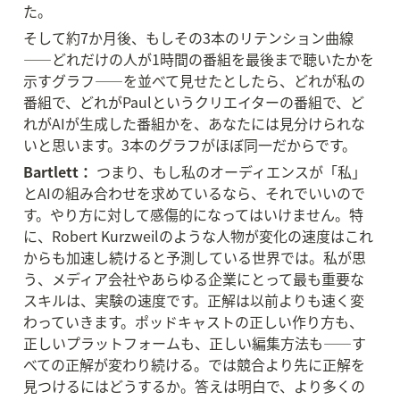
た。
そして約7か月後、もしその3本のリテンション曲線
——どれだけの人が1時間の番組を最後まで聴いたかを
示すグラフ——を並べて見せたとしたら、どれが私の
番組で、どれがPaulというクリエイターの番組で、ど
れがAIが生成した番組かを、あなたには見分けられな
いと思います。3本のグラフがほぼ同一だからです。
Bartlett：
 つまり、もし私のオーディエンスが「私」
とAIの組み合わせを求めているなら、それでいいので
す。やり方に対して感傷的になってはいけません。特
に、Robert Kurzweilのような人物が変化の速度はこれ
からも加速し続けると予測している世界では。私が思
う、メディア会社やあらゆる企業にとって最も重要な
スキルは、実験の速度です。正解は以前よりも速く変
わっていきます。ポッドキャストの正しい作り方も、
正しいプラットフォームも、正しい編集方法も——す
べての正解が変わり続ける。では競合より先に正解を
見つけるにはどうするか。答えは明白で、より多くの