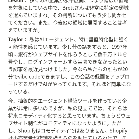
Lessin：
 多くのAI企業が水平展開、つまり幅広い領域
を対象にしている中で、Brettさんは非常に特定の領域
を選んでいますね。その判断についてもう少し聞かせ
てください。また、今後他の領域に展開することは考
えていますか。
Taylor：
 私はAIエージェント、特に垂直特化型に強く
可能性を感じています。少し昔の話をすると、1997年
頃に銀行がウェブサイトを作ろうとして数千万ドルを
費やし、ログインフォームすら実装できなかったとい
う記事を最近見つけました。今なら私たちの誰もが20
分でvibe codeできますし、この会話の録画をアップロ
ードするだけでAIがやってくれます。それほど簡単にな
っている。
今、抽象的なエージェント構築ツールを作っている企
業が非常に多いのですが、私の見立てでは、それらは
将来コモディティ化すると思っています。ちょうどウェ
ブサイト制作がコモディティになったように。ただ
し、Shopifyはコモディティではありません。Shopify
は小売業者が店舗を構えるのを助けているわけで、そ