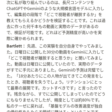
次に私が取り組んでいるのは、長尺コンテンツを
ChatGPTやGeminiのような大規模言語モデルに入力し
て、編集前の段階で「どこで視聴者が離脱するか」を
教えてもらえるかどうかを検証することです。これは過
去に作った何千本もの動画と実際のデータがあるの
で、検証が可能です。どれほど予測精度が高いかを実
際に確かめられます。
Bartlett：
 先週、この実験を自分自身でやってみまし
た。日曜日に公開した30分の動画をGeminiに入力して
「どこで視聴者が離脱すると思うか」と聞いてみまし
た。動画は日曜日に公開していたので、実際のデータ
がすでに手元にありました。Geminiの予測は完璧でし
た。「18分あたりにこの人物が出てきてこの発言をし
たとき、視聴者を失うでしょう。リテンションにとっ
て最悪の展開です。カットすべきです」と言ったので
す。残念ながら、すでに公開してしまっていたのでどう
にもなりませんでしたが、精度としては約80%です。
私のテーゼに戻れば、「基盤モデルの改善速度が独自
の優位性をもたらす領域に賭ける」ということです。