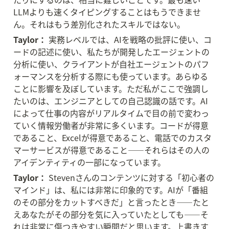
LLMよりも速くタイピングすることはもうできませ
ん。それはもう差別化されたスキルではない。
Taylor：
 実務レベルでは、AIを戦略の批評に使い、コ
ードの記述に使い、私たちが開発したエージェントの
分析に使い、クライアントが自社エージェントのパフ
ォーマンスを分析する際にも使っています。あらゆる
ことに影響を及ぼしています。ただ私がここで強調し
たいのは、エンジニアとしての自己認識の話です。AI
によって仕事の内容がリアルタイムで目の前で変わっ
ていく情報労働者が非常に多くいます。コードが得意
であること、Excelが得意であること、電話でのカスタ
マーサービスが得意であること——それらはその人の
アイデンティティの一部になっています。
Taylor：
 Stevenさんのコンテンツに対する「初心者の
マインド」は、私には非常に印象的です。AIが「番組
のその部分をカットすべきだ」と言ったとき——たと
えあなたがその部分を気に入っていたとしても——そ
れは非常に傷つきやすい瞬間だと思います。上書きす