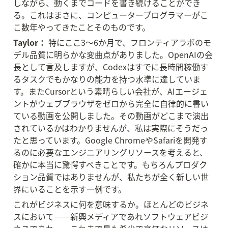
しながら、動くまでコードを書き続けることができ
る。これはまさに、コンピュータープログラマーがこ
こ数年やってきたことそのものです。
Taylor：
 特にここ3〜6か月で、フロンティアラボのモ
デル品質に明らかな変曲点がありました。OpenAIの会
長として言及しますが、Codexはすでに長時間稼働す
るタスクでもかなりの能力を持つ水準に達していま
す。またCursorという素晴らしい会社が、AIエージェ
ントがウェブブラウザをゼロから完全に自律的に書い
ている動画を公開しました。その動画がどこまで演出
されているかはわかりませんが、私は実際にそうだっ
たと思っています。Google ChromeやSafariを開発す
るのに必要なエンジニアリングリソースを考えると、
確かに本当に驚愕すべきことです。もちろんプロダク
ション品質ではありませんが、私たちが全く新しい世
界にいることを示す一例です。
これがビジネスに何を意味するか。ほとんどのビジネ
スにおいて——新興メディアであれソフトウェアビジ