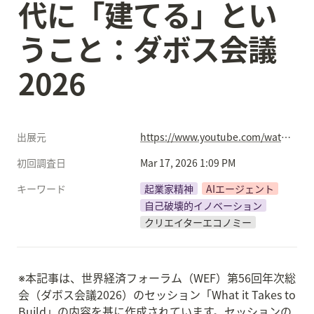
代に「建てる」とい
うこと：ダボス会議
2026
出展元
https://www.youtube.com/watch?v=47vkf49s41E&list=PL7m903CwFUgmYkE5HorVe2w0R44argXEJ&index=137
初回調査日
Mar 17, 2026 1:09 PM
キーワード
起業家精神
AIエージェント
自己破壊的イノベーション
クリエイターエコノミー
※本記事は、世界経済フォーラム（WEF）第56回年次総
会（ダボス会議2026）のセッション「What it Takes to 
Build」の内容を基に作成されています。セッションの