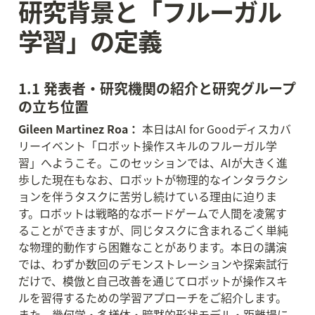
研究背景と「フルーガル
学習」の定義
1.1 発表者・研究機関の紹介と研究グループ
の立ち位置
Gileen Martinez Roa：
 本日はAI for Goodディスカバ
リーイベント「ロボット操作スキルのフルーガル学
習」へようこそ。このセッションでは、AIが大きく進
歩した現在もなお、ロボットが物理的なインタラクシ
ョンを伴うタスクに苦労し続けている理由に迫りま
す。ロボットは戦略的なボードゲームで人間を凌駕す
ることができますが、同じタスクに含まれるごく単純
な物理的動作すら困難なことがあります。本日の講演
では、わずか数回のデモンストレーションや探索試行
だけで、模倣と自己改善を通じてロボットが操作スキ
ルを習得するための学習アプローチをご紹介します。
また、幾何学・多様体・暗黙的形状モデル・距離場に