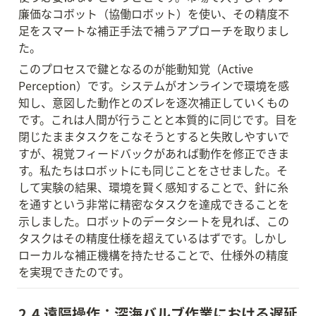
廉価なコボット（協働ロボット）を使い、その精度不
足をスマートな補正手法で補うアプローチを取りまし
た。
このプロセスで鍵となるのが能動知覚（Active 
Perception）です。システムがオンラインで環境を感
知し、意図した動作とのズレを逐次補正していくもの
です。これは人間が行うことと本質的に同じです。目を
閉じたままタスクをこなそうとすると失敗しやすいで
すが、視覚フィードバックがあれば動作を修正できま
す。私たちはロボットにも同じことをさせました。そ
して実験の結果、環境を賢く感知することで、針に糸
を通すという非常に精密なタスクを達成できることを
示しました。ロボットのデータシートを見れば、この
タスクはその精度仕様を超えているはずです。しかし
ローカルな補正機構を持たせることで、仕様外の精度
を実現できたのです。
2.4 遠隔操作：深海バルブ作業における遅延