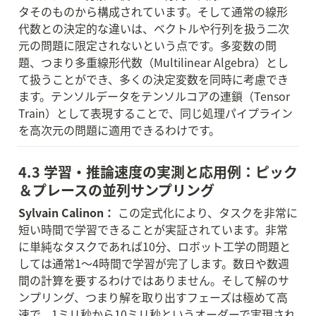
タそのものから構成されています。そして通常の線形
代数との決定的な違いは、ベクトルや行列を扱う二次
元の問題に限定されないという点です。多変数の問
題、つまり多重線形代数（Multilinear Algebra）とし
て扱うことができ、多くの決定変数を同時に考慮でき
ます。テンソルデータをテンソルコアの連鎖（Tensor 
Train）として表現することで、同じ処理パイプライン
を高次元の問題に適用できるわけです。
4.3 学習・推論速度の実測と応用例：ピック
＆プレースの並列サンプリング
Sylvain Calinon：
 この定式化により、タスクを非常に
短い時間で学習できることが実証されています。非常
に単純なタスクであれば10分、ロボット工学の問題と
しては通常1〜4時間で学習が完了します。数日や数週
間の計算を要するわけではありません。そして解のサ
ンプリング、つまり解を取り出すフェーズは極めて高
速で、1ミリ秒から10ミリ秒というオーダーで実現され