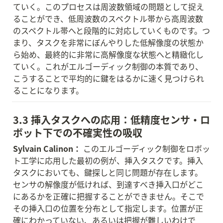
ていく。このプロセスは周波数領域の問題として捉え
ることができ、低周波数のスペクトル帯から高周波数
のスペクトル帯へと段階的に対応していくものです。つ
まり、タスクを非常にぼんやりした低解像度の状態か
ら始め、最終的に非常に高解像度な状態へと精緻化し
ていく。これがエルゴーディック制御の本質であり、
こうすることで平均的に鍵をはるかに速く見つけられ
ることになります。
3.3 挿入タスクへの応用：低精度センサ・ロ
ボット下での不確実性の吸収
Sylvain Calinon：
 このエルゴーディック制御をロボッ
ト工学に応用した最初の例が、挿入タスクです。挿入
タスクにおいても、鍵探しと同じ問題が存在します。
センサの解像度が低ければ、到達すべき挿入口がどこ
にあるかを正確に把握することができません。そこで
その挿入口の位置を分布として指定します。位置が正
確にわかっていない、あるいは把握が難しいわけで