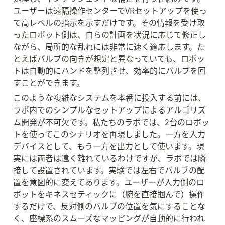
ユーザーは遠隔操作センターでVRセットアップを使っ
て高レベルの指示を示すだけです。その情報を受け取
ったロボット側は、自らの計画を状況に応じて修正し
ながら、局所的な乱れには非常に速く適応します。た
とえばバルブの向きが想定と異なっていても、ロボッ
トは自動的にハンドを整列させ、効率的にバルブを回
すことができます。
このような複雑なシステムを本番に投入する前には、
ラボ内でのシンプルなセットアップによるアルゴリズ
ム開発が不可欠です。私たちのラボでは、2台のロボッ
トを使ってこのシナリオを再現しました。一方を入力
デバイスとして、もう一方を出力として使います。現
実には両者は遠く離れているわけですが、ラボでは隣
接して設置されています。実験では左右でバルブの配
置を意図的に変えてあります。ユーザーが入力側のロ
ボットをキネスセティックに（腕を直接掴んで）操作
するだけで、反対側のバルブの位置を気にすることな
く、座標系のスムーズなマッピングが自動的に行われ