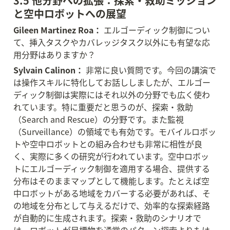
3.5 他分野への拡張：探索・救助ミッション
と空中ロボットへの展望
Gileen Martinez Roa：
 エルゴーディック制御につい
て、挿入タスクやカバレッジタスク以外にも有望な応
用分野はありますか？
Sylvain Calinon：
 非常に良い質問です。今回の講演で
は操作スキルに特化してお話ししましたが、エルゴー
ディック制御は実際にはそれ以外の分野でも広く使わ
れています。特に重要だと思うのが、探索・救助
（Search and Rescue）の分野です。また監視
（Surveillance）の領域でも有効です。モバイルロボッ
トや空中ロボットとの組み合わせも非常に相性が良
く、実際に多くの研究が行われています。空中ロボッ
トにエルゴーディック制御を適用する場合、提供する
分布はそのままマップとして機能します。たとえば空
中ロボットがある地域をカバーする必要があれば、そ
の地域を分布として与えるだけで、効率的な探索経路
が自動的に生成されます。探索・救助のシナリオで