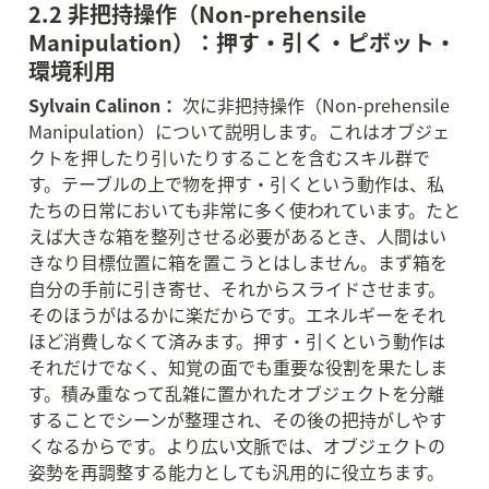
2.2 非把持操作（Non-prehensile 
Manipulation）：押す・引く・ピボット・
環境利用
Sylvain Calinon：
 次に非把持操作（Non-prehensile 
Manipulation）について説明します。これはオブジェ
クトを押したり引いたりすることを含むスキル群で
す。テーブルの上で物を押す・引くという動作は、私
たちの日常においても非常に多く使われています。たと
えば大きな箱を整列させる必要があるとき、人間はい
きなり目標位置に箱を置こうとはしません。まず箱を
自分の手前に引き寄せ、それからスライドさせます。
そのほうがはるかに楽だからです。エネルギーをそれ
ほど消費しなくて済みます。押す・引くという動作は
それだけでなく、知覚の面でも重要な役割を果たしま
す。積み重なって乱雑に置かれたオブジェクトを分離
することでシーンが整理され、その後の把持がしやす
くなるからです。より広い文脈では、オブジェクトの
姿勢を再調整する能力としても汎用的に役立ちます。