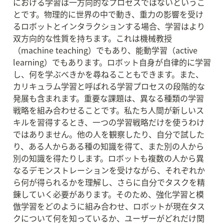
における学習は一方向的なプロセスではないというこ
とです。物理的に世界の中で動き、重力の影響を受け
るロボットとインタラクションする場合、学習はより
双方向的な性質を持ちます。これは機械教授
（machine teaching）でもあり、能動学習（active 
learning）でもあります。ロボット自身が自律的に学習
し、何を学ぶべきかを尋ねることもできます。また、
カリキュラム学習と呼ばれる学習プロセスの段階的な
発展も含まれます。重要な課題は、異なる種類の学習
戦略を組み合わせることです。私たち人間が新しいス
キルを習得するとき、一つの学習戦略だけを使うわけ
ではありません。他の人を観察したり、自分で試した
り、ある人からある種の知識を得て、また別の人から
別の知識を得たりします。ロボットも複数の人から異
なるデモンストレーションを受けながら、それぞれか
ら何が得られるかを理解し、さらに自分でタスクを精
錬していく必要があります。そのため、強化学習と模
倣学習をどのように組み合わせ、ロボットが現在タス
クについて何を知っているか、ユーザーがどれだけ関