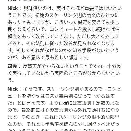
Nick：
 興味深いのは、実はそれほど重要ではないとい
うことです。初期のスケーリング則の論文のひとつに
あったと思いますが、こういった設定を変えても少し
良くなるくらいで、コンピュートを投入し続ければ信
頼性をもって改善していきます。ただし大きく外しす
ぎると、その法則に従った改善が見られなくなりま
す。そしてそれがなぜなのかを知る手段がないという
のが、ある意味で最も難しい部分です。
司会：
 反事実が分からないということですね。十分長
く実行していないから実際のところが分からないとい
う。
Nick：
 そうです。スケーリング則があるので「コンピ
ュートを増やせばロスが冪乗則に従って下がるはず
だ」とは言えます。より正確には冪乗則＋定数の形な
ので、最終的にはその冪乗則から外れて頭打ちになり
ます。そのとき「これはスケーリングの根本的な限界
なのか、それとも学習率をほんの少し調整すべきだっ
たということなのか」というのが課題のひとつです。