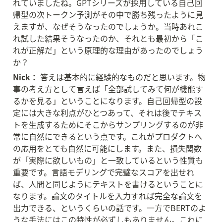
れていましたね。GPTシリーズが採用している自己回
帰型の次トークン予測がその中で勝ち残ったように見
えますが、なぜそうなったのでしょうか。当時あれこ
れ試した結果そうなったのか、それとも最初から「こ
れが正解だ」という原理的な理由があったのでしょう
か？
Nick：
 答えは基本的に経験的なものだと思います。物
事の考え方として言えば「全部試してみて何が機能す
るかを見る」ということになります。自己回帰型の設
定には大きな利点がひとつあって、それは後でテキス
トを生成するためにそこからサンプリングするのが非
常に自然にできるという点です。これがプロダクトへ
の応用をとても自然に可能にします。また、損失関数
が「実際に欲しいもの」と一致しているという性質も
重要です。言語モデリングで完璧なスコアを出せれ
ば、人間と同じようにテキストを書けるということに
なります。論文のタイトルを入力すれば完全な論文を
出力できる、というくらいの話です。一方でBERTのよ
うな手法にはこの特性が必ずしもありません。これに