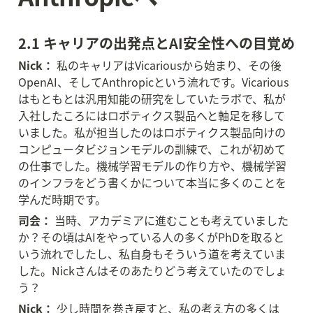
2.1 キャリアの出発点とAI安全性への目覚め
Nick：
 私のキャリアはVicariousから始まり、その後
OpenAI、そしてAnthropicという流れです。Vicarious
はもともとは汎用知能の研究をしていたラボで、私が
入社したころにはロボティクス製品へと軸足を移して
いました。私が担当したのはロボティクス製品向けの
コンピュータビジョンモデルの訓練で、これが初めて
の仕事でした。機械学習モデルの作り方や、機械学習
のインフラをどう書くかについて本当に多くのことを
学んだ時期です。
司会：
 当時、アカデミアに進むことも考えていました
か？その頃はAIをやっている人の多くがPhDを取ると
いう流れでしたし、私自身もそういう道を考えていま
した。Nickさんはそのあたりどう考えていたのでしょ
う？
Nick：
 少し時間を巻き戻すと、私の考え方の多くは