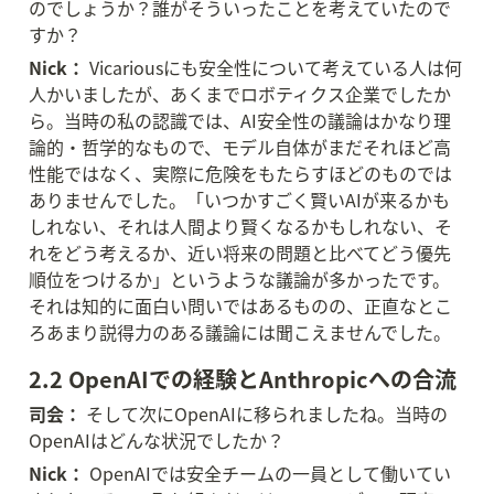
のでしょうか？誰がそういったことを考えていたので
すか？
Nick：
 Vicariousにも安全性について考えている人は何
人かいましたが、あくまでロボティクス企業でしたか
ら。当時の私の認識では、AI安全性の議論はかなり理
論的・哲学的なもので、モデル自体がまだそれほど高
性能ではなく、実際に危険をもたらすほどのものでは
ありませんでした。「いつかすごく賢いAIが来るかも
しれない、それは人間より賢くなるかもしれない、そ
れをどう考えるか、近い将来の問題と比べてどう優先
順位をつけるか」というような議論が多かったです。
それは知的に面白い問いではあるものの、正直なとこ
ろあまり説得力のある議論には聞こえませんでした。
2.2 OpenAIでの経験とAnthropicへの合流
司会：
 そして次にOpenAIに移られましたね。当時の
OpenAIはどんな状況でしたか？
Nick：
 OpenAIでは安全チームの一員として働いてい