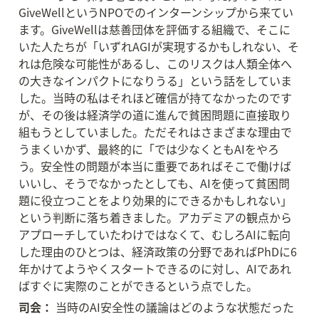
GiveWellというNPOでのインターンシップから来てい
ます。GiveWellは慈善団体を評価する組織で、そこに
いた人たちが「いずれAGIが実現するかもしれない、そ
れは危険な可能性があるし、このリスクは人類全体へ
の大きなインパクトになりうる」という話をしていま
した。当時の私はそれほど確信が持てなかったのです
が、その後は経済学の道に進んで貧困問題に直接取り
組もうとしていました。ただそれはさまざまな理由で
うまくいかず、最終的に「では少なくともAIをやろ
う。安全性の問題が本当に重要であればそこで働けば
いいし、そうでなかったとしても、AIを使って貧困問
題に役立つことをより効果的にできるかもしれない」
という判断に落ち着きました。アカデミアの観点から
アプローチしていたわけではなくて、むしろAIに転向
した理由のひとつは、経済政策の分野であればPhDに6
年かけてようやくスタートできるのに対し、AIであれ
ばすぐに実際のことができるという点でした。
司会：
 当時のAI安全性の議論はどのような状態だった