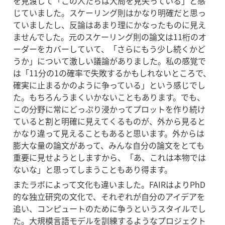
を見渡して「この人たちは大局を見失っている」と感
じていました。スケーリング則はかなり明確だと思っ
ていましたし、反論はあまり理にかなったものに見え
ませんでした。元のスケーリング則の論文は11桁のオ
ーダーをカバーしていて、「さらにもう少し続くかど
うか」について激しい議論がありました。私の感覚で
は「11分の1の確率で失敗するかもしれないところで、
確実に止まるかのように争っている」という感じでし
た。もちろんうまくいかないこともあります。でも、
この分野に常にどっぷり浸かってプロットを作り続け
ていると割と明確に見えてくるものが、外から見ると
かなり違って見えることもあると思います。外からは
膨大な量の論文があって、みんな自分の論文をとても
重要に見せようとしますから、「あ、これは本物では
ないな」と思ってしまうこともあり得ます。
またラボによって文化も違いました。FAIRはよりPhD
的な独立研究の文化で、それぞれが自分のアイデアを
追い、コンピュートのために争うというスタイルでし
た。大規模言語モデルを訓練するようなプロジェクト