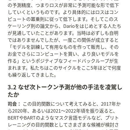
の予測精度、つまりロスが非常に予測可能な形で低下
していくというものです。より具体的にはロスはコン
ピュートの冪乗則に従って低下します。そしてこのス
ケーリング則の論文から、Darioをはじめとする人たち
が見通していたことがあります。当時は必ずしも自明
ではありませんでしたが、一度この関係が成立すると
「モデルを訓練して有用なものを作って販売し、その
お金でさらにコンピュートを買い、より良いモデルを
作る」というポジティブなフィードバックループが生
まれます。私たちはこのサイクルをここ5年ほどで何度
も繰り返してきました。
3.2 なぜ次トークン予測が他の手法を凌駕し
たか
司会：
 この目的関数について考えてみると、2017年か
ら2020年、あるいは2021〜2022年頃を振り返ると、
BERTやBARTのようなマスク言語モデルなど、プリト
レーニングの目的関数としてさまざまな候補が検討さ