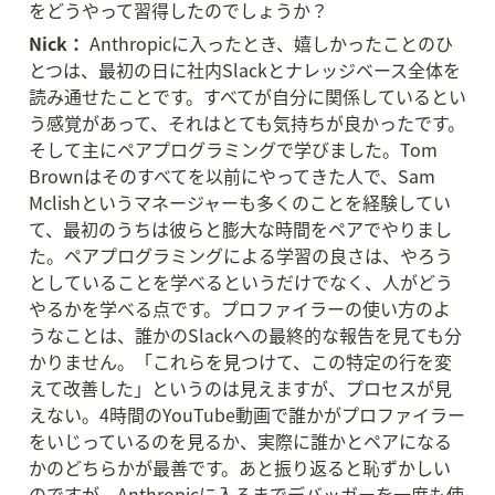
をどうやって習得したのでしょうか？
Nick：
 Anthropicに入ったとき、嬉しかったことのひ
とつは、最初の日に社内Slackとナレッジベース全体を
読み通せたことです。すべてが自分に関係しているとい
う感覚があって、それはとても気持ちが良かったです。
そして主にペアプログラミングで学びました。Tom 
Brownはそのすべてを以前にやってきた人で、Sam 
Mclishというマネージャーも多くのことを経験してい
て、最初のうちは彼らと膨大な時間をペアでやりまし
た。ペアプログラミングによる学習の良さは、やろう
としていることを学べるというだけでなく、人がどう
やるかを学べる点です。プロファイラーの使い方のよ
うなことは、誰かのSlackへの最終的な報告を見ても分
かりません。「これらを見つけて、この特定の行を変
えて改善した」というのは見えますが、プロセスが見
えない。4時間のYouTube動画で誰かがプロファイラー
をいじっているのを見るか、実際に誰かとペアになる
かのどちらかが最善です。あと振り返ると恥ずかしい
のですが、Anthropicに入るまでデバッガーを一度も使