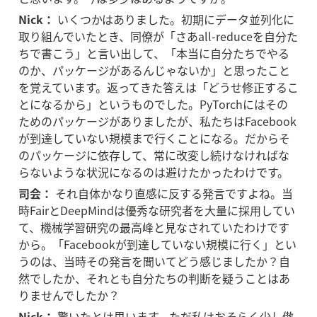
Nick：
 いくつかはありました。初期にデータ並列化に
取り組んでいたとき、同僚が「さあall-reduceを自分た
ちで書こう」と言い出して、「本当に自分たちでやる
のか、パッケージがあるんじゃないか」と思ったこと
を覚えています。返ってきた答えは「どうせ修正するこ
とになるから」というものでした。PyTorchにはその
ためのパッケージがありましたが、私たちはFacebook
が到達していない規模まで行くことになる。だからそ
のパッケージに依存して、常に改変し続けなければな
らないような状況になるのは避けたかったわけです。
司会：
 それ自体かなり直感に反する発言ですよね。当
時FairとDeepMindは優秀な研究者を大量に採用してい
て、機械学習研究の最高峰と見なされていたわけです
から。「Facebookが到達していない規模に行く」とい
うのは、当時その発言を聞いてどう感じましたか？自
然でしたか、それとも自分たちの判断を疑うことはあ
りませんでしたか？
Nick：
 驚いたとは思います。ただ私はおそらく少し傲