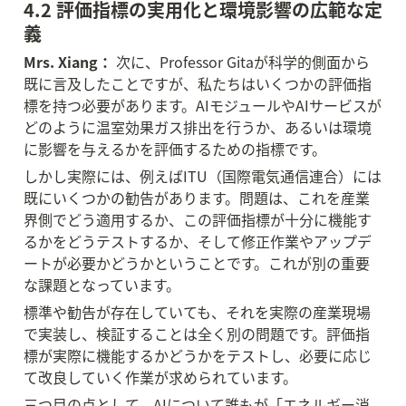
4.2 評価指標の実用化と環境影響の広範な定
義
Mrs. Xiang：
 次に、Professor Gitaが科学的側面から
既に言及したことですが、私たちはいくつかの評価指
標を持つ必要があります。AIモジュールやAIサービスが
どのように温室効果ガス排出を行うか、あるいは環境
に影響を与えるかを評価するための指標です。
しかし実際には、例えばITU（国際電気通信連合）には
既にいくつかの勧告があります。問題は、これを産業
界側でどう適用するか、この評価指標が十分に機能す
るかをどうテストするか、そして修正作業やアップデ
ートが必要かどうかということです。これが別の重要
な課題となっています。
標準や勧告が存在していても、それを実際の産業現場
で実装し、検証することは全く別の問題です。評価指
標が実際に機能するかどうかをテストし、必要に応じ
て改良していく作業が求められています。
三つ目の点として、AIについて誰もが「エネルギー消