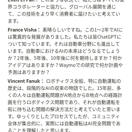
界コラボレーターと協力し、グローバル展開を通じ
て、この技術をより早く消費者に届けたいと考えてい
ます。
France Visha：
 素晴らしいですね。この1〜2年でAIに
は驚異的な発展がありました。私たちは皆ChatGPTに
ついて知っています。それは自動車分野にも進出して
います。自動車におけるAIの未来はどうなるでしょう
か？2年後、5年後、10年後に何を期待しますか？何か
アイデアはありますか？Waymoでの研究で何か計画や
予測はありますか？
Vincent Fanuk：
 ロボティクス全般、特に自動運転の
歴史は、段階的なAIの収束の物語でした。15年前、多
くの人々は自動運転問題がA地点からB地点への経路計
画を行うロボティクス問題であり、それが自動運転を
街に持ち込む問題の解決方法だと考えていたと思いま
す。ゆっくりとしたプロセスでしたが、コミュニティ
全体が集合的に、実際には自動運転はAI完全問題であ
ることを理解したと思います。