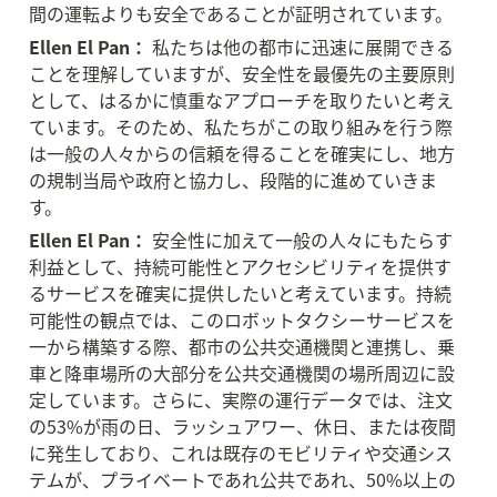
間の運転よりも安全であることが証明されています。
Ellen El Pan：
 私たちは他の都市に迅速に展開できる
ことを理解していますが、安全性を最優先の主要原則
として、はるかに慎重なアプローチを取りたいと考え
ています。そのため、私たちがこの取り組みを行う際
は一般の人々からの信頼を得ることを確実にし、地方
の規制当局や政府と協力し、段階的に進めていきま
す。
Ellen El Pan：
 安全性に加えて一般の人々にもたらす
利益として、持続可能性とアクセシビリティを提供す
るサービスを確実に提供したいと考えています。持続
可能性の観点では、このロボットタクシーサービスを
一から構築する際、都市の公共交通機関と連携し、乗
車と降車場所の大部分を公共交通機関の場所周辺に設
定しています。さらに、実際の運行データでは、注文
の53%が雨の日、ラッシュアワー、休日、または夜間
に発生しており、これは既存のモビリティや交通シス
テムが、プライベートであれ公共であれ、50%以上の