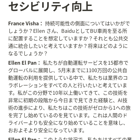
セシビリティ向上
France Visha：
 持続可能性の側面についてはいかがで
しょうか？Ellen さん、BaiduとしてBU車両を至る所
に配置することを想定していますか？それとも公共交
通に統合したいと考えていますか？将来はどのように
なるでしょうか？
Ellen El Pan：
 私たちが自動運転サービスを15都市で
グローバルに展開し、5月末までに1100万回の公共自
動運転の利用を提供している中で、私たちは業界のコ
ラボレーションをすべての人と行いたいと考えていま
す。私がこの分野で10年以上働いてきて、この技術を
非常に初期の段階から今日まで見てきた経験と、AI技
術の進歩により、私たちはこの技術がゼロから1への旅
を完了し始めているのを見ています。これは人間のド
ライバーよりも安全になり始めていることを意味し、
おおよそより安全になっています。
Ellen El Pan：
 このような状況で、私たちはすべての業