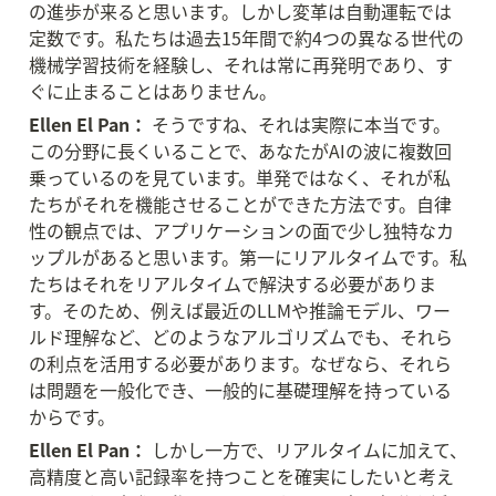
の進歩が来ると思います。しかし変革は自動運転では
定数です。私たちは過去15年間で約4つの異なる世代の
機械学習技術を経験し、それは常に再発明であり、す
ぐに止まることはありません。
Ellen El Pan：
 そうですね、それは実際に本当です。
この分野に長くいることで、あなたがAIの波に複数回
乗っているのを見ています。単発ではなく、それが私
たちがそれを機能させることができた方法です。自律
性の観点では、アプリケーションの面で少し独特なカ
ップルがあると思います。第一にリアルタイムです。私
たちはそれをリアルタイムで解決する必要がありま
す。そのため、例えば最近のLLMや推論モデル、ワー
ルド理解など、どのようなアルゴリズムでも、それら
の利点を活用する必要があります。なぜなら、それら
は問題を一般化でき、一般的に基礎理解を持っている
からです。
Ellen El Pan：
 しかし一方で、リアルタイムに加えて、
高精度と高い記録率を持つことを確実にしたいと考え