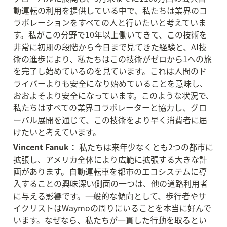
動運転の利用を提供している中で、私たちは業界のコ
ラボレーションをすべての人と行いたいと考えていま
す。私がこの分野で10年以上働いてきて、この技術を
非常に初期の段階から今日まで見てきた経験と、AI技
術の進歩により、私たちはこの技術がゼロから1への旅
を完了し始めているのを見ています。これは人間のド
ライバーよりも安全になり始めていることを意味し、
おおよそより安全になっています。このような状況で、
私たちはすべての業界コラボレーターと協力し、グロ
ーバル展開を通じて、この技術をより早く消費者に届
けたいと考えています。
Vincent Fanuk：
 私たちは来年少なくとも2つの都市に
拡張し、アメリカ全体により広範に拡張する大きな計
画があります。自動運転車を都市のエコシステムに導
入することの興味深い側面の一つは、他の道路利用者
に与える影響です。一般的な傾向として、歩行者やサ
イクリストはWaymoの周りにいることを本当に好んで
います。なぜなら、私たちが一貫した行動を取るとい