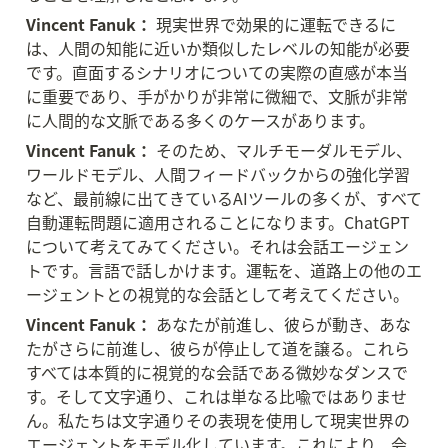
Vincent Fanuk：
 現実世界で効果的に運転できるに
は、人間の知能に近いか類似したレベルの知能が必要
です。直面するシナリオについての実際の直感が本当
に重要であり、手がかりが非常に微細で、文脈が非常
に人間的な文脈である多くのケースがあります。
Vincent Fanuk：
 そのため、マルチモーダルモデル、
ワールドモデル、人間フィードバックからの強化学習
など、最前線に出てきているAIツールの多くが、すべて
自動運転問題に適用されることになります。ChatGPT
について考えてみてください。それは会話エージェン
トです。言語で話しかけます。運転を、道路上の他のエ
ージェントとの視覚的な会話として考えてください。
Vincent Fanuk：
 あなたが前進し、彼らが動き、あな
たがさらに前進し、彼らが停止して道を譲る。これら
すべては本質的に視覚的な会話である微妙なダンスで
す。そして文字通り、これは単なる比喩ではありませ
ん。私たちは文字通りその表現を使用して現実世界の
エージェントをモデル化しています。これにより、会