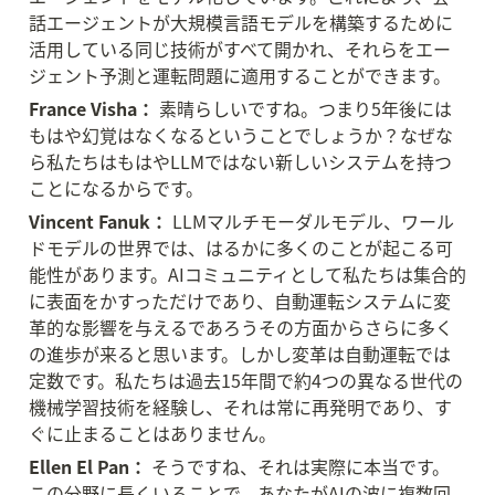
話エージェントが大規模言語モデルを構築するために
活用している同じ技術がすべて開かれ、それらをエー
ジェント予測と運転問題に適用することができます。
France Visha：
 素晴らしいですね。つまり5年後には
もはや幻覚はなくなるということでしょうか？なぜな
ら私たちはもはやLLMではない新しいシステムを持つ
ことになるからです。
Vincent Fanuk：
 LLMマルチモーダルモデル、ワール
ドモデルの世界では、はるかに多くのことが起こる可
能性があります。AIコミュニティとして私たちは集合的
に表面をかすっただけであり、自動運転システムに変
革的な影響を与えるであろうその方面からさらに多く
の進歩が来ると思います。しかし変革は自動運転では
定数です。私たちは過去15年間で約4つの異なる世代の
機械学習技術を経験し、それは常に再発明であり、す
ぐに止まることはありません。
Ellen El Pan：
 そうですね、それは実際に本当です。
この分野に長くいることで、あなたがAIの波に複数回