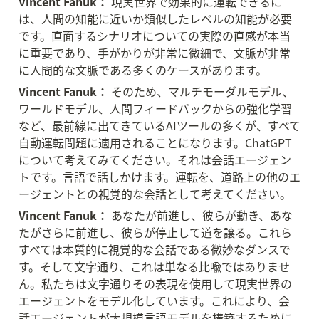
Vincent Fanuk：
 現実世界で効果的に運転できるに
は、人間の知能に近いか類似したレベルの知能が必要
です。直面するシナリオについての実際の直感が本当
に重要であり、手がかりが非常に微細で、文脈が非常
に人間的な文脈である多くのケースがあります。
Vincent Fanuk：
 そのため、マルチモーダルモデル、
ワールドモデル、人間フィードバックからの強化学習
など、最前線に出てきているAIツールの多くが、すべて
自動運転問題に適用されることになります。ChatGPT
について考えてみてください。それは会話エージェン
トです。言語で話しかけます。運転を、道路上の他のエ
ージェントとの視覚的な会話として考えてください。
Vincent Fanuk：
 あなたが前進し、彼らが動き、あな
たがさらに前進し、彼らが停止して道を譲る。これら
すべては本質的に視覚的な会話である微妙なダンスで
す。そして文字通り、これは単なる比喩ではありませ
ん。私たちは文字通りその表現を使用して現実世界の
エージェントをモデル化しています。これにより、会
話エージェントが大規模言語モデルを構築するために