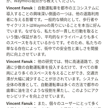
か、Waymoの視点から教えてください。
Vincent Fanuk：
 自動運転車を都市のエコシステムに
導入することの興味深い側面の一つは、他の道路利用
者に与える影響です。一般的な傾向として、歩行者や
サイクリストはWaymoの周りにいることを本当に好ん
でいます。なぜなら、私たちが一貫した行動を取ると
いう強い保証があり、平均的なドライバーよりも多く
のスペースを与えているからです。そのため、私たちの
単なる存在によって、街中での安全性と楽しさを間接
的に向上させています。
Vincent Fanuk：
 他の研究では、特に高速道路で、交
通に少数の自動運転車を投入するだけで、すべての車
両により多くのスペースを与えることができ、交通渋
滞が大幅に減少することが示されています。システム
全体の改善として、自動運転車は多くの方法で都市の
歯車に油を注ぐような役割を果たし、このようにアク
セシビリティを向上させています。
Vincent Fanuk：
 また、個々のユーザーにとって多く