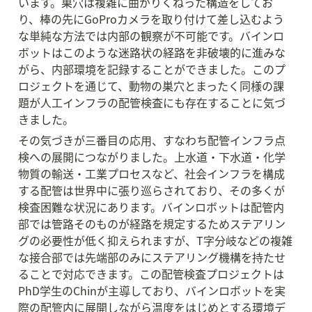
います。巣穴は複雑に曲がりくねった構造をしてお
り、棒の先にGoProカメラを取り付けて差し込むよう
な単純な方法では内部の観察が不可能です。バインロ
ボットはこのような迷路状の経路を非破壊的に進みな
がら、内部環境を記録することができました。このプ
ロジェクトを通じて、動物の巣穴とまったく同様の課
題が人工インフラの配管検査にも存在することに気づ
きました。
その気づきが三番目の応用、すなわち配管インフラ点
検への展開につながりました。上水道・下水道・化学
物質の輸送・工業プロセスなど、社会インフラを構成
する配管は世界中に張り巡らされており、その多くが
検査困難な状況にあります。バインロボットは配管内
部では管路そのものが経路を規定するためステアリン
グの必要性が低く抑えられますが、T字分岐などの複雑
な接合部では先端部のみにステアリング機構を持たせ
ることで対応できます。この配管検査プロジェクトは
PhD学生のChinが主導しており、バインロボットを実
際の配管内に展開しながら温度をはじめとする環境デ