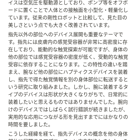
イスは空気圧を駆動源としており、ポンプ等をオフボ
ードに置くことで人体との接触面を小型化・軽量化し
ています。従来の剛性ロボットと比較して、見た目の
美しさという点でも大きく改善されています。
指先以外の部位へのデバイス展開も重要なテーマで
す。指先には皮膚内の感覚受容器が非常に高密度に存
在しており、能動的な触覚探索が可能ですが、身体の
他の部位では感覚受容器の密度が低く、受動的な触覚
受容に依存することになります。この特性の違いを踏
まえ、腕など他の部位にハプティクスデバイスを装着
し、指先で得た触覚情報を別の身体部位に転送すると
いう研究に取り組みました。しかし、腕に装着するタ
イプのデバイスは形状が大きくなりがちで、日常的に
装着したいと思えるものではありませんでした。腕向
けのデバイスではしばらく試行錯誤が続きましたが、
実用的な応用につながる形を見出すまでにはかなりの
時間を要しました。
こうした経緯を経て、指先デバイスの概念を他の身体