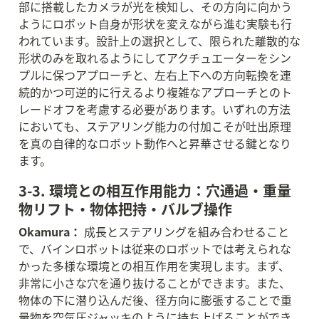
部に搭載したカメラが光を検知し、その方向に向かう
ようにロボット自身が形状を変えながら進む実験も行
われています。設計上の選択として、限られた離散的な
形状のみを取れるようにしてアクチュエーターをシン
プルに保つアプローチと、左右上下への方向転換を連
続的かつ可逆的に行えるより複雑なアプローチとのト
レードオフを考慮する必要があります。いずれの方法
においても、ステアリング能力の付加こそが吐出原理
を真の自律的なロボット動作へと昇華させる鍵となり
ます。
3-3. 環境との相互作用能力：穴通過・重量
物リフト・物体把持・バルブ操作
Okamura：
 成長とステアリングを組み合わせること
で、バインロボットは従来のロボットでは考えられな
かった多様な環境との相互作用を実現します。まず、
非常に小さな穴を通り抜けることができます。また、
物体の下に潜り込んだ後、径方向に膨張することで重
量物を空気圧ジャッキのように持ち上げることができ