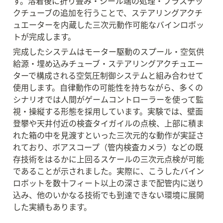
す。溶着後に折り畳み・シール端の処理・プラスチッ
クチューブの追加を行うことで、ステアリングアクチ
ュエーターを内蔵した三次元動作可能なバインロボッ
トが完成します。
完成したシステムはモーター駆動のスプール・空気供
給源・埋め込みチューブ・ステアリングアクチュエー
ターで構成される空気圧制御システムと組み合わせて
使用します。自律動作の可能性を持ちながら、多くの
シナリオでは人間がゲームコントローラーを使って監
視・操縦する形態を採用しています。実験では、壁面
登攀や天井付近の検査タイガイルの点検、上部に積ま
れた箱の中を見渡すといった三次元的な動作が実証さ
れており、ボアスコープ（管内検査カメラ）などの既
存技術をはるかに上回るスケールの三次元点検が可能
であることが示されました。実際に、こうしたバイン
ロボットを数十フィート以上の深さまで配管内に送り
込み、他のいかなる技術でも到達できない環境に展開
した実績もあります。