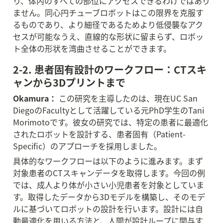
り、体内のすべての部位にアクセスできるわけではあり
ません。同心円チューブロボットはこの限界を克服す
るものであり、より細径であるためより低侵襲なアク
セスが可能なうえ、直線的な形状に留まらず、ロボッ
ト全体の形状を湾曲させることができます。
2-2. 患者固有設計のワークフロー：CTスキ
ャンから3Dプリントまで
Okamura：
 この研究を主導したのは、現在UC San 
DiegoのFacultyとして活躍している元PhD学生のTani 
Morimotoです。彼女の研究では、特定の患者に最適化
されたロボットを設計する、患者固有（Patient-
Specific）のアプローチを採用しました。
具体的なワークフローは以下のように進みます。まず
対象患者のCTスキャンデータを取得します。今回の例
では、成人より体が小さい小児患者を対象としていま
す。取得したデータから3Dモデルを構築し、そのモデ
ルに基づいてロボットの設計を行います。設計には自
動最適化を用いる方法と、人間が設計ループに関与す