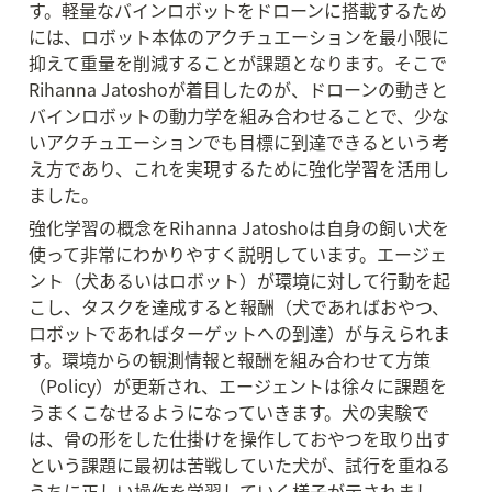
す。軽量なバインロボットをドローンに搭載するため
には、ロボット本体のアクチュエーションを最小限に
抑えて重量を削減することが課題となります。そこで
Rihanna Jatoshoが着目したのが、ドローンの動きと
バインロボットの動力学を組み合わせることで、少な
いアクチュエーションでも目標に到達できるという考
え方であり、これを実現するために強化学習を活用し
ました。
強化学習の概念をRihanna Jatoshoは自身の飼い犬を
使って非常にわかりやすく説明しています。エージェ
ント（犬あるいはロボット）が環境に対して行動を起
こし、タスクを達成すると報酬（犬であればおやつ、
ロボットであればターゲットへの到達）が与えられま
す。環境からの観測情報と報酬を組み合わせて方策
（Policy）が更新され、エージェントは徐々に課題を
うまくこなせるようになっていきます。犬の実験で
は、骨の形をした仕掛けを操作しておやつを取り出す
という課題に最初は苦戦していた犬が、試行を重ねる
うちに正しい操作を学習していく様子が示されまし