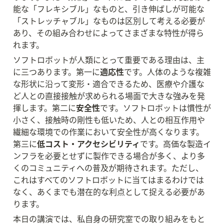
能な「フレキシブル」なものと、引き伸ばしが可能な
「ストレッチャブル」なものは区別して考える必要が
あり、その組み合わせによってさまざまな特性が得ら
れます。
ソフトロボットが人類にとって重要である理由は、主
に三つあります。第一に
適応性
です。人体のような複雑
な形状に沿って変形・適合できるため、医療や介護な
ど人との直接接触が求められる場面で大きな強みを発
揮します。第二に
安全性
です。ソフトロボットは慣性が
小さく、接触時の剛性も低いため、人との相互作用や
繊細な環境での作業において安全性が高くなります。
第三に
低コスト・アクセシビリティ
です。高価な製造イ
ンフラを必要とせずに製作できる場合が多く、より多
くのコミュニティへの普及が期待されます。ただし、
これはすべてのソフトロボットに当てはまるわけでは
なく、あくまでも潜在的な利点として捉える必要があ
ります。
本日の講演では、私自身の研究室での取り組みをもと