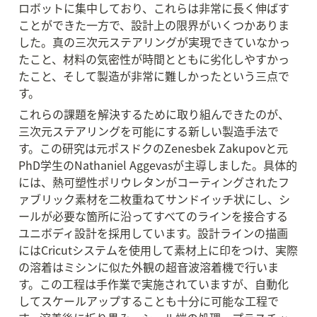
ロボットに集中しており、これらは非常に長く伸ばす
ことができた一方で、設計上の限界がいくつかありま
した。真の三次元ステアリングが実現できていなかっ
たこと、材料の気密性が時間とともに劣化しやすかっ
たこと、そして製造が非常に難しかったという三点で
す。
これらの課題を解決するために取り組んできたのが、
三次元ステアリングを可能にする新しい製造手法で
す。この研究は元ポスドクのZenesbek Zakupovと元
PhD学生のNathaniel Aggevasが主導しました。具体的
には、熱可塑性ポリウレタンがコーティングされたフ
ァブリック素材を二枚重ねてサンドイッチ状にし、シ
ールが必要な箇所に沿ってすべてのラインを接合する
ユニボディ設計を採用しています。設計ラインの描画
にはCricutシステムを使用して素材上に印をつけ、実際
の溶着はミシンに似た外観の超音波溶着機で行いま
す。この工程は手作業で実施されていますが、自動化
してスケールアップすることも十分に可能な工程で