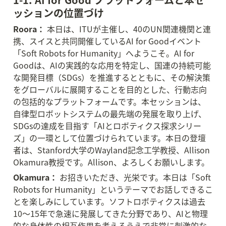
ッションの位置づけ
Roora：
 本日は、ITUが主催し、40のUN関連機関と連
携、スイスと共同開催しているAI for Goodイベント
「Soft Robots for Humanity」へようこそ。AI for 
Goodは、AIの実践的な応用を特定し、国連の持続可能
な開発目標（SDGs）を推進するとともに、その解決策
をグローバルに展開することを目的とした、行動志向
の包括的なプラットフォームです。本セッションは、
自律型ロボットシステムの最先端の発展を取り上げ、
SDGsの達成を目指す「AIとロボティクス探求シリー
ズ」の一環として位置づけられています。本日の登壇
者は、Stanford大学のWayland記念工学教授、Allison 
Okamura教授です。Allison、よろしくお願いします。
Okamura：
 お招きいただき、光栄です。本日は「Soft 
Robots for Humanity」というテーマでお話しできるこ
とを楽しみにしています。ソフトロボティクスは過去
10〜15年で急速に発展してきた分野であり、AIと物理
的な身体性の相互作用を考えるうえで非常に刺激的な