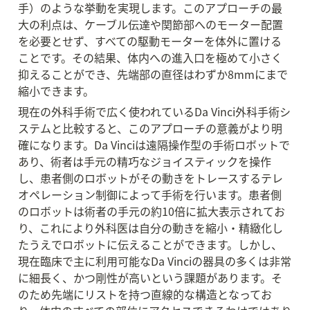
手）のような挙動を実現します。このアプローチの最
大の利点は、ケーブル伝達や関節部へのモーター配置
を必要とせず、すべての駆動モーターを体外に置ける
ことです。その結果、体内への進入口を極めて小さく
抑えることができ、先端部の直径はわずか8mmにまで
縮小できます。
現在の外科手術で広く使われているDa Vinci外科手術シ
ステムと比較すると、このアプローチの意義がより明
確になります。Da Vinciは遠隔操作型の手術ロボットで
あり、術者は手元の精巧なジョイスティックを操作
し、患者側のロボットがその動きをトレースするテレ
オペレーション制御によって手術を行います。患者側
のロボットは術者の手元の約10倍に拡大表示されてお
り、これにより外科医は自分の動きを縮小・精緻化し
たうえでロボットに伝えることができます。しかし、
現在臨床で主に利用可能なDa Vinciの器具の多くは非常
に細長く、かつ剛性が高いという課題があります。そ
のため先端にリストを持つ直線的な構造となってお