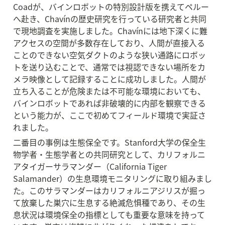
Coadが、バインロボットの特別設計版を携えてペルー
へ赴き、Chavínの歴史研究を行っている研究者と共同
で現地調査を実施しました。Chavínには地下深くに難
アクセスの空間が多数存在しており、人間が直接入る
ことのできない空気ダクトのような狭い通路にロボッ
トを送り込むことで、通常では視認できない場所をカ
メラ映像として記録することに成功しました。人間が
立ち入ることが危険または不可能な環境においても、
バインロボットであれば非破壊的に内部を観察できる
という能力が、ここで初めてフィールド環境で実証さ
れました。
二番目の事例は生態保全です。Stanford大学の保全生
物学者・生態学者との共同研究として、カリフォルニ
アタイガーサラマンダー（California Tiger 
Salamander）の生息環境モニタリングに取り組みまし
た。このサラマンダーはカリフォルニアジリスが掘っ
て放棄した巣穴に生息する絶滅危惧種であり、その生
息状況は環境保全の指標としても重要な意味を持って