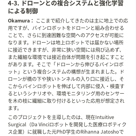
4-3. ドローンとの複合システムと強化学習
による制御
Okamura：
 ここまで紹介してきたのは主に地上での応
用ですが、バインロボットをドローンと組み合わせる
ことで、さらに到達困難な空間へのアクセスが可能に
なります。ドローンは地上ロボットでは届かない場所
に接近できますが、非常に狭い空間には飛び込めず、
また繊細な環境では接近自体が問題を引き起こすこと
があります。そこで「ドローンから伸びるバインロボ
ット」という複合システムの構想が生まれました。ド
ローンが橋の下や狭いトンネルの入り口に接近し、そ
こからバインロボットを伸ばして内部に侵入・検査す
るというシナリオや、環境モニタリング用のセンサー
を木の枝に繊細に取り付けるといった応用が想定され
ます。
このプロジェクトを主導したのは、現在Intuitive 
Surgical（Da Vinciロボットを開発した医療ロボティク
ス企業）に就職した元PhD学生のRihanna Jatoshoで