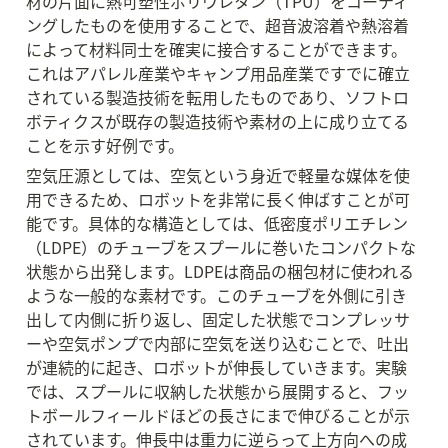
材の片面に熱可塑性ポリウレタン（TPU）をコーティ
ングしたものを使用することで、超音波溶着や熱溶着
によって材料同士を確実に接合することができます。
これはアパレル産業やキャンプ用品産業ですでに確立
されている製造技術を転用したものであり、ソフトロ
ボティクスが既存の製造技術や素材の上に成り立てる
ことを示す好例です。
空気圧源としては、空気という身近で軽量な媒体を使
用できるため、ロボットを非常に長く伸ばすことが可
能です。具体的な構造としては、低密度ポリエチレン
（LDPE）のチューブをスプールに巻いたコンパクトな
状態から出発します。LDPEは商品の梱包材に使われる
ような一般的な素材です。このチューブを外側に引き
出して内側に折り返し、固定した状態でコンプレッサ
ーや空気ポンプで内部に空気を送り込むことで、吐出
が連続的に起き、ロボットが伸長していきます。実験
では、スプールに収納した状態から展開すると、フッ
トボールフィールドほどの長さにまで伸びることが示
されています。伸長中は重力に逆らって上方向への成