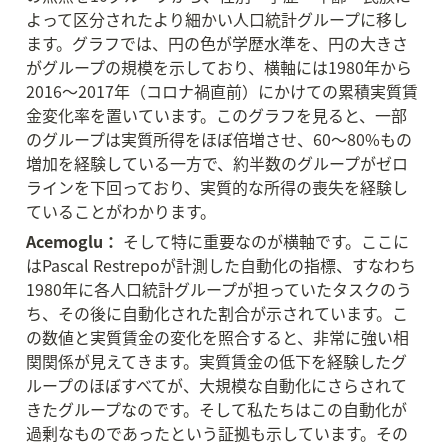
よって区分されたより細かい人口統計グループに移し
ます。グラフでは、円の色が学歴水準を、円の大きさ
がグループの規模を示しており、横軸には1980年から
2016〜2017年（コロナ禍直前）にかけての累積実質賃
金変化率を置いています。このグラフを見ると、一部
のグループは実質所得をほぼ倍増させ、60〜80%もの
増加を経験している一方で、約半数のグループがゼロ
ラインを下回っており、実質的な所得の喪失を経験し
ていることがわかります。
Acemoglu：
 そして特に重要なのが横軸です。ここに
はPascal Restrepoが計測した自動化の指標、すなわち
1980年に各人口統計グループが担っていたタスクのう
ち、その後に自動化された割合が示されています。こ
の数値と実質賃金の変化を照合すると、非常に強い相
関関係が見えてきます。実質賃金の低下を経験したグ
ループのほぼすべてが、大規模な自動化にさらされて
きたグループなのです。そして私たちはこの自動化が
過剰なものであったという証拠も示しています。その