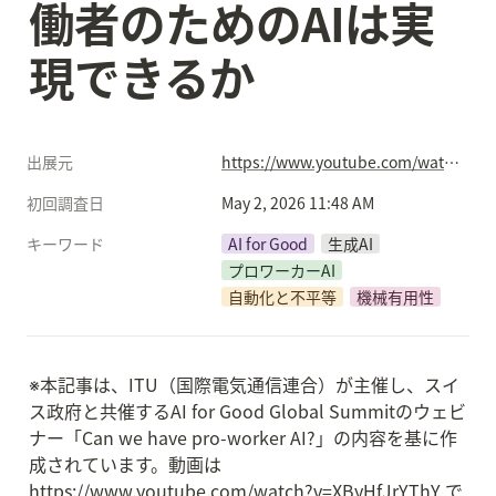
働者のためのAIは実
現できるか
出展元
https://www.youtube.com/watch?v=XByHfJrYThY
初回調査日
May 2, 2026 11:48 AM
キーワード
AI for Good
生成AI
プロワーカーAI
自動化と不平等
機械有用性
※本記事は、ITU（国際電気通信連合）が主催し、スイ
ス政府と共催するAI for Good Global Summitのウェビ
ナー「Can we have pro-worker AI?」の内容を基に作
成されています。動画は
https://www.youtube.com/watch?v=XByHfJrYThY で