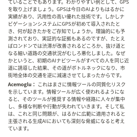
ていることでもあります。わかりやすい例として、GPS
を取り上げましょう。GPSは今日のAIよりもはるかに
実績があり、汎用性の高い優れた技術です。しかしナ
ビゲーションシステムにGPSが初めて導入されたと
き、何が起きたかをご存知でしょうか。理論的にも予
測されており、実証的な証拠もあるのですが、たとえ
ばロンドンでは渋滞が改善されるどころか、抜け道と
なる細い道路の交通状況がむしろ悪化しました。なぜ
かというと、初期のAIナビツールがすべての人を同じ近
道に誘導した結果、その道がボトルネックになり、市
街地全体の交通を逆に減速させてしまったからです。
Acemoglu：
 これはまさに情報ツールの同質化リスク
を示しています。情報ツールが広く使われるようにな
ると、そのツールが推奨する情報や経路に人々が集中
し、多様な判断や行動が失われていきます。そして私
は、これと同じ問題が、はるかに広範に適用されると
主張される生成AIにおいても深刻な脅威になると考え
ています。