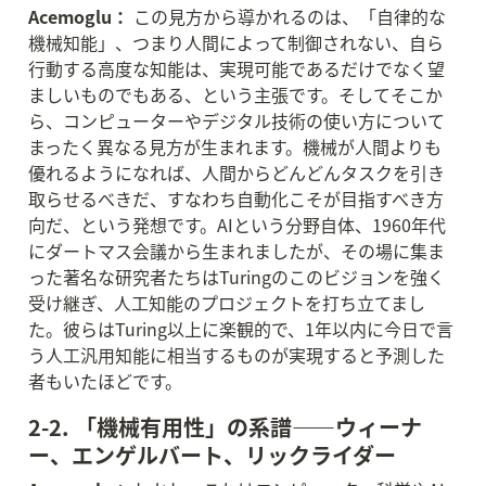
Acemoglu：
 この見方から導かれるのは、「自律的な
機械知能」、つまり人間によって制御されない、自ら
行動する高度な知能は、実現可能であるだけでなく望
ましいものでもある、という主張です。そしてそこか
ら、コンピューターやデジタル技術の使い方について
まったく異なる見方が生まれます。機械が人間よりも
優れるようになれば、人間からどんどんタスクを引き
取らせるべきだ、すなわち自動化こそが目指すべき方
向だ、という発想です。AIという分野自体、1960年代
にダートマス会議から生まれましたが、その場に集ま
った著名な研究者たちはTuringのこのビジョンを強く
受け継ぎ、人工知能のプロジェクトを打ち立てまし
た。彼らはTuring以上に楽観的で、1年以内に今日で言
う人工汎用知能に相当するものが実現すると予測した
者もいたほどです。
2-2. 「機械有用性」の系譜——ウィーナ
ー、エンゲルバート、リックライダー