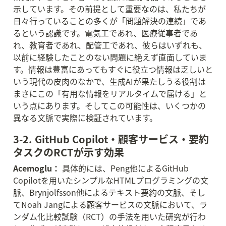
示しています。その前提として重要なのは、私たちが
日々行っていることの多くが「問題解決の連続」であ
るという認識です。電気工であれ、医療従事者であ
れ、教育者であれ、配管工であれ、彼らはいずれも、
以前に経験したことのない問題に絶えず直面していま
す。情報は豊富にあってもすぐに役立つ情報は乏しいと
いう現代の皮肉のなかで、生成AIが果たしうる役割は
まさにこの「有用な情報をリアルタイムで届ける」と
いう点にあります。そしてこの可能性は、いくつかの
異なる文脈で実際に検証されています。
3-2. GitHub Copilot・顧客サービス・要約
タスクのRCTが示す効果
Acemoglu：
 具体的には、Peng他によるGitHub 
Copilotを用いたシンプルなHTMLプログラミングの文
脈、Brynjolfsson他によるテキスト要約の文脈、そし
てNoah Jangによる顧客サービスの文脈において、ラ
ンダム化比較試験（RCT）の手法を用いた研究が行わ