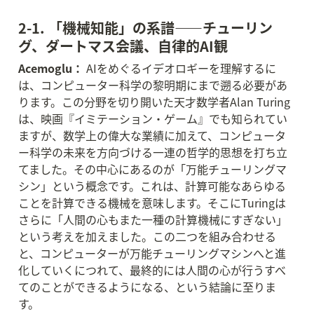
2-1. 「機械知能」の系譜——チューリン
グ、ダートマス会議、自律的AI観
Acemoglu：
 AIをめぐるイデオロギーを理解するに
は、コンピューター科学の黎明期にまで遡る必要があ
ります。この分野を切り開いた天才数学者Alan Turing
は、映画『イミテーション・ゲーム』でも知られてい
ますが、数学上の偉大な業績に加えて、コンピュータ
ー科学の未来を方向づける一連の哲学的思想を打ち立
てました。その中心にあるのが「万能チューリングマ
シン」という概念です。これは、計算可能なあらゆる
ことを計算できる機械を意味します。そこにTuringは
さらに「人間の心もまた一種の計算機械にすぎない」
という考えを加えました。この二つを組み合わせる
と、コンピューターが万能チューリングマシンへと進
化していくにつれて、最終的には人間の心が行うすべ
てのことができるようになる、という結論に至りま
す。