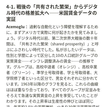
4-1. 戦後の「共有された繁栄」からデジタ
ル時代の格差拡大へ——米国賃金データの
実証
Acemoglu：
 過剰な自動化という障壁を理解するため
に、まずアメリカで実際に何が起きたかを見てみまし
ょう。デジタル時代以前、第二次世界大戦後の数十年
間は、「共有された繁栄（shared prosperity）」と呼
ぶにふさわしい時代でした。私が示したいデータは、
性別と学歴によって区分した10の人口統計グループの
実質賃金——インフレ調整済みの賃金——の推移で
す。グループは、高校中退者（オレンジ）、高校卒業
者（グリーン）、準学士号取得者、学士号取得者、大
学院修了者といった区分で、男女それぞれに分かれて
います。1963年以降のグラフを見ると、これらの曲線
はほぼ重なり合っており、すべてのグループが足並みを
そろえて急速な実質賃金の上昇を享受していたことが
わかります。その上昇率は生産性の伸びとほぼ同じ
で、年率約2.5%の実質増加、つまり30年で実質所得が