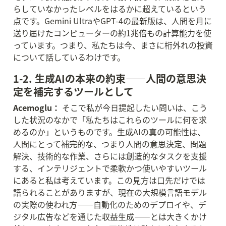
らしていなかったレベルをはるかに超えているという
点です。Gemini UltraやGPT-4の最新版は、人間を月に
送り届けたコンピューターの約1兆倍もの計算能力を使
っています。つまり、私たちは今、まさに桁外れの投資
について話しているわけです。
1-2. 生成AIの本来の約束——人間の意思決
定を補完するツールとして
Acemoglu：
 そこで私が今日提起したい問いは、こう
した状況のなかで「私たちはこれらのツールに何を求
めるのか」というものです。生成AIの真の可能性は、
人間にとって補完的な、つまり人間の意思決定、問題
解決、技術的な作業、さらには創造的なタスクを支援
する、インテリジェントで柔軟かつ使いやすいツール
にあると私は考えています。この見方は口先だけでは
語られることがありますが、現在の大規模言語モデル
の実際の使われ方——自動化のためのデプロイや、デ
ジタル広告などを通じた収益生成——とは大きくかけ