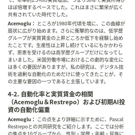
ほぼ倍増するペースでした。これはまさに繁栄が広く
共有されていた時代でした。
Acemoglu：
 ところが1980年代頃を境に、この曲線が
扇状に広がり始めます。さらに衝撃的なのは、低学歴
グループが実質賃金の上昇どころか低下を経験し始め
たことです。生産性は上昇し続けているにもかかわら
ず、恩恵を受けるのは高学歴グループだけになってし
まいました。米国労働市場におけるこの劇的な変化に
は多くの要因がありますが、私の研究は、デジタル技
術を過剰な自動化のためだけに使ってきたことが、そ
の主要な要因の一つであると主張しています。
4-2. 自動化率と実質賃金の相関
（Acemoglu＆Restrepo）および初期AI投
資の自動化偏重
Acemoglu：
 この点をより詳細に示すために、Pascal 
Restrepoとの共同研究をご紹介します。ここでは分析
の焦点を10グループから、性別・学歴・年齢・民族に