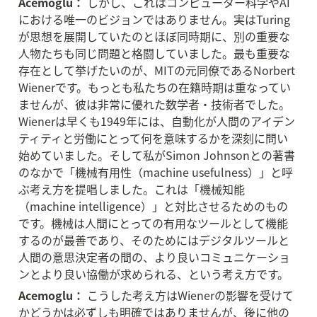
Acemoglu：
 しかし、これはコンピューター科学やAI
における唯一のビジョンではありません。実はTuring
が思想を展開していたのとほぼ同時期に、別の重要な
人物たちも同じ問題と格闘していました。最も重要な
存在として挙げたいのが、MITの元同僚であるNorbert 
Wienerです。もっとも私たちの在籍時期は重なってい
ませんが、彼は非常に優れた数学者・技術者でした。
Wienerは早くも1949年には、自動化が人間のアイデン
ティティと労働にとって何を意味するかを深刻に問い
始めていました。そして私がSimon Johnsonとの著書
のなかで「機械有用性（machine usefulness）」と呼
ぶ考え方を提唱しました。これは「機械知能
（machine intelligence）」と対比させるためのもの
です。機械は人間にとっての有用なツールとして機能
するのが最善であり、そのためにはデジタルツールと
人間の意思決定者の間の、より良いコミュニケーショ
ンとより良い協働が求められる、という考え方です。
Acemoglu：
 こうした考え方はWienerの影響を受けて
かどうかは必ずしも明確ではありませんが、後に他の