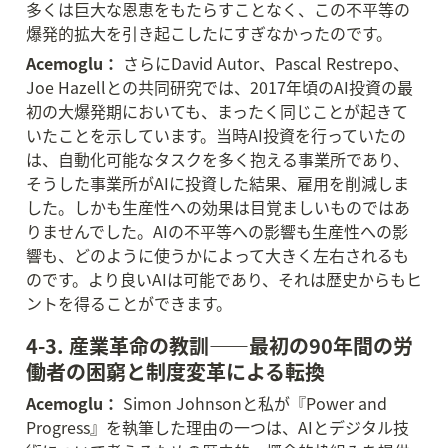
多くは巨大な恩恵をもたらすことなく、この不平等の
爆発的拡大を引き起こしたにすぎなかったのです。
Acemoglu：
 さらにDavid Autor、Pascal Restrepo、
Joe Hazellとの共同研究では、2017年頃のAI投資の最
初の大爆発期においても、まったく同じことが起きて
いたことを示しています。当時AI投資を行っていたの
は、自動化可能なタスクを多く抱える事業所であり、
そうした事業所がAIに投資した結果、雇用を削減しま
した。しかも生産性への効果は目覚ましいものではあ
りませんでした。AIの不平等への影響も生産性への影
響も、どのように使うかによって大きく左右されるも
のです。より良いAIは可能であり、それは歴史からもヒ
ントを得ることができます。
4-3. 産業革命の教訓——最初の90年間の労
働者の困窮と制度変革による転換
Acemoglu：
 Simon Johnsonと私が『Power and 
Progress』を執筆した理由の一つは、AIとデジタル技