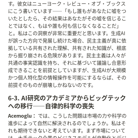
す。彼女はニューヨーク・レビュー・オブ・ブックス
にこう書いています——「もし誰もがあなたに嘘をつ
いたとしたら、その結果はあなたがその嘘を信じるこ
とではなく、もはや誰も何も信じなくなることだ」
と。私はこの洞察が非常に重要だと思います。生成AI
が誤った方向で発展し続けた場合、民主主義が真に依
拠している共有された理解、共有された知識が、根底
から掘り崩される危険があります。民主主義は人々が
共通の事実認識を持ち、それに基づいて議論し合意形
成できることを前提としていますが、生成AIが大規模
かつ個人特化型の情報操作を可能にするならば、その
前提そのものが崩壊しかねないのです。
6-3. AI研究のアカデミアからビッグテック
への移行——自律的科学の喪失
Acemoglu：
 では、こうした問題は市場の力や科学の
進歩によって自然に解決されるのでしょうか。私はそ
れも期待できないと考えています。まず市場について
は、大手テック企業のビジネスモデルが自動化とデジ