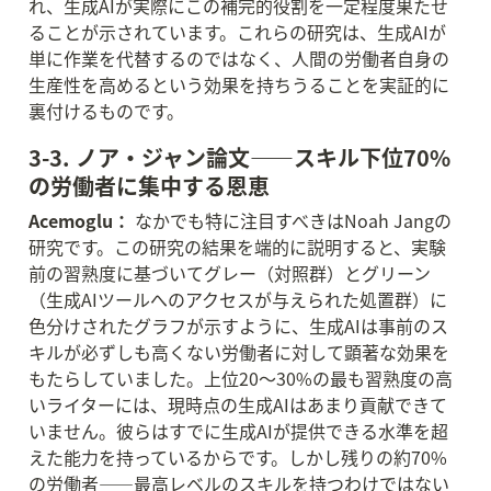
れ、生成AIが実際にこの補完的役割を一定程度果たせ
ることが示されています。これらの研究は、生成AIが
単に作業を代替するのではなく、人間の労働者自身の
生産性を高めるという効果を持ちうることを実証的に
裏付けるものです。
3-3. ノア・ジャン論文——スキル下位70%
の労働者に集中する恩恵
Acemoglu：
 なかでも特に注目すべきはNoah Jangの
研究です。この研究の結果を端的に説明すると、実験
前の習熟度に基づいてグレー（対照群）とグリーン
（生成AIツールへのアクセスが与えられた処置群）に
色分けされたグラフが示すように、生成AIは事前のス
キルが必ずしも高くない労働者に対して顕著な効果を
もたらしていました。上位20〜30%の最も習熟度の高
いライターには、現時点の生成AIはあまり貢献できて
いません。彼らはすでに生成AIが提供できる水準を超
えた能力を持っているからです。しかし残りの約70%
の労働者——最高レベルのスキルを持つわけではない