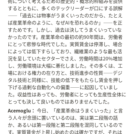
術について考えるための歴史的・概念的枠組みを提供
するとともに、多くのテックリーダーが口にする誤解
——「過去には物事がうまくいったのだから、たとえ
ば産業革命のように、なぜAIを恐れるのか」——を正
すためです。しかし、過去は決してうまくいっていな
かったのです。産業革命の最初の約90年間は、労働者
にとって悲惨な時代でした。実質賃金は停滞し、場合
によっては低下すらしており、繊維業のような最も活
況を呈していたセクターでさえ、労働時間は20%増加
し、労働環境は大幅に悪化しました。その多くは、工
場における権力の在り方と、技術進歩の性質——デジ
タル技術と同様に、技能の低下をもたらし賃金を押し
下げる過剰な自動化への偏重——に起因していまし
た。収益性はあっても、労働者にとっても生産性全体に
とっても決して良いものではありませんでした。
Acemoglu：
 今日、「産業革命はうまくいった」と言
う人々が念頭に置いているのは、実は第二段階の話
か、あるいは第一段階と第二段階を混同しているので
す。実質賃金が上昇し始めたのは確かですが、それは