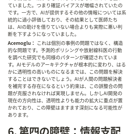
ていました。つまり確証バイアスが増幅されていたの
です。一方で、AIが提供するその他の情報については系
統的に過小評価しており、その結果として医師たち
は、AIの助けを借りていない場合よりも実際に悪い判
断を下すようになっていました。
Acemoglu：
 これは個別の事例の問題ではなく、構造
的な問題です。予測的ポリシングや放射線科医の行動
を調べた研究でも同様のパターンが確認されていま
す。AIモデルのアーキテクチャが根本的に変わり、はる
かに透明性の高いものになるまでは、この問題を解決
することはできないでしょう。AIが人間の問題解決者
を補完する存在になるという約束は、この誤整合の問
題が克服されなければ実現しません。しかしAI開発の
現在の方向性は、透明性よりも能力の拡大に重点が置
かれており、この障壁はますます深刻になる可能性が
あります。
6. 第四の障壁：情報支配