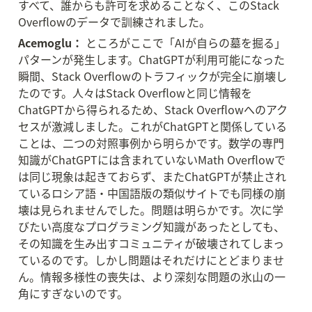
すべて、誰からも許可を求めることなく、このStack 
Overflowのデータで訓練されました。
Acemoglu：
 ところがここで「AIが自らの墓を掘る」
パターンが発生します。ChatGPTが利用可能になった
瞬間、Stack Overflowのトラフィックが完全に崩壊し
たのです。人々はStack Overflowと同じ情報を
ChatGPTから得られるため、Stack Overflowへのアク
セスが激減しました。これがChatGPTと関係している
ことは、二つの対照事例から明らかです。数学の専門
知識がChatGPTには含まれていないMath Overflowで
は同じ現象は起きておらず、またChatGPTが禁止され
ているロシア語・中国語版の類似サイトでも同様の崩
壊は見られませんでした。問題は明らかです。次に学
びたい高度なプログラミング知識があったとしても、
その知識を生み出すコミュニティが破壊されてしまっ
ているのです。しかし問題はそれだけにとどまりませ
ん。情報多様性の喪失は、より深刻な問題の氷山の一
角にすぎないのです。