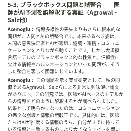
5-3. ブラックボックス問題と誤整合——医
師がAI予測を誤解釈する実証（Agrawal・
Salz他）
Acemoglu：
 情報多様性の喪失よりもさらに根本的な
問題が、人間とAIの誤整合です。本来あるべき姿は、
人間の意思決定者とAIが適切に協調・連携・コミュニ
ケーションをとりながら動くことです。しかし大規模
言語モデルのブラックボックス的な性質と、信頼性に
欠ける情報やハルシネーションといった問題が、そう
した整合を著しく困難にしています。
Acemoglu：
 この問題を示す実証研究として、私の同
僚であるAgrawal、Salzらによる非常に興味深い論文
があります。この研究では、医師がAIベースのモデルか
らの情報をどのように解釈するかが調べられました。
結果として明らかになったのは、コミュニケーション
の完全な崩壊と情報の誤較正です。具体的には、医師
たちはAIが推奨する情報のうち、自分がすでに持って
いる情報と一致するものにより大きなウェイトを置い