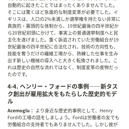
自動的に起きたことではまったくありませんでした。
そこには驚くほど急進的な制度変革が必要でした。イ
ギリスは、人口の2%未満しか選挙権を持たない非常に
貴族的・寡頭的な体制から、19世紀最後の四半世紀か
ら20世紀初頭にかけて、事実上の普通選挙制度へと民
主化を遂げました。重く訴追されていた労働組合が19
世紀最後の四半世紀に合法化され、技術の方向性も、
技能を奪うだけの繊維工場から、熟練した仕事を生み
出す新しい機械の導入へと大きく転換されました。こ
れは歴史の自然な流れではなく、制度変革の産物だっ
たのです。
4-4. ヘンリー・フォードの事例——新タス
ク創出が雇用拡大をもたらした歴史的モデ
ル
Acemoglu：
 より身近な歴史的事例として、Henry 
Fordの工場の話をしましょう。Fordは労働者の友でも
労働組合の支持者でもありませんでした。しかし彼が