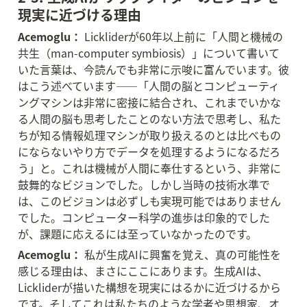
現実に近づける理由
Acemoglu：
 Lickliderが60年以上前に「人間と機械の
共生（man-computer symbiosis）」について書いて
いた言葉は、今読んでも非常に示唆に富んでいます。彼
はこう述べています——「人間の脳とコンピューティ
ングマシンは非常に密接に結合され、これまでいかな
る人間の脳も思考したことのない方法で思考し、私た
ちが知る情報処理マシンが取り扱えるのとは比べもの
にならないやり方でデータを処理するようになるだろ
う」と。これは機械が人間に奉仕するという、非常に
鼓舞的なビジョンでした。しかし当時の技術水準で
は、このビジョンは必ずしも実現可能ではありません
でした。コンピューター科学の進歩は印象的でした
が、課題に応えるには至っていなかったのです。
Acemoglu：
 私が生成AIに興奮を覚え、真の可能性を
感じる理由は、まさにここにあります。生成AIは、
Lickliderが描いた構想を現実にはるかに近づけるから
です。そしてこれは私たちのような学者や思想家、オ