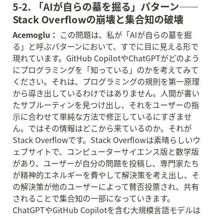
5-2. 「AIが自らの墓を掘る」パターン——
Stack Overflowの崩壊と集合知の破壊
Acemoglu：
 この問題は、私が「AIが自らの墓を掘
る」と呼ぶパターンにおいて、すでに目に見える形で
現れています。GitHub CopilotやChatGPTがどのよう
にプログラミングを「知っている」のかを考えてみて
ください。それは、プログラミングの規則を第一原理
から導き出しているわけではありません。人間が書い
たサブルーティンを見つけ出し、それをユーザーの指
示に合わせて単純な方法で修正しているにすぎませ
ん。ではその情報はどこから来ているのか。それが
Stack Overflowです。Stack Overflowは素晴らしいウ
ェブサイトで、コンピューターサイエンス版と数学版
があり、ユーザーが自分の問題を投稿し、専門家たち
が精神的エネルギーを費やして解決策を考え出し、そ
の解決策が他のユーザーによって賛否投票され、共有
されることで集合知の一部になっていきます。
ChatGPTやGitHub Copilotを含む大規模言語モデルは