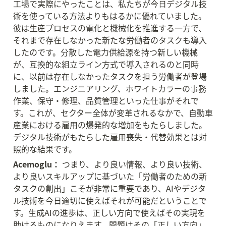
工場で実際にやったことは、私たちが今日デジタル技
術を使っている方法よりもはるかに優れていました。
彼は生産プロセスの電化と機械化を推進する一方で、
それまで存在しなかった新たな労働者のタスクも導入
したのです。分散した電力供給源を持つ新しい機械
が、互換的な組立ライン方式で導入されるのと同時
に、以前は存在しなかったタスクを担う労働者が登場
しました。エンジニアリング、ホワイトカラーの事務
作業、保守・修理、品質管理といった仕事がそれで
す。これが、セクター全体が変革されるなかで、自動車
産業における雇用の爆発的な増加をもたらしました。
デジタル技術がもたらした雇用喪失・代替効果とは対
照的な結果です。
Acemoglu：
 つまり、より良い情報、より良い技術、
より良いスキルアップに基づいた「労働者のための新
タスクの創出」こそが非常に重要であり、AIやデジタ
ル技術を今日適切に使えばそれが可能だということで
す。生成AIの進歩は、正しい方向で使えばその実現を
助けるものになりえます。問題はその「正しい方向」