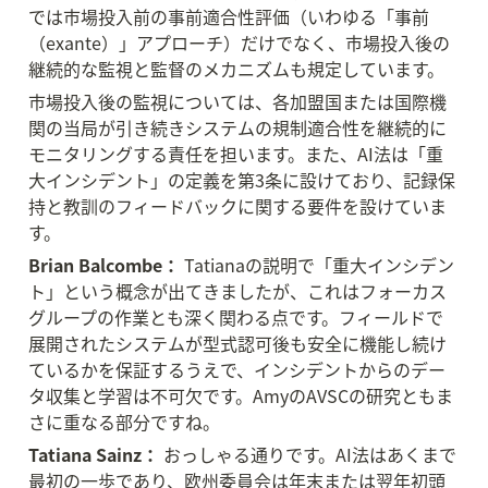
では市場投入前の事前適合性評価（いわゆる「事前
（exante）」アプローチ）だけでなく、市場投入後の
継続的な監視と監督のメカニズムも規定しています。
市場投入後の監視については、各加盟国または国際機
関の当局が引き続きシステムの規制適合性を継続的に
モニタリングする責任を担います。また、AI法は「重
大インシデント」の定義を第3条に設けており、記録保
持と教訓のフィードバックに関する要件を設けていま
す。
Brian Balcombe：
 Tatianaの説明で「重大インシデン
ト」という概念が出てきましたが、これはフォーカス
グループの作業とも深く関わる点です。フィールドで
展開されたシステムが型式認可後も安全に機能し続け
ているかを保証するうえで、インシデントからのデー
タ収集と学習は不可欠です。AmyのAVSCの研究ともま
さに重なる部分ですね。
Tatiana Sainz：
 おっしゃる通りです。AI法はあくまで
最初の一歩であり、欧州委員会は年末または翌年初頭