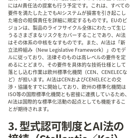
にはAI責任法の提案も行う予定です。これは、すべての
要件を満たした上でもAIシステムが損害を引き起こし
た場合の賠償責任を詳細に規定するものです。EUのビ
ジョンは、製品のライフサイクル全体にわたって生じ
うるさまざまなリスクをカバーすることであり、AI法
はその体系の中核をなすものです。また、AI法は「新
立法枠組み（New Legislative Framework）」のモデ
ルに従っており、法律そのものは高レベルの要件を定
めるにとどまり、その要件を具体的な技術仕様として
落とし込む作業は欧州標準化機関（CEN、CENELECな
ど）が担います。AI法はCENおよびCENELECとの交
渉・協議をすでに開始しており、欧州の標準化機関は
ISO等の国際標準化機関とも密接に連携しているため、
AI法は国際的な標準化活動の起点としても機能するこ
とが期待されます。
3. 型式認可制度とAI法の