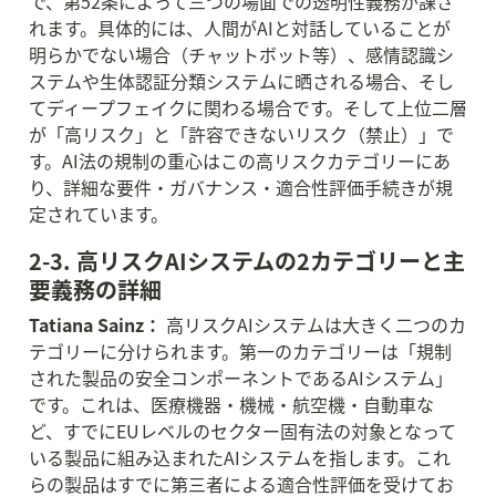
で、第52条によって三つの場面での透明性義務が課さ
れます。具体的には、人間がAIと対話していることが
明らかでない場合（チャットボット等）、感情認識シ
ステムや生体認証分類システムに晒される場合、そし
てディープフェイクに関わる場合です。そして上位二層
が「高リスク」と「許容できないリスク（禁止）」で
す。AI法の規制の重心はこの高リスクカテゴリーにあ
り、詳細な要件・ガバナンス・適合性評価手続きが規
定されています。
2-3. 高リスクAIシステムの2カテゴリーと主
要義務の詳細
Tatiana Sainz：
 高リスクAIシステムは大きく二つのカ
テゴリーに分けられます。第一のカテゴリーは「規制
された製品の安全コンポーネントであるAIシステム」
です。これは、医療機器・機械・航空機・自動車な
ど、すでにEUレベルのセクター固有法の対象となって
いる製品に組み込まれたAIシステムを指します。これ
らの製品はすでに第三者による適合性評価を受けてお