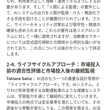
られ、利用者が正しく理解・運用できるようにする必
要があります。そして「人間による監督」の要件とし
て、AIシステムの出力を人間が監視・介入・無効化で
きる手段を設けることが義務付けられています。さら
に、サイバーセキュリティ対策および堅牢性・精度の
確保も求められます。これらの要件は高リスクAIシス
テムに対して一律に適用されますが、自動車セクター
については型式認可規制との関係から特別な扱いがな
されており、この点については後のセクションで詳述
します。
2-4. ライフサイクルアプローチ：市場投入
前の適合性評価と市場投入後の継続監視
Tatiana Sainz：
 AI法のもう一つの重要な設計思想が
「ライフサイクルアプローチ」です。AIシステム、と
りわけ将来登場する自動運転車のような複雑なシステ
ムは、学習能力を通じて継続的に変化していきます。
市場投入の時点では安全基準を満たしていても、その
直後から挙動が変化しうる。この現実を踏まえ、AI法