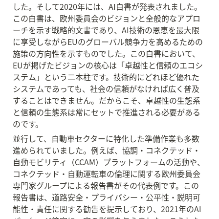
した。そして2020年には、AI白書が発表されました。
この白書は、欧州委員会のビジョンと全般的なアプロ
ーチを示す戦略的文書であり、AI技術の恩恵を最大限
に享受しながらEUのグローバル競争力を高めるための
施策の方向性を示すものでした。この白書において、
EUが掲げたビジョンの核心は「卓越性と信頼のエコシ
ステム」という二本柱です。技術的にどれほど優れた
システムであっても、社会の信頼がなければ広く普及
することはできません。だからこそ、卓越性の生態系
と信頼の生態系は常にセットで推進される必要がある
のです。
並行して、自動車セクターに特化した準備作業も多数
進められていました。例えば、協調・コネクテッド・
自動モビリティ（CCAM）プラットフォームの活動や、
コネクテッド・自動運転車の倫理に関する欧州委員会
専門家グループによる報告書がその代表例です。この
報告書は、道路安全・プライバシー・公平性・説明可
能性・責任に関する勧告を提示しており、2021年のAI