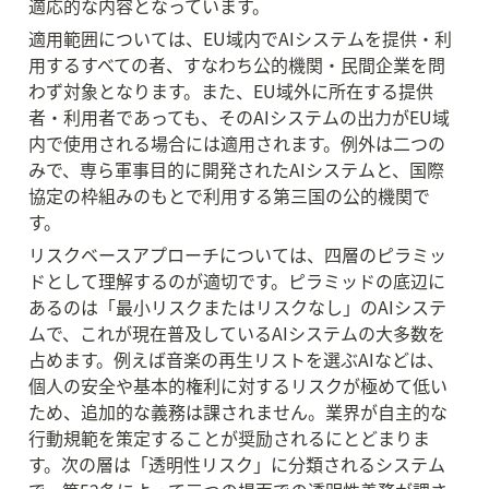
適応的な内容となっています。
適用範囲については、EU域内でAIシステムを提供・利
用するすべての者、すなわち公的機関・民間企業を問
わず対象となります。また、EU域外に所在する提供
者・利用者であっても、そのAIシステムの出力がEU域
内で使用される場合には適用されます。例外は二つの
みで、専ら軍事目的に開発されたAIシステムと、国際
協定の枠組みのもとで利用する第三国の公的機関で
す。
リスクベースアプローチについては、四層のピラミッ
ドとして理解するのが適切です。ピラミッドの底辺に
あるのは「最小リスクまたはリスクなし」のAIシステ
ムで、これが現在普及しているAIシステムの大多数を
占めます。例えば音楽の再生リストを選ぶAIなどは、
個人の安全や基本的権利に対するリスクが極めて低い
ため、追加的な義務は課されません。業界が自主的な
行動規範を策定することが奨励されるにとどまりま
す。次の層は「透明性リスク」に分類されるシステム