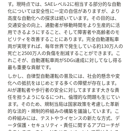
す。現時点では、SAEレベル2に相当する部分的な自動
化については安全性に一定の自信がありますが、より
高度な自動化への探求は続いています。その目的は、
交通安全の向上、通勤者が移動時間をより生産的に活
用できるようにすること、そして障害者や高齢者のモ
ビリティを改善することにあります。完全自動運転車
両が実現すれば、毎年世界で発生している約130万人の
死亡と2500万人の負傷を削減することができます。こ
れこそが、自動運転車両がSDGs達成に対してなし得る
最も重要な貢献です。
しかし、自律型自動運転の普及には、社会的懸念や変
化への抵抗をはじめとする多くの障壁が存在します。
AIが運転者や歩行者の安全に対してますます大きな責
任を担うようになるにつれ、倫理的な問題も生じてい
ます。そのため、規制当局は国家政策を考慮した革新
的な法的・規制的枠組みの構築を議論しています。こ
の枠組みには、テストやライセンスの新たな方式、デ
ータ保護・セキュリティ・責任に関するアプローチが