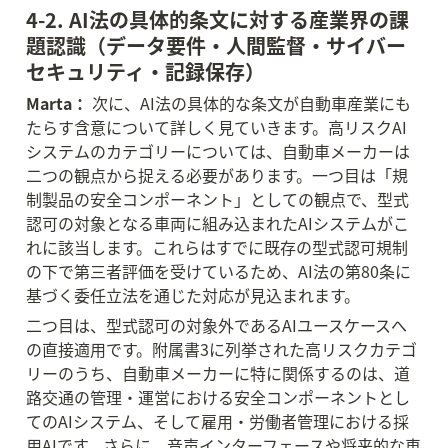
4-2. AI法の具体的条文に対する産業界の課
題認識（データ要件・人間監督・サイバー
セキュリティ・記録保存）
Marta：
 次に、AI法の具体的な条文が自動車産業にも
たらす含意について詳しく見ていきます。高リスクAI
システムのカテゴリーについては、自動車メーカーは
二つの観点から捉える必要があります。一つ目は「規
制製品の安全コンポーネント」としての観点で、型式
認可の対象となる車両に組み込まれたAIシステムがこ
れに該当します。これらはすでに既存の型式認可規制
の下で第三者評価を受けているため、AI法の第80条に
基づく委任立法を通じた対応が見込まれます。
二つ目は、型式認可の対象外であるAIユースケースへ
の直接適用です。附属書3に列挙された高リスクカテゴ
リーのうち、自動車メーカーに特に関係するのは、道
路交通の管理・運営における安全コンポーネントとし
てのAIシステム、そして雇用・労働者管理における採
用AIです。さらに、音声インターフェースや将来的な車