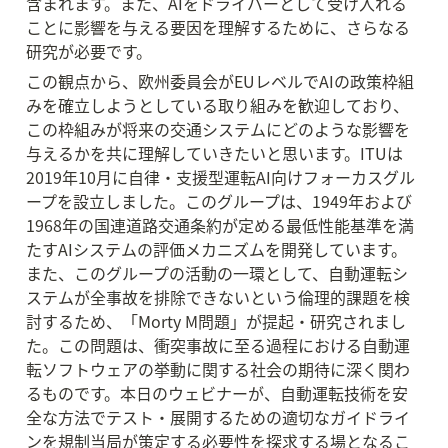
含まれます。また、AIをドライバーとして受け入れる
ことに影響を与える要因を理解するために、さらなる
研究が必要です。
この観点から、欧州委員会がEUレベルでAIの政策枠組
みを確立しようとしている取り組みを歓迎しており、
この枠組みが将来の交通システムにどのような影響を
与えるかを共に理解していきたいと思います。ITUは
2019年10月に自律・支援型運転AI向けフォーカスグル
ープを設立しました。このグループは、1949年および
1968年の国連道路交通条約が定める最低性能基準を満
たすAIシステムの評価メカニズムを開発しています。
また、このグループの活動の一環として、自動運転シ
ステムが全事故を排除できないという倫理的課題を検
討するため、「Morty M問題」が提起・研究されまし
た。この問題は、衝突事故に至る過程における自動運
転ソフトウェアの挙動に関する社会の期待に深く関わ
るものです。本日のウェビナーが、自動運転技術を安
全な方法でテスト・展開するための適切なガイドライ
ンを規制当局が策定する必要性を探求する場となるこ