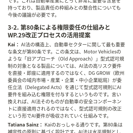
です。これは自動車産業にとって非常に重要な含意を
持っており、製品責任の枠組みとの整合性についても
今後の議論が必要です。
3-2. 第80条による権限委任の仕組みと
WP.29改正プロセスの活用提案
Kai：
 AI法の構造上、自動車セクターに関して最も重要
な条文が第80条です。この条文は、Motor Vehiclesの
ような「旧アプローチ（Old Approach）」型式認可規
制の対象となる製品については、AI法の高リスク要件
を直接・即座に適用するのではなく、DG GROW（欧州
委員会の域内市場・産業・企業・中小企業総局）が委
任立法（Delegated Acts）を通じて型式認可規則にAI
要件を組み込む権限を付与するというものです。言い
換えれば、AI法そのものが自動車の安全コンポーネン
トに直接適用されるのではなく、型式認可規則の改正
という形でAI要件が吸収されていく仕組みです。
Tatiana Sainz：
 Kaiのおっしゃる通りです。第80条は
補完性の原則に基づく設計です。AI法は水平規制とし