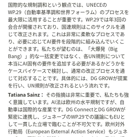
国際的な規制調和という観点では、UNECEの
WP.29（自動車基準調和世界フォーラム）のプロセスを
最大限に活用することが重要です。WP.29では年3回の
会合が開催されており、国連規則はこのサイクルを通
じて改正されます。これは非常に柔軟なプロセスであ
り、必要に応じてAI要件を段階的に組み込んでいくこ
とができます。私たちが望むのは、「大爆発（Big 
Bang）」的な一括変更ではなく、各UN規則について
本当にAI固有の要件を追加する必要があるかどうかを
ケースバイケースで検討し、通常の改正プロセスを通
じて対応することです。具体的には、DG GROWが提案
を行い、UN規則が改正されるという流れです。
Tatiana Sainz：
 その指摘は非常に重要で、私たちも強
く意識しています。AI法は欧州の水平規制ですが、自
動車は国際的な産業です。DG ConnectとDG GROWが
緊密に連携し、ジュネーブのWP.29での議論にもEUと
して一貫した立場で臨むことが不可欠です。欧州対外
行動局（European External Action Service）もジュネ