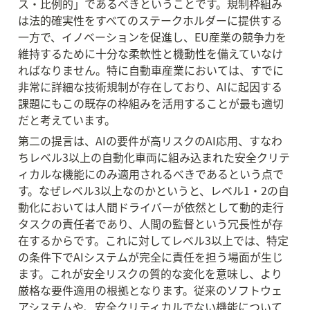
ス・比例的」であるべきということです。規制枠組み
は法的確実性をすべてのステークホルダーに提供する
一方で、イノベーションを促進し、EU産業の競争力を
維持するために十分な柔軟性と機動性を備えていなけ
ればなりません。特に自動車産業においては、すでに
非常に詳細な技術規制が存在しており、AIに起因する
課題にもこの既存の枠組みを活用することが最も適切
だと考えています。
第二の提言は、AIの要件が高リスクのAI応用、すなわ
ちレベル3以上の自動化車両に組み込まれた安全クリテ
ィカルな機能にのみ適用されるべきであるという点で
す。なぜレベル3以上なのかというと、レベル1・2の自
動化においては人間ドライバーが依然として動的走行
タスクの責任者であり、人間の監督という冗長性が存
在するからです。これに対してレベル3以上では、特定
の条件下でAIシステムが完全に責任を担う場面が生じ
ます。これが安全リスクの質的な変化を意味し、より
厳格な要件適用の根拠となります。従来のソフトウェ
アシステムや、安全クリティカルでない機能について