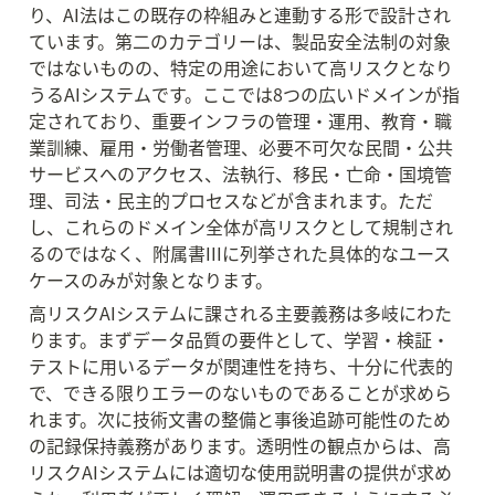
り、AI法はこの既存の枠組みと連動する形で設計され
ています。第二のカテゴリーは、製品安全法制の対象
ではないものの、特定の用途において高リスクとなり
うるAIシステムです。ここでは8つの広いドメインが指
定されており、重要インフラの管理・運用、教育・職
業訓練、雇用・労働者管理、必要不可欠な民間・公共
サービスへのアクセス、法執行、移民・亡命・国境管
理、司法・民主的プロセスなどが含まれます。ただ
し、これらのドメイン全体が高リスクとして規制され
るのではなく、附属書IIIに列挙された具体的なユース
ケースのみが対象となります。
高リスクAIシステムに課される主要義務は多岐にわた
ります。まずデータ品質の要件として、学習・検証・
テストに用いるデータが関連性を持ち、十分に代表的
で、できる限りエラーのないものであることが求めら
れます。次に技術文書の整備と事後追跡可能性のため
の記録保持義務があります。透明性の観点からは、高
リスクAIシステムには適切な使用説明書の提供が求め