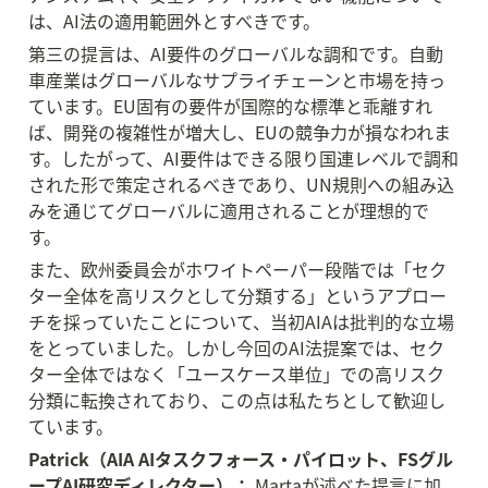
は、AI法の適用範囲外とすべきです。
第三の提言は、AI要件のグローバルな調和です。自動
車産業はグローバルなサプライチェーンと市場を持っ
ています。EU固有の要件が国際的な標準と乖離すれ
ば、開発の複雑性が増大し、EUの競争力が損なわれま
す。したがって、AI要件はできる限り国連レベルで調和
された形で策定されるべきであり、UN規則への組み込
みを通じてグローバルに適用されることが理想的で
す。
また、欧州委員会がホワイトペーパー段階では「セク
ター全体を高リスクとして分類する」というアプロー
チを採っていたことについて、当初AIAは批判的な立場
をとっていました。しかし今回のAI法提案では、セク
ター全体ではなく「ユースケース単位」での高リスク
分類に転換されており、この点は私たちとして歓迎し
ています。
Patrick（AIA AIタスクフォース・パイロット、FSグル
ープAI研究ディレクター）：
 Martaが述べた提言に加