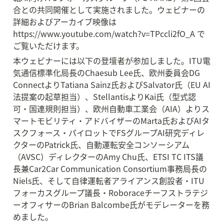
合との共同開催として実施されました。ウェビナーの
詳細およびアーカイブ映像は
https://www.youtube.com/watch?v=TPccli2fO_A で
ご覧いただけます。
本ウェビナーには以下の登壇者が参加しました。ITU電
気通信標準化局長のChaesub Lee氏、欧州委員会DG 
ConnectよりTatiana Sainz氏およびSalvator氏（EU AI
法提案の起草担当）、StellantisよりKai氏（型式認
可・国連規則担当）、欧州自動車工業会（AIA）よりス
マートモビリティ・アドバイザーのMarta氏およびAIタ
スクフォース・パイロットでFSグループAI研究ディレ
クターのPatrick氏、自動運転安全コンソーシアム
（AVSC）ディレクターのAmy Chu氏、ETSI TC ITS議
長兼Car2Car Communication Consortium事務局長の
Niels氏、そして自律運転者アライアンス創設者・ITU
フォーカスグループ議長・Roboraceチーフストラテジ
ーオフィサーのBrian Balcombe氏がモデレーターを務
めました。