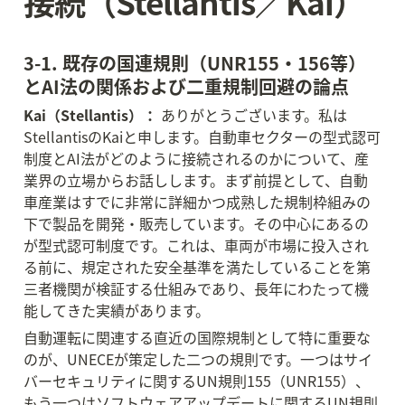
接続（Stellantis／Kai）
3-1. 既存の国連規則（UNR155・156等）
とAI法の関係および二重規制回避の論点
Kai（Stellantis）：
 ありがとうございます。私は
StellantisのKaiと申します。自動車セクターの型式認可
制度とAI法がどのように接続されるのかについて、産
業界の立場からお話しします。まず前提として、自動
車産業はすでに非常に詳細かつ成熟した規制枠組みの
下で製品を開発・販売しています。その中心にあるの
が型式認可制度です。これは、車両が市場に投入され
る前に、規定された安全基準を満たしていることを第
三者機関が検証する仕組みであり、長年にわたって機
能してきた実績があります。
自動運転に関連する直近の国際規制として特に重要な
のが、UNECEが策定した二つの規則です。一つはサイ
バーセキュリティに関するUN規則155（UNR155）、
もう一つはソフトウェアアップデートに関するUN規則