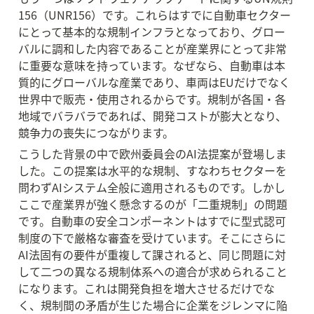
156（UNR156）です。これらはすでに自動車セクター
にとって基本的な規制インフラとなっており、グロー
バルに調和した内容であることが産業界にとって非常
に重要な意味を持っています。なぜなら、自動車は本
質的にグローバルな産業であり、車両はEUだけでなく
世界中で販売・使用されるからです。規制が各国・各
地域でバラバラであれば、開発コストが膨大となり、
競争力の喪失につながります。
こうした背景の中で欧州委員会のAI法提案が登場しま
した。この提案は水平的な規制、すなわちセクターを
問わずAIシステム全般に適用されるものです。しかし
ここで産業界が強く懸念するのが「二重規制」の問題
です。自動車の安全コンポーネントはすでに型式認可
制度の下で厳格な審査を受けています。そこにさらに
AI法固有の要件が重複して課されると、同じ問題に対
して二つの異なる規制体系への適合が求められること
になります。これは開発負担を増大させるだけでな
く、規制間の矛盾が生じた場合に企業をジレンマに陥