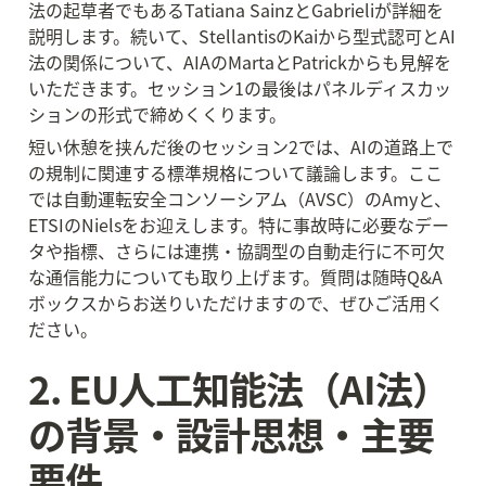
法の起草者でもあるTatiana SainzとGabrieliが詳細を
説明します。続いて、StellantisのKaiから型式認可とAI
法の関係について、AIAのMartaとPatrickからも見解を
いただきます。セッション1の最後はパネルディスカッ
ションの形式で締めくくります。
短い休憩を挟んだ後のセッション2では、AIの道路上で
の規制に関連する標準規格について議論します。ここ
では自動運転安全コンソーシアム（AVSC）のAmyと、
ETSIのNielsをお迎えします。特に事故時に必要なデー
タや指標、さらには連携・協調型の自動走行に不可欠
な通信能力についても取り上げます。質問は随時Q&A
ボックスからお送りいただけますので、ぜひご活用く
ださい。
2. EU人工知能法（AI法）
の背景・設計思想・主要
要件