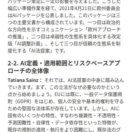
パッケージ策定に一定の影響を与えました。こうした
幅広い準備作業を経て、2021年4月21日に欧州委員会
はAIパッケージを公表しました。このパッケージは三
つの主要文書から構成されています。一つ目は政治的
な方向性を示すコミュニケーション「欧州アプローチ
の推進」、二つ目は卓越性の生態系を具体化する改定
版「AI調整計画」、そして三つ目が信頼の生態系を制
度化する「AI法提案」です。
2-2. AI定義・適用範囲とリスクベースアプ
ローチの全体像
Tatiana Sainz：
 それでは、AI法提案の中身に踏み込ん
でいきます。まず、この立法がなぜ必要なのかという
点から始めましょう。EUには既に、一般データ保護規
則（GDPR）をはじめ、個人の安全や基本的権利を守る
ための堅固な法体系が存在しています。しかし、AIに
固有のいくつかの特性、すなわち複雑性・不透明性・
予測困難性・自律性・データ依存性といった特徴が、
既存の規制の適用・執行をより困難にし、既存法のグ