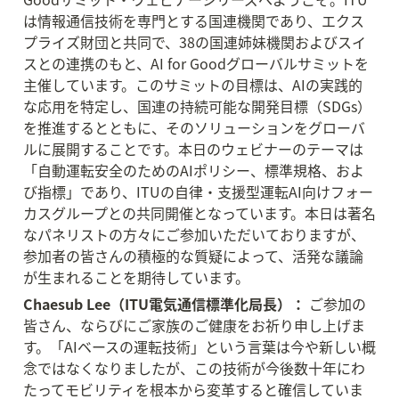
は情報通信技術を専門とする国連機関であり、エクス
プライズ財団と共同で、38の国連姉妹機関およびスイ
スとの連携のもと、AI for Goodグローバルサミットを
主催しています。このサミットの目標は、AIの実践的
な応用を特定し、国連の持続可能な開発目標（SDGs）
を推進するとともに、そのソリューションをグローバ
ルに展開することです。本日のウェビナーのテーマは
「自動運転安全のためのAIポリシー、標準規格、およ
び指標」であり、ITUの自律・支援型運転AI向けフォー
カスグループとの共同開催となっています。本日は著名
なパネリストの方々にご参加いただいておりますが、
参加者の皆さんの積極的な質疑によって、活発な議論
が生まれることを期待しています。
Chaesub Lee（ITU電気通信標準化局長）：
 ご参加の
皆さん、ならびにご家族のご健康をお祈り申し上げま
す。「AIベースの運転技術」という言葉は今や新しい概
念ではなくなりましたが、この技術が今後数十年にわ
たってモビリティを根本から変革すると確信していま