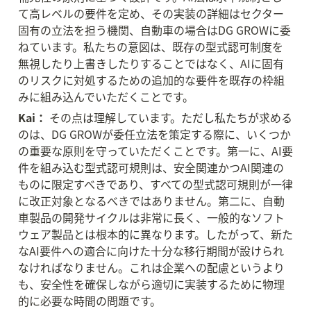
て高レベルの要件を定め、その実装の詳細はセクター
固有の立法を担う機関、自動車の場合はDG GROWに委
ねています。私たちの意図は、既存の型式認可制度を
無視したり上書きしたりすることではなく、AIに固有
のリスクに対処するための追加的な要件を既存の枠組
みに組み込んでいただくことです。
Kai：
 その点は理解しています。ただし私たちが求める
のは、DG GROWが委任立法を策定する際に、いくつか
の重要な原則を守っていただくことです。第一に、AI要
件を組み込む型式認可規則は、安全関連かつAI関連の
ものに限定すべきであり、すべての型式認可規則が一律
に改正対象となるべきではありません。第二に、自動
車製品の開発サイクルは非常に長く、一般的なソフト
ウェア製品とは根本的に異なります。したがって、新た
なAI要件への適合に向けた十分な移行期間が設けられ
なければなりません。これは企業への配慮というより
も、安全性を確保しながら適切に実装するために物理
的に必要な時間の問題です。