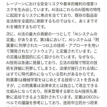
レーゾーンにおける安全リスクや基本的権利の侵害リ
スクを生み出しています。AI法はこれらのAI固有の特性
に起因するリスクに焦点を当てており、既存の製品安
全法制を全面的に刷新するものではなく、あくまでそ
れを補完するものです。
次に、AI法の最大の貢献の一つとして「AIシステムの
定義」があります。第3条において、AIシステムは「附
属書Iに列挙された一つ以上の技術・アプローチを用い
て開発されたソフトウェア」と定義されています。こ
の定義は意図的に広く設けられています。なぜなら、
AI技術は急速に発展しており、立法の段階で特定の技
術を詳細に列挙してしまうと、法律が施行される頃に
はすでに時代遅れになっている恐れがあるからです。
附属書Iは機械学習をはじめとする技術リストを含みま
すが、この附属書は法律本文とは独立して改正できる
仕組みになっており、将来登場する新たなAI技術も柔
軟に追加できるよう設計されています。定義はOECDレ
ベルでの議論を参考にしており、技術中立的かつ将来