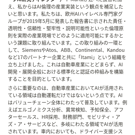
え、私からはAI倫理の産業実装という観点を補足した
いと思います。私たちは、欧州AIハイレベル専門家グ
ループが2019年5月に発表した報告書に示された責任・
透明性・信頼性・堅牢性・説明可能性といった倫理原
則を実際の産業現場でどのように適用可能にするかと
いう課題に取り組んでいます。この取り組みの一環と
して、SiemensやAtos、ABB、Continental、Kandou
など17のパートナー企業と共に「Itami」という組織を
立ち上げました。これは自動車産業にとどまらず、AI
開発・展開全般における標準化と認証の枠組みを構築
することを目的としています。
さらに重要なのは、自動車産業においてAIが活用され
ている領域は自動運転だけではないという点です。AI
はバリューチェーン全体にわたって普及しています。例
えばエルゴノミクス分析、異常検知、予知保全、アフ
ターセールス、HR採用、財務部門、モビリティ・ア
ズ・ア・サービスなど、多岐にわたる領域でAIが活用
されています。車内においても、ドライバー支援シス