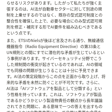
らせるリスクがあります。したがって私たちが強く主
張するのは、AI法が自動車セクターに対して別途の規
制を上乗せするのではなく、既存の型式認可制度との
整合性を確保した上で、必要な場合にのみ型式認可規
則を修正・補完する形でAI要件を組み込むべきである
という点です。
また、ETSIのNielsが後ほど言及される通り、無線通信
機器指令（Radio Equipment Directive）の第33条と
UN規則との間にすでに潜在的な矛盾が生じているとい
う事例があります。サイバーセキュリティ分野でこう
した規制間の衝突が起きているのであれば、AIの領域
でも同様の問題が生じうることは十分に予見できま
す。AI法の策定段階からこの点を正面から取り上げ、将
来的な矛盾を未然に防ぐことが不可欠です。さらに、
AI法は「AIソフトウェアを製品として分類する」とい
う性格を持っています。これは、ソフトウェアが製品
であるかどうかという製造物責任の観点から長年議論
されてきた問題に、ある意味で一つの答えを出すもの