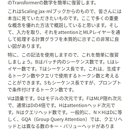
のTransformerの数学を簡単に復習します。
これはScaling jax-mlブックからのもので、皆さんには
本当に見ていただきたいものです。ここで多くの重要
な概念を優れた方法で概説していると思います。そし
て、入力を取り、それをattentionとMLPレイヤーを通
して処理する計算グラフを本質的に示すこの非常に良
い図があります。
特に、この記法を使用しますので、これを簡単に復習
しましょう。Bはバッチ内のシーケンス数です。Lはレ
イヤー数です。Tはシーケンス長です。これは、生成す
るトークン数やクエリで使用するトークン数と考える
ことができます。Sもシーケンス長ですが、プロンプト
で条件付けするトークン数です。
Vは語彙です。Dはモデルの次元です。FはMLP隠れ次元
で、通常はDの4倍です。Hはattentionヘッド次元で
す。Nはクエリヘッド数です。一般的に、N×HはDに等
しく、GQA（Group Query Attention）では、クエリヘ
ッドとは異なる数のキー・バリューヘッドがありま