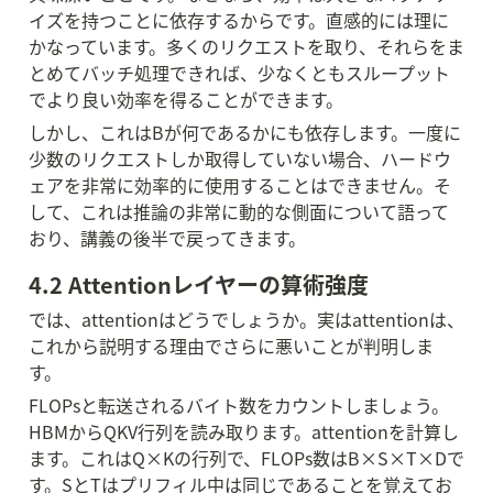
イズを持つことに依存するからです。直感的には理に
かなっています。多くのリクエストを取り、それらをま
とめてバッチ処理できれば、少なくともスループット
でより良い効率を得ることができます。
しかし、これはBが何であるかにも依存します。一度に
少数のリクエストしか取得していない場合、ハードウ
ェアを非常に効率的に使用することはできません。そ
して、これは推論の非常に動的な側面について語って
おり、講義の後半で戻ってきます。
4.2 Attentionレイヤーの算術強度
では、attentionはどうでしょうか。実はattentionは、
これから説明する理由でさらに悪いことが判明しま
す。
FLOPsと転送されるバイト数をカウントしましょう。
HBMからQKV行列を読み取ります。attentionを計算し
ます。これはQ×Kの行列で、FLOPs数はB×S×T×Dで
す。SとTはプリフィル中は同じであることを覚えてお