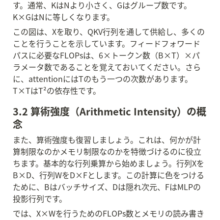
す。通常、KはNより小さく、Gはグループ数です。
K×GはNに等しくなります。
この図は、Xを取り、QKV行列を通して供給し、多くの
ことを行うことを示しています。フィードフォワード
パスに必要なFLOPsは、6×トークン数（B×T）×パ
ラメータ数であることを覚えておいてください。さら
に、attentionにはTのもう一つの次数があります。
T×TはT²の依存性です。
3.2 算術強度（Arithmetic Intensity）の概
念
また、算術強度も復習しましょう。これは、何かが計
算制限なのかメモリ制限なのかを特徴づけるのに役立
ちます。基本的な行列乗算から始めましょう。行列Xを
B×D、行列WをD×Fとします。この計算に色をつける
ために、Bはバッチサイズ、Dは隠れ次元、FはMLPの
投影行列です。
では、X×Wを行うためのFLOPs数とメモリの読み書き