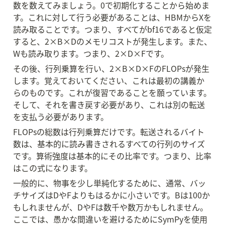
数を数えてみましょう。0で初期化することから始めま
す。これに対して行う必要があることは、HBMからXを
読み取ることです。つまり、すべてがbf16であると仮定
すると、2×B×Dのメモリコストが発生します。また、
Wも読み取ります。つまり、2×D×Fです。
その後、行列乗算を行い、2×B×D×FのFLOPsが発生
します。覚えておいてください、これは最初の講義か
らのものです。これが復習であることを願っています。
そして、それを書き戻す必要があり、これは別の転送
を支払う必要があります。
FLOPsの総数は行列乗算だけです。転送されるバイト
数は、基本的に読み書きされるすべての行列のサイズ
です。算術強度は基本的にその比率です。つまり、比率
はこの式になります。
一般的に、物事を少し単純化するために、通常、バッ
チサイズはDやFよりもはるかに小さいです。Bは100か
もしれませんが、DやFは数千や数万かもしれません。
ここでは、愚かな間違いを避けるためにSymPyを使用