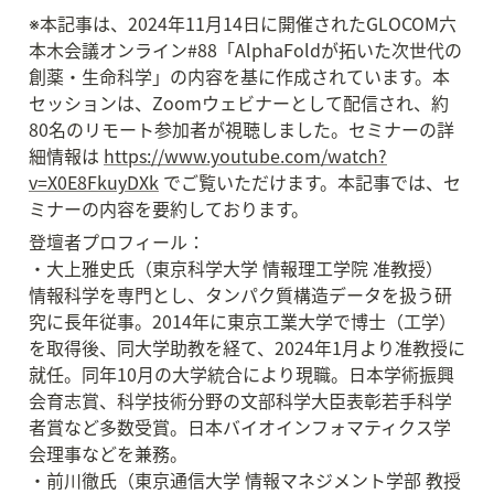
※本記事は、2024年11月14日に開催されたGLOCOM六
本木会議オンライン#88「AlphaFoldが拓いた次世代の
創薬・生命科学」の内容を基に作成されています。本
セッションは、Zoomウェビナーとして配信され、約
80名のリモート参加者が視聴しました。セミナーの詳
細情報は 
https://www.youtube.com/watch?
v=X0E8FkuyDXk
 でご覧いただけます。本記事では、セ
ミナーの内容を要約しております。
登壇者プロフィール：

・大上雅史氏（東京科学大学 情報理工学院 准教授）

情報科学を専門とし、タンパク質構造データを扱う研
究に長年従事。2014年に東京工業大学で博士（工学）
を取得後、同大学助教を経て、2024年1月より准教授に
就任。同年10月の大学統合により現職。日本学術振興
会育志賞、科学技術分野の文部科学大臣表彰若手科学
者賞など多数受賞。日本バイオインフォマティクス学
会理事などを兼務。

・前川徹氏（東京通信大学 情報マネジメント学部 教授