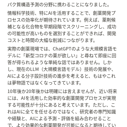
パク質構造予測の分野に携わることになりました。
情報科学技術、特にAIを活用することで、創薬開発プ
ロセスの効率化が期待されています。例えば、薬剤候
補となる化合物を早期段階でスクリーニングし、成功
の可能性が高いものを選別することができれば、開発
コストと時間の大幅な削減につながります。
実際の創薬現場では、ChatGPTのような大規模言語モ
デルに「新型コロナの薬が欲しい」と尋ねて即座に回
答が得られるような単純な話ではありません。しか
し、現在のLLM（大規模言語モデル）技術の発展や、
AIによる分子設計技術の進歩を考えると、もはやこれ
は夢物語ではなくなってきています。
10年後か20年後かは明確には言えませんが、近い将来
には、AIを活用した効率的な創薬開発プロセスが実現
する可能性が十分にあると考えています。ただし、こ
れはAIに全てを任せるのではなく、研究者の専門知識
や経験と、AIによる予測・評価を組み合わせること
で、より効果的な創薬開発が可能になると期待してい