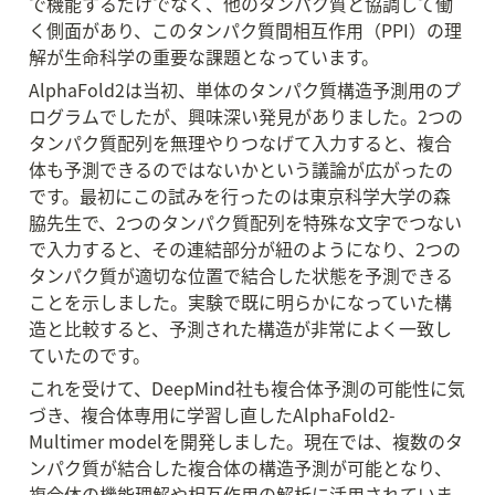
で機能するだけでなく、他のタンパク質と協調して働
く側面があり、このタンパク質間相互作用（PPI）の理
解が生命科学の重要な課題となっています。
AlphaFold2は当初、単体のタンパク質構造予測用のプ
ログラムでしたが、興味深い発見がありました。2つの
タンパク質配列を無理やりつなげて入力すると、複合
体も予測できるのではないかという議論が広がったの
です。最初にこの試みを行ったのは東京科学大学の森
脇先生で、2つのタンパク質配列を特殊な文字でつない
で入力すると、その連結部分が紐のようになり、2つの
タンパク質が適切な位置で結合した状態を予測できる
ことを示しました。実験で既に明らかになっていた構
造と比較すると、予測された構造が非常によく一致し
ていたのです。
これを受けて、DeepMind社も複合体予測の可能性に気
づき、複合体専用に学習し直したAlphaFold2-
Multimer modelを開発しました。現在では、複数のタ
ンパク質が結合した複合体の構造予測が可能となり、
複合体の機能理解や相互作用の解析に活用されていま