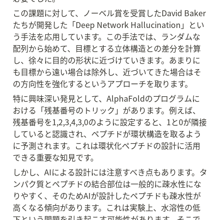
この課題に対して、ノーベル賞を受賞したDavid Baker
たちが開発した「Deep Network Hallucination」とい
う手法を応用しています。この手法では、ランダムな
配列から始めて、目標とする立体構造との差分を計算
し、徐々に目的の形状に近づけていきます。あまりに
も目標から遠い場合は除外し、近づいてきた場合はそ
の方向性を強化するというアプローチを取ります。
特に興味深い発見として、AlphaFoldのプログラムに
おける「残基番号のトリック」があります。例えば、
残基番号を1,2,3,4,3,0のように設定すると、1と0が隣接
していると認識され、ペプチドが環状構造を取るよう
に予測されます。これは環状化ペプチドの設計に活用
できる重要な知見です。
しかし、AIによる設計には注意すべき点もあります。タ
ンパク質とペプチドの結合部位は一般的に疎水性にな
りやすく、そのためAIが設計したペプチドも疎水性が
高くなる傾向があります。これは実験上、水溶性の低
下という問題を引き起こす可能性があります。そこで