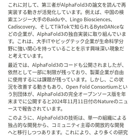
これに対して、第三者がAlphaFold3の論文を読んで再
実装する動きが活発化しています。例えば、中国の検
索エンジー大手のBaiduや、Lingo Biosciences、
Cadiscovery、そしてTikTokで知られるByteDANceな
どの企業が、AlphaFold3の独自実装に取り組んでいま
す。これは、大手ITやビッグテック企業が生命科学分
野に強い関心を持っていることを示す興味深い現象だ
と考えています。
最近では、AlphaFold3のコードも公開されましたが、
依然として一部に制限が残っており、製薬企業が自由
に使用するには課題が残っています。しかし、この状
況を改善する動きもあり、Open Fold Consortiumとい
う別団体が、AlphaFold3の完全オープンソース版を年
末までに公開すると2024年11月11日付のNatureのニュ
ースで報告されています。
このように、AlphaFold3の技術は、単一の組織による
独占的な開発から、コミュニティ主導の開放的な開発
へと移行しつつあります。これにより、より多くの研究