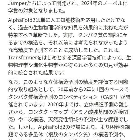
Jumperたちによって開発され、2024年のノーベル化
学賞の対象となりました。
AlphaFold2は単に人工知能技術を応用しただけでな
く、過去の生物物理学的な知見を効果的に束ねた点が
特筆すべき革新でした。実際、タンパク質の細部に至
るまでの構造を、それ以前には考えられなかったよう
な高精度で予測することに成功しました。これは、
Transformerをはじめとする深層学習技術によって、生
物物理学や進化生物学から得られた多くの知見が効果
的に統合された結果です。
なお、このような立体構造予測の精度を評価する国際
的な取り組みとして、30年前から2年に1回のペースで
タンパク質構造予測のコンペティション（CASP）が開
催されています。2020年までは、立体構造予測の難し
さから、コンタクトマップ（アミノ酸残基間の近接関
係）や二次構造、天然変性領域の予測が主な課題でし
た。しかし、AlphaFold2の登場により、より困難な課
題である多量体（複数のタンパク質）の構造予測や、