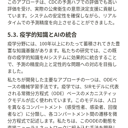
このアプローチは、CDCの予測ハブでの評価でも高い
評価を受け、実際の公衆衛生の意思決定支援に貢献し
ています。システムの安定性を確保しながら、リアル
タイムでの予測精度を向上させることができました。
5.3. 疫学的知識とAIの統合
疫学分野には、100年以上にわたって蓄積されてきた豊
富な知識基盤があります。私たちの研究では、この既
存の疫学的知識をAIシステムに効果的に統合すること
で、予測の精度向上と定性的な問題への対応を目指し
ました。
私たちが開発した主要なアプローチの一つは、ODEベ
ースの機械学習手法です。疫学では、SIRモデルに代表
される常微分方程式（ODE）ベースのメカニスティッ
クモデルが広く使われています。このモデルは、人口
を異なるコンパートメント（感受性者、感染者、回復
者など）に分類し、各コンパートメント間の遷移を微
分方程式で記述します。私たちは、このODEの動態を
直接ニューラルネットワークに組み込む手法を開発し