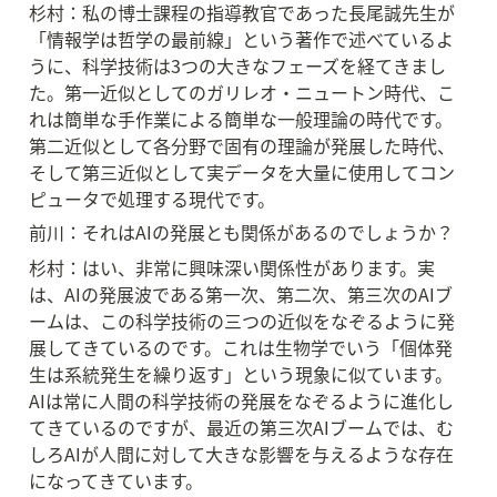
杉村：私の博士課程の指導教官であった長尾誠先生が
「情報学は哲学の最前線」という著作で述べているよ
うに、科学技術は3つの大きなフェーズを経てきまし
た。第一近似としてのガリレオ・ニュートン時代、こ
れは簡単な手作業による簡単な一般理論の時代です。
第二近似として各分野で固有の理論が発展した時代、
そして第三近似として実データを大量に使用してコン
ピュータで処理する現代です。
前川：それはAIの発展とも関係があるのでしょうか？
杉村：はい、非常に興味深い関係性があります。実
は、AIの発展波である第一次、第二次、第三次のAIブ
ームは、この科学技術の三つの近似をなぞるように発
展してきているのです。これは生物学でいう「個体発
生は系統発生を繰り返す」という現象に似ています。
AIは常に人間の科学技術の発展をなぞるように進化し
てきているのですが、最近の第三次AIブームでは、む
しろAIが人間に対して大きな影響を与えるような存在
になってきています。