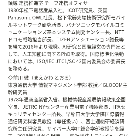
領域 連携推進室 チーフ連携オフィサー

1980年松下電器産業入社。ICOT研究員、英国
Panasonic OWL社長、松下電器先端技術研究所モバイ
ルネットワーク研究所長、パナソニックモバイルコミ
ュニケーションズ基本システム開発センター長、NTT
ドコモ戦略担当部長、TIZENアソシエーション議長等
を経て2016年より現職。AI研究と国際経営の専門家と
して、人工知能に関するPhDを取得。国際標準化活動
においては、ISO/IEC JTC1/SC 42国内委員会の委員長
を務める。
◇前川 徹（まえかわ とおる）

東京通信大学 情報マネジメント学部 教授／GLOCOM主
幹研究員

1978年通商産業省入省。機械情報産業局情報政策企画
室長、JETRO NYセンター産業用電子機器部長、IPAセ
キュリティセンター所長、早稲田大学大学院国際情報
通信研究科客員教授（専任扱い）、富士通総研経済研
究所主任研究員、サイバー大学IT総合学部教授等を経
て、2018年4月から現職。一般社団法人コンピュータソ