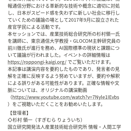
報通信分野における革新的な技術や概念に適切に対処
し、日本がスピード感を失わずに新しい社会に移行し
ていくための議論の場として2017年9月に設立された
産官学民による活動です。

本セッションでは、産業技術総合研究所の杉村領一氏
を講師に、東京通信大学教授・GLOCOM主幹研究員の
前川徹氏が進行を務め、AI国際標準の現状と課題につ
いて議論が行われました。イベントの詳細情報は 
https://roppongi-kaigi.org/
 でご覧いただけます。

本記事は講演内容を要約したものであり、発言者の見
解を正確に反映するよう努めていますが、要約や解釈
による誤りがある可能性があります。正確な情報や文
脈については、オリジナルの講演動画
（
https://www.youtube.com/watch?v=7Nyle1IEvbs
）をご視聴いただくことをお勧めいたします。
【登壇者】

◇杉村 領一（すぎむら りょういち）

国立研究開発法人産業技術総合研究所 情報・人間工学