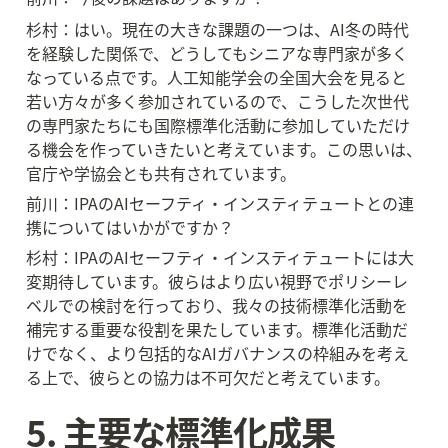
杉村：はい。現在の大きな課題の一つは、AI冬の時代
を経験した関係で、どうしてもシニアな専門家が多く
なっている点です。人工知能学会の全国大会を見ると
若い方々が多く参加されているので、こうした次世代
の専門家たちにも国際標準化活動に参加していただけ
る機会を作っていきたいと考えています。この思いは、
官庁や学協会とも共有されています。
前川：IPAのAIセーフティ・インスティテュートとの連
携についてはいかがですか？
杉村：IPAのAIセーフティ・インスティテュートには大
変期待しています。彼らはより広い視野でポリシーレ
ベルでの検討を行っており、我々の技術標準化活動を
補完する重要な役割を果たしています。標準化活動だ
けでなく、より包括的なAIガバナンスの枠組みを考え
る上で、彼らとの協力は不可欠だと考えています。
5. 主要な標準化成果