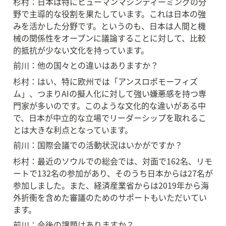
杉村：日本は特にヒューマンマシンティーミングの分
野で主導的な役割を果たしています。これは日本の強
みを活かした分野です。というのも、日本は人間と機
械の関係性をオープンに議論することに対して、比較
的抵抗が少ない文化を持っています。
前川：他の国々との違いはありますか？
杉村：はい、特に欧州では「アンスロポモーフィズ
ム」、つまりAIの擬人化に対して強い嫌悪感を持つ専
門家が多いのです。このような文化的な違いがある中
で、日本が中立的な立場でリーダーシップを取れるこ
とは大きな利点となっています。
前川：国際会議での活動状況はいかがですか？
杉村：最近のソウルでの総会では、対面で162名、リモ
ートで132名の参加があり、そのうち日本からは27名が
参加しました。また、経済産業省からは2019年から海
外折衝を含めた審議のためのサポートもいただいてい
ます。
前川：今後の課題はありますか？