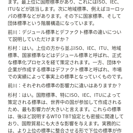
ます。最上位に国際標準があり、これにはISO、IEC、
ITUなどが該当します。次に地域標準、例えばヨーロッ
パの標準などがあります。その下に国家標準、そして
団体標準という階層構造になっています。
前川：デジュール標準とデファクト標準の違いについ
て説明していただけますか？
杉村：はい。上位の方から並ぶISO、IEC、ITU、地域
標準、国家標準などはデジュール標準と呼ばれ、正式
な標準化プロセスを経て策定されます。一方、団体や
企業が作成する標準はデファクト標準と呼ばれ、市場
での実績によって事実上の標準となっていくものです。
前川：それぞれの標準の影響力に違いはありますか？
杉村：はい。国際標準、特にISO、IEC、ITUによって
策定される標準は、世界中の国が参加して作成される
ため、最も影響力が大きいと言えます。これらの標準
は、後ほど説明するWTO TBT協定とも密接に関連して
おり、国際貿易にも大きな影響を与えます。実務的に
は、より上位の標準に整合させる形で下位の標準が作