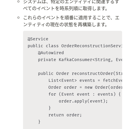
システムは、特定のエンティティに関連するす
べてのイベントを時系列順に取得します。
これらのイベントを順番に適用することで、エ
ンティティの現在の状態を再構築します。
@Service

public class OrderReconstructionService 
    @Autowired

    private KafkaConsumer<String, Event
    public Order reconstructOrder(Strin
        List<Event> events = fetchEvent
        Order order = new Order(orderId)
        for (Event event : events) {

            order.apply(event);

        }

        return order;

    }
