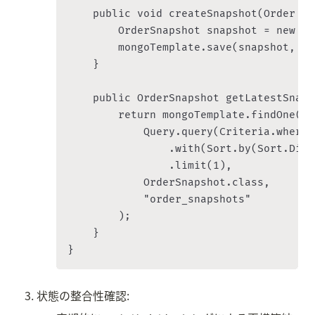
    public void createSnapshot(Order or
        OrderSnapshot snapshot = new Or
        mongoTemplate.save(snapshot, "o
    }

    public OrderSnapshot getLatestSnaps
        return mongoTemplate.findOne(

            Query.query(Criteria.where(
                .with(Sort.by(Sort.Dire
                .limit(1),

            OrderSnapshot.class,

            "order_snapshots"

        );

    }

状態の整合性確認: