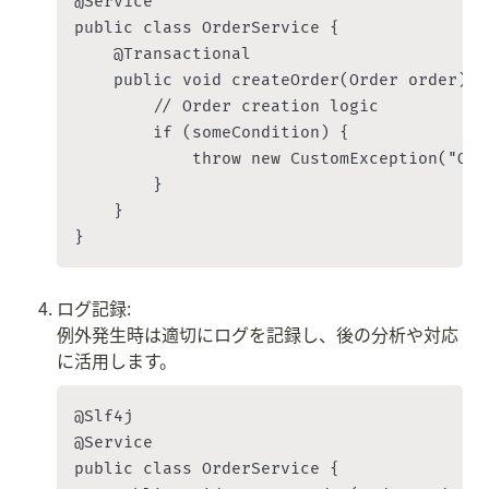
@Service

public class OrderService {

    @Transactional

    public void createOrder(Order order) t
        // Order creation logic

        if (someCondition) {

            throw new CustomException("Ord
        }

    }

ログ記録:

例外発生時は適切にログを記録し、後の分析や対応
に活用します。
@Slf4j

@Service

public class OrderService {
