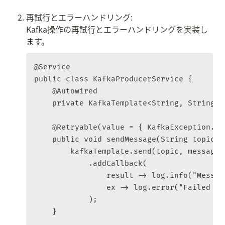
再試行とエラーハンドリング:

Kafka操作の再試行とエラーハンドリングを実装し
ます。
@Service

public class KafkaProducerService {

    @Autowired

    private KafkaTemplate<String, String> 
    @Retryable(value = { KafkaException.cl
    public void sendMessage(String topic, 
        kafkaTemplate.send(topic, message)

            .addCallback(

                result -> log.info("Messag
                ex -> log.error("Failed to
            );

    }
