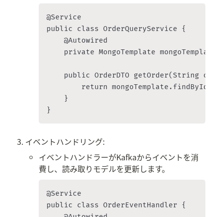
@Service

public class OrderQueryService {

    @Autowired

    private MongoTemplate mongoTemplate;
    public OrderDTO getOrder(String ord
        return mongoTemplate.findById(o
    }

イベントハンドリング:
イベントハンドラーがKafkaからイベントを消
費し、読み取りモデルを更新します。
@Service

public class OrderEventHandler {

    @Autowired
