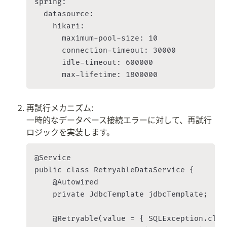
spring:

  datasource:

    hikari:

      maximum-pool-size: 10

      connection-timeout: 30000

      idle-timeout: 600000

再試行メカニズム:

一時的なデータベース接続エラーに対して、再試行
ロジックを実装します。
@Service

public class RetryableDataService {

    @Autowired

    private JdbcTemplate jdbcTemplate;

    @Retryable(value = { SQLException.clas