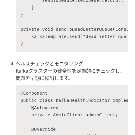
        sendToDeadLetterQueue(record);

    }

}

private void sendToDeadLetterQueue(Consume
    kafkaTemplate.send("dead-letter-queue"
ヘルスチェックとモニタリング:

Kafkaクラスターの健全性を定期的にチェックし、
問題を早期に検出します。
@Component

public class KafkaHealthIndicator implemen
    @Autowired

    private AdminClient adminClient;

    @Override
