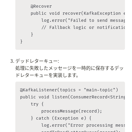
    @Recover

    public void recover(KafkaException e, 
        log.error("Failed to send message 
        // Fallback logic or notification

    }

デッドレターキュー:

処理に失敗したメッセージを一時的に保存するデッ
ドレターキューを実装します。
@KafkaListener(topics = "main-topic")

public void listen(ConsumerRecord<String, 
    try {

        processMessage(record);

    } catch (Exception e) {

        log.error("Error processing message