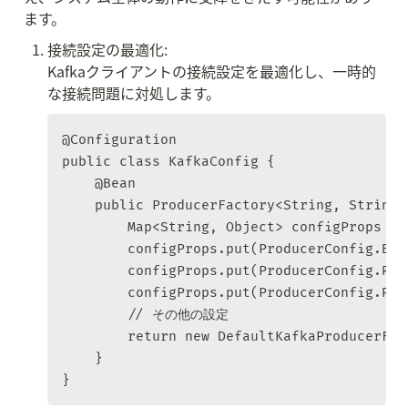
ます。
接続設定の最適化:

Kafkaクライアントの接続設定を最適化し、一時的
な接続問題に対処します。
@Configuration

public class KafkaConfig {

    @Bean

    public ProducerFactory<String, String>
        Map<String, Object> configProps = 
        configProps.put(ProducerConfig.BOO
        configProps.put(ProducerConfig.RET
        configProps.put(ProducerConfig.RET
        // その他の設定

        return new DefaultKafkaProducerFac
    }
