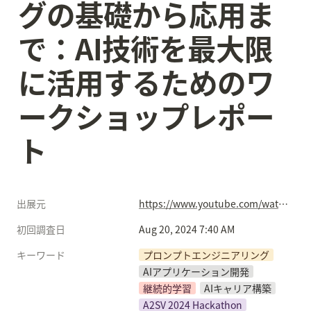
グの基礎から応用ま
で：AI技術を最大限
に活用するためのワ
ークショップレポー
ト
出展元
https://www.youtube.com/watch?v=gYxDZ3N7uwA&list=PLaZbkXx9QbPN4ltn8I2Wn7oDW-Z_dntli&index=13
初回調査日
Aug 20, 2024 7:40 AM
キーワード
プロンプトエンジニアリング
AIアプリケーション開発
継続的学習
AIキャリア構築
A2SV 2024 Hackathon