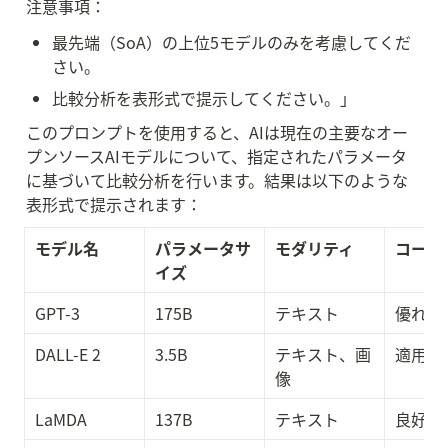
注意事項：
最先端（SoA）の上位5モデルのみを考慮してくだ
さい。
比較分析を表形式で提示してください。」
このプロンプトを使用すると、AIは現在の主要なオー
プンソースAIモデルについて、指定されたパラメータ
に基づいて比較分析を行います。結果は以下のような
表形式で提示されます：
モデル名
パラメータサ
モダリティ
コード
イズ
GPT-3
175B
テキスト
優れて
DALL-E 2
3.5B
テキスト、画
適用外
像
LaMDA
137B
テキスト
良好