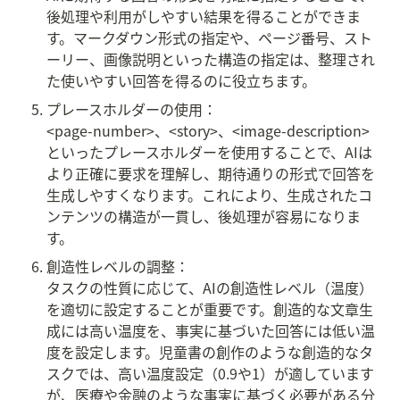
後処理や利用がしやすい結果を得ることができま
す。マークダウン形式の指定や、ページ番号、スト
ーリー、画像説明といった構造の指定は、整理され
た使いやすい回答を得るのに役立ちます。
プレースホルダーの使用：

<page-number>、<story>、<image-description>
といったプレースホルダーを使用することで、AIは
より正確に要求を理解し、期待通りの形式で回答を
生成しやすくなります。これにより、生成されたコ
ンテンツの構造が一貫し、後処理が容易になりま
す。
創造性レベルの調整：

タスクの性質に応じて、AIの創造性レベル（温度）
を適切に設定することが重要です。創造的な文章生
成には高い温度を、事実に基づいた回答には低い温
度を設定します。児童書の創作のような創造的なタ
スクでは、高い温度設定（0.9や1）が適しています
が、医療や金融のような事実に基づく必要がある分