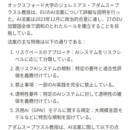
オックスフォード大学のジェレミアス・アダムス＝プ
ラスル教授は、EUのAI法案について詳細な説明を行っ
た。AI法案は2023年12月に政治的合意に達し、27のEU
加盟国全体で調和のとれたルールを確立することを目
指している。
法案の主な特徴は以下の通りである：
リスクベースのアプローチ：AIシステムをリスクレ
ベルに応じて分類している。
高リスクAIシステムの規制：特定の要件と適合性評
価を義務付けている。
禁止事項：一部のAI実践を完全に禁止している。
透明性要件：特定のAIシステムに対して透明性の確
保を義務付けている。
汎用AI（GPAI）モデルに関する規定：大規模言語モ
デルなどに特別な規制を設けている。
アダムス＝プラスル教授は、AI法案に関して以下の点