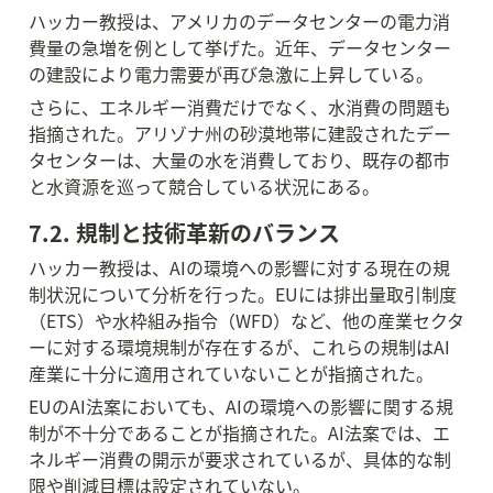
ハッカー教授は、アメリカのデータセンターの電力消
費量の急増を例として挙げた。近年、データセンター
の建設により電力需要が再び急激に上昇している。
さらに、エネルギー消費だけでなく、水消費の問題も
指摘された。アリゾナ州の砂漠地帯に建設されたデー
タセンターは、大量の水を消費しており、既存の都市
と水資源を巡って競合している状況にある。
7.2. 規制と技術革新のバランス
ハッカー教授は、AIの環境への影響に対する現在の規
制状況について分析を行った。EUには排出量取引制度
（ETS）や水枠組み指令（WFD）など、他の産業セクタ
ーに対する環境規制が存在するが、これらの規制はAI
産業に十分に適用されていないことが指摘された。
EUのAI法案においても、AIの環境への影響に関する規
制が不十分であることが指摘された。AI法案では、エ
ネルギー消費の開示が要求されているが、具体的な制
限や削減目標は設定されていない。