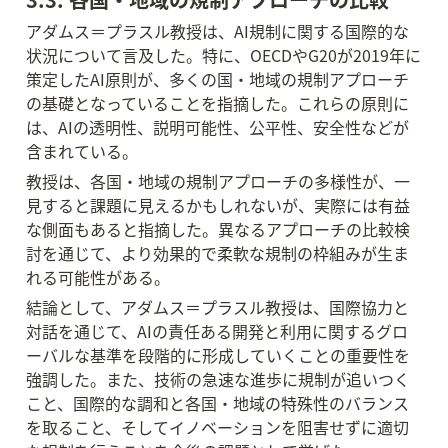
アダムス＝プラスル教授は、AI規制に関する国際的な
状況について言及した。特に、OECDやG20が2019年に
策定したAI原則が、多くの国・地域の規制アプローチ
の基礎となっていることを指摘した。これらの原則に
は、AIの透明性、説明可能性、公平性、安全性などが
含まれている。
教授は、各国・地域の規制アプローチの多様性が、一
見すると課題に見えるかもしれないが、実際には有益
な側面もあると指摘した。異なるアプローチの比較検
討を通じて、より効果的で柔軟な規制の枠組みが生ま
れる可能性がある。
結論として、アダムス＝プラスル教授は、国際協力と
対話を通じて、AIの責任ある開発と利用に関するグロ
ーバルな基準を段階的に形成していくことの重要性を
強調した。また、技術の急速な進歩に規制が追いつく
こと、国際的な調和と各国・地域の特殊性のバランス
を取ること、そしてイノベーションを阻害せずに適切