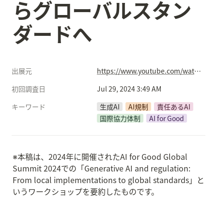
らグローバルスタン
ダードへ
出展元
https://www.youtube.com/watch?v=WSZiYexp_o4&list=PLQqkkIwS_4kVSgJwSe4wGxlPo9HSrH9xa&index=5
初回調査日
Jul 29, 2024 3:49 AM
キーワード
生成AI
AI規制
責任あるAI
国際協力体制
AI for Good
※本稿は、2024年に開催されたAI for Good Global 
Summit 2024での「Generative AI and regulation: 
From local implementations to global standards」と
いうワークショップを要約したものです。