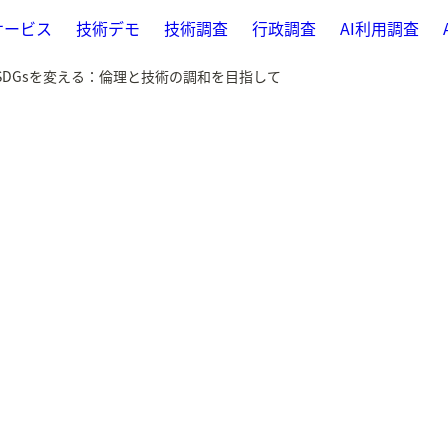
サービス
技術デモ
技術調査
行政調査
AI利用調査
 AIがSDGsを変える：倫理と技術の調和を目指して