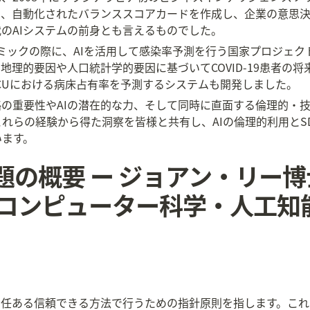
は、自動化されたバランススコアカードを作成し、企業の意思
のAIシステムの前身とも言えるものでした。
ンデミックの際に、AIを活用して感染率予測を行う国家プロジェ
地理的要因や人口統計学的要因に基づいてCOVID-19患者の
CUにおける病床占有率を予測するシステムも開発しました。
の重要性やAIの潜在的な力、そして同時に直面する倫理的・
れらの経験から得た洞察を皆様と共有し、AIの倫理的利用とS
います。
と課題の概要 ー ジョアン・リー
 コンピューター科学・人工知
を責任ある信頼できる方法で行うための指針原則を指します。こ