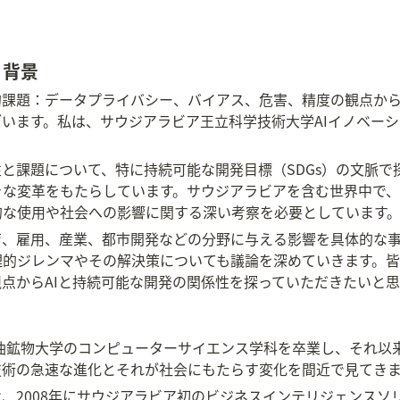
と背景
的課題：データプライバシー、バイアス、危害、精度の観点か
います。私は、サウジアラビア王立科学技術大学AIイノベー
性と課題について、特に持続可能な開発目標（SDGs）の文脈で
な変革をもたらしています。サウジアラビアを含む世界中で、
的な使用や社会への影響に関する深い考察を必要としています
育、雇用、産業、都市開発などの分野に与える影響を具体的な事
理的ジレンマやその解決策についても議論を深めていきます。
点からAIと持続可能な開発の関係性を探っていただきたいと思
石油鉱物大学のコンピューターサイエンス学科を卒業し、それ以来
技術の急速な進化とそれが社会にもたらす変化を間近で見てき
、2008年にサウジアラビア初のビジネスインテリジェンスソ