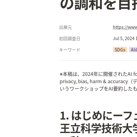
の調和を目
出展元
https://ww
初回調査日
Jul 5, 2024
キーワード
SDGs
A
※本稿は、2024年に開催されたAI for Good 
privacy, bias, harm 
いうワークショップをAI要約した
1. はじめにー
王立科学技術大学