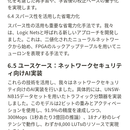
化を考慮した再学習や、学習後の校正ベースの量子化
を実現します。
6.4 スパース性を活用した省電力化
スパース性の活用も重要な省電力化手法です。我々
は、Logic Netsと呼ばれる新しいアプローチを開発し
ました。これは、二値化されたニューラルネットワー
クから始め、FPGAのルックアップテーブルを用いてニ
ューロンを表現する手法です。
6.5 ユースケース：ネットワークセキュリテ
ィ向けAI実装
これらの技術を活用し、我々はネットワークセキュリ
ティ向けのAI実装を行いました。具体的には、UNSW-
NB15データセットを用いたトラフィック分類器を実装
しました。このモデルは2ビットの重みとアクティベー
ションを使用し、91.9%の精度を達成しつつ、
300Mops（1秒あたり3億回の推論）、18ナノ秒のレイ
テンシで動作し、わずか8,000 LUTsのリソースで実現