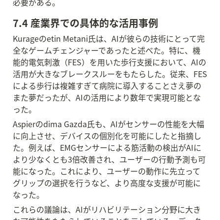
必要がある。
7.4 産業界での具体的な活用事例
Kurageのetin Metani氏は、AIが彼らの技術にとって完
全なゲームチェンジャーであったと述べた。特に、機
能的電気刺激（FES）を用いた歩行支援において、AIの
活用が大きなブレークスルーをもたらした。従来、FES
による歩行は複雑すぎて病院に導入することさえ夢の
また夢だったが、AIの活用により数年で実現可能とな
った。
Aspierのdima Gazda氏も、AIがセンサーの性能を大幅
に向上させ、デバイスの個別化を可能にしたと指摘し
た。例えば、EMGセンサーによる筋活動の検出がAIに
より少なくとも3倍改善され、ユーザーの行動予測も可
能になった。これにより、ユーザーの動作に先立って
グリップの選択を行うなど、より高度な支援が可能に
なった。
これらの議論は、AIがリハビリテーション分野に大き