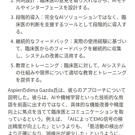
共同設計：臨床医の意見を取り入れながら、AIモデ
ルやインターフェースを設計する。
段階的導入：完全なAIソリューションではなく、臨
床医の判断を支援するツールとして段階的に導入す
る。
継続的なフィードバック：実際の使用経験に基づい
て、臨床医からのフィードバックを継続的に収集
し、システムの改善に活用する。
教育とトレーニング：臨床医に対して、AIシステム
の仕組みや限界について適切な教育とトレーニング
を提供する。
Aspierのdima Gazda氏は、彼らのアプローチについて
説明した。彼らは、AIや機械学習といった技術的な用
語を前面に出すのではなく、具体的な機能改善や精度
向上に焦点を当てて臨床医とコミュニケーションを取
っているという。例えば、「AIによってEMG信号の検
出精度が向上した」というよりも、「筋活動の検出が
より正確になり、誤検出が減少した」というように、