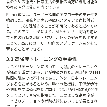
者のための療法と日常生活の支援の両方に適用可能な
技術の開発に焦点を当てている。
Riener教授は、ユーザー指向のアプローチの重要性を
強調した。開発者が患者や臨床スタッフと直接対話
し、ニーズを理解することが不可欠であると述べてい
る。このアプローチにより、AIとセンサー技術を用い
て人間の行動を測定・監視し、個々の好みを検出する
ことで、高度にユーザー指向のアプリケーションを実
現することができる。
3.2 高強度トレーニングの重要性
リハビリテーションにおいて、高強度のトレーニング
が極めて重要であることが強調された。週1時間や1日1
時間の訓練では不十分であり、体を一日中トレーニン
グする必要があるという。Riener教授は、子供が歩行
や把握を学ぶ過程を例に挙げ、2歳児が1日約16,000歩
を歩くという事実を指摘した。このような高強度が、
リハビリテーションや補助技術においても必要とされ
ている。