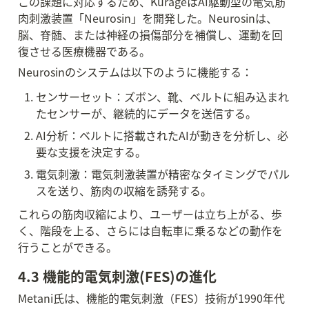
この課題に対応するため、KurageはAI駆動型の電気筋
肉刺激装置「Neurosin」を開発した。Neurosinは、
脳、脊髄、または神経の損傷部分を補償し、運動を回
復させる医療機器である。
Neurosinのシステムは以下のように機能する：
センサーセット：ズボン、靴、ベルトに組み込まれ
たセンサーが、継続的にデータを送信する。
AI分析：ベルトに搭載されたAIが動きを分析し、必
要な支援を決定する。
電気刺激：電気刺激装置が精密なタイミングでパル
スを送り、筋肉の収縮を誘発する。
これらの筋肉収縮により、ユーザーは立ち上がる、歩
く、階段を上る、さらには自転車に乗るなどの動作を
行うことができる。
4.3 機能的電気刺激(FES)の進化
Metani氏は、機能的電気刺激（FES）技術が1990年代