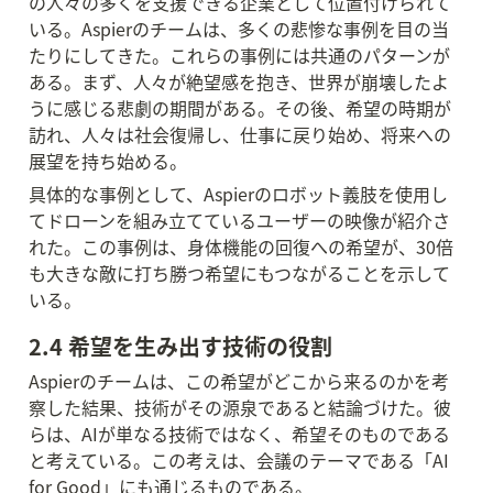
の人々の多くを支援できる企業として位置付けられて
いる。Aspierのチームは、多くの悲惨な事例を目の当
たりにしてきた。これらの事例には共通のパターンが
ある。まず、人々が絶望感を抱き、世界が崩壊したよ
うに感じる悲劇の期間がある。その後、希望の時期が
訪れ、人々は社会復帰し、仕事に戻り始め、将来への
展望を持ち始める。
具体的な事例として、Aspierのロボット義肢を使用し
てドローンを組み立てているユーザーの映像が紹介さ
れた。この事例は、身体機能の回復への希望が、30倍
も大きな敵に打ち勝つ希望にもつながることを示して
いる。
2.4 希望を生み出す技術の役割
Aspierのチームは、この希望がどこから来るのかを考
察した結果、技術がその源泉であると結論づけた。彼
らは、AIが単なる技術ではなく、希望そのものである
と考えている。この考えは、会議のテーマである「AI 
for Good」にも通じるものである。