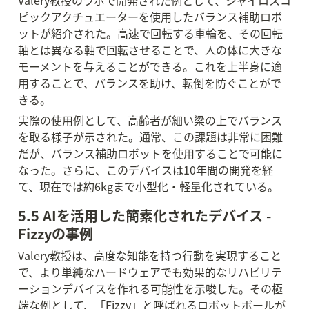
Valery教授のラボで開発された例として、ジャイロスコ
ピックアクチュエーターを使用したバランス補助ロボ
ットが紹介された。高速で回転する車輪を、その回転
軸とは異なる軸で回転させることで、人の体に大きな
モーメントを与えることができる。これを上半身に適
用することで、バランスを助け、転倒を防ぐことがで
きる。
実際の使用例として、高齢者が細い梁の上でバランス
を取る様子が示された。通常、この課題は非常に困難
だが、バランス補助ロボットを使用することで可能に
なった。さらに、このデバイスは10年間の開発を経
て、現在では約6kgまで小型化・軽量化されている。
5.5 AIを活用した簡素化されたデバイス - 
Fizzyの事例
Valery教授は、高度な知能を持つ行動を実現すること
で、より単純なハードウェアでも効果的なリハビリテ
ーションデバイスを作れる可能性を示唆した。その極
端な例として、「Fizzy」と呼ばれるロボットボールが