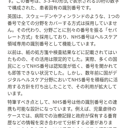
す。この番号は、3-3-4の形式で表示される10桁の数字
で構成された、患者固有の識別番号です。
英国は、スウェーデンやフィンランドのような、1つの
番号で全ての分野をカバーする方式は採用していませ
ん。その代わり、分野ごとに別々の番号を振る「セパ
レート方式」を採用しており、NHS番号はヘルスケア
領域専用の識別番号として機能しています。
以前は、紙の処方箋や検査結果などに記載されてはい
たものの、その活用は限定的でした。実際、多くの国
民にとってNHS番号は認知度が低く、番号を聞かれて
も即答できない状況でした。しかし、数年前に国がデ
ジタルヘルスケア分野においてNHS番号を積極的に活
用する方針を打ち出したことで、その利用が拡大して
います。
特筆すべき点として、NHS番号は他の識別番号との連
携も可能な設計になっています。例えば、児童虐待の
ケースでは、病院での治療記録と政府が保有する養育
歴などの情報を突き合わせて分析する必要がありま