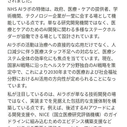
されました。
NHS AIラボの特徴は、政府、医療・ケアの提供者、学
術機関、テクノロジー企業が一堂に会する場として機
能している点です。単なる研究開発機関ではなく、医
療とケアのためのAI開発に関わる多様なステークホル
ダーが協働できる場として設計されています。
AIラボの活動は治療への直接的な応用だけでなく、人
口減少に伴う医療スタッフ不足への対応など、医療シ
ステム全体の効率化にも焦点を当てています。現在、
国家AI戦略に沿ったヘルスケア分野独自のAI戦略を策
定中で、これにより2030年までの医療および社会福祉
分野におけるAI活用の方向性が定められることになっ
ています。
私が注目しているのは、AIラボが単なる技術開発の場
ではなく、実装までを見据えた包括的な支援体制を構
築している点です。例えば、後述するAIアワードによ
る開発支援や、NICE（国立医療研究評価機構）のガイ
ドラインに組み込むためのエビデンス構築支援など