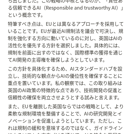
ち出しました。この戦略の中核となるのが、「責任あ
る信頼できるAI（Responsible and trustworthy AI）」
という概念です。
特筆すべき点は、EUとは異なるアプローチを採用して
いることです。EUが最近AI規制法を議会で可決し、規
制を強化する方向に動いているのに対し、英国はAIの
活性化を優先する方針を選択しました。具体的には、
規制を前面に出すのではなく、国際標準の獲得を通じ
てAI開発の主導権を確保しようとしています。
この方針を具体化するため、AIスタンダードハブを設
立し、技術的な観点からAIの優位性を確保することに
重点を置いています。私の観察では、この取り組みは
英国のAI政策の特徴的な点であり、技術開発の促進と
信頼性の確保を両立させようとする試みと言えます。
また、EUを離脱した英国ならではの戦略として、より
柔軟な規制環境を整備することで、AIの研究開発とイ
ノベーションを促進しようとしています。ただし、こ
れは規制の緩和を意味するのではなく、ガイドライン