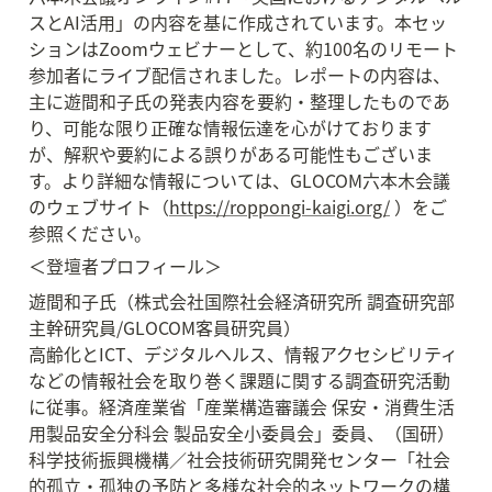
スとAI活用」の内容を基に作成されています。本セッ
ションはZoomウェビナーとして、約100名のリモート
参加者にライブ配信されました。レポートの内容は、
主に遊間和子氏の発表内容を要約・整理したものであ
り、可能な限り正確な情報伝達を心がけております
が、解釈や要約による誤りがある可能性もございま
す。より詳細な情報については、GLOCOM六本木会議
のウェブサイト（
https://roppongi-kaigi.org/
 ）をご
参照ください。
＜登壇者プロフィール＞
遊間和子氏（株式会社国際社会経済研究所 調査研究部 
主幹研究員/GLOCOM客員研究員）

高齢化とICT、デジタルヘルス、情報アクセシビリティ
などの情報社会を取り巻く課題に関する調査研究活動
に従事。経済産業省「産業構造審議会 保安・消費生活
用製品安全分科会 製品安全小委員会」委員、（国研）
科学技術振興機構／社会技術研究開発センター「社会
的孤立・孤独の予防と多様な社会的ネットワークの構