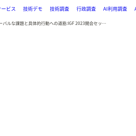
サービス
技術デモ
技術調査
行政調査
AI利用調査
2023-10-09 グローバルな課題と具体的行動への道筋:IGF 2023開会セッション