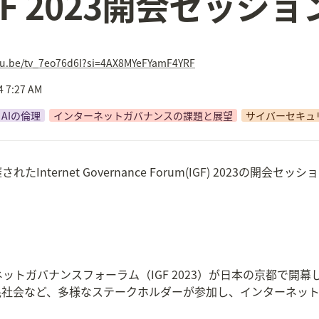
GF 2023開会セッショ
utu.be/tv_7eo76d6I?si=4AX8MYeFYamF4YRF
4 7:27 AM
AIの倫理
インターネットガバナンスの課題と展望
サイバーセキュ
たInternet Governance Forum(IGF) 2023の開会
ターネットガバナンスフォーラム（IGF 2023）が日本の京都で
民社会など、多様なステークホルダーが参加し、インターネッ