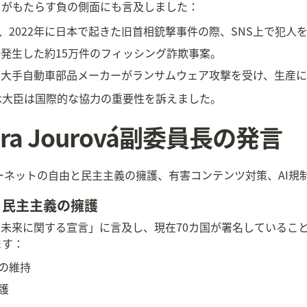
トがもたらす負の側面にも言及しました：
、2022年に日本で起きた旧首相銃撃事件の際、SNS上で犯人
で発生した約15万件のフィッシング詐欺事案。
本の大手自動車部品メーカーがランサムウェア攻撃を受け、生産
木大臣は国際的な協力の重要性を訴えました。
era Jourová副委員長の発言
、インターネットの自由と民主主義の擁護、有害コンテンツ対策、A
と民主主義の擁護
ットの未来に関する宣言」に言及し、現在70カ国が署名している
ます：
の維持
護