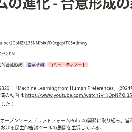
ムの進化 - 合意形成
utu.be/1QpNZXL35NM?si=WX0cgqstTC5Admwy
 1:52 PM
団的合意形成
投票予測
コミュニティノート
CS329H「Machine Learning from Human Preferences
演の動画は 
https://www.youtube.com/watch?v=1QpNZXL3
ました：
2年からオープンソースプラットフォームPolusの開発に取り組み
における民主的審議ツールの展開を主導している。