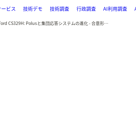
サービス
技術デモ
技術調査
行政調査
AI利用調査
2025-09-12 Stanford CS329H: Polusと集団応答システムの進化 - 合意形成の新たなアプローチ