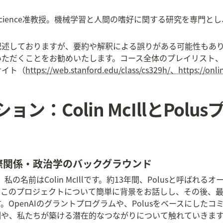
Computer Science准教授。機械学習と人間の嗜好に関する研究
記述しておりますが、要約や解釈による誤りがある可能性もあ
いただくことをお勧めいたします。コース全体のプレイリスト
式サイト（
https://web.stanford.edu/class/cs329h/、https://onli
ョン：Colin McIllとPol
経歴と国際関係・政治学のバックグラウンド
私の名前はColin McIllです。約13年間、Polusと呼ばれ
、このプロジェクトについて簡単に背景をお話しし、その後、
OpenAIのグラントプログラムや、Polusをベースにした
例や、私たちが築ける潜在的なつながりについて触れていきま