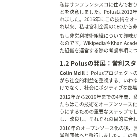
私はサンフランシスコに住んでお
とを決意しました。Polusは20
れました。2016年にこの技術を
れ以来、私は営利企業のCEOから
もし非営利技術組織について興味
なのです。WikipediaやKhan
た組織を運営する際の考慮事項に
1.2 Polusの発展：営利
Colin McIll：
 Polusプロジェ
がら社会的利益を重視する、いわゆる
けでなく、社会にポジティブな影
2012年から2016年までの4年間
たちはこの技術をオープンソース
うにするための重要なステップでし
し、改良し、それぞれの目的に合
2016年のオープンソース化の後、
営利団体へと移行しました。この