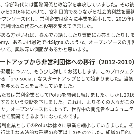
り、学部時代には国際関係と政治学を専攻していました。その
12年から2016年にかけて、営利目的でありながら社会的利益を
オープンソース化し、営利企業は徐々に事業を縮小して、2019
非営利団体の代表へと役割を変えてきました。
がある方がいれば、喜んでお話ししたり質問にお答えしたりし
 Academy、あるいは最近ではSignalのような、オープンソー
ついて、興味深い側面があるかと思います。
スタートアップから非営利団体への移行（2012-2019
クトの発展について、もう少し詳しくお話しします。このプロジェク
「pro-social」なスタートアップとして始まりました。
響を与えることを目指していました。
、私たちは営利企業としてPolusを開発し続けました。しかし2
化するという決断を下しました。これは、より多くの人々がこ
た。オープンソース化によって、世界中の開発者やコミュニティ
わせて展開できるようになったのです。
営利企業としてのPolusは徐々に事業を縮小していきました。そ
移行は単なる法的な形態の変更以上のものでした。組織の目的