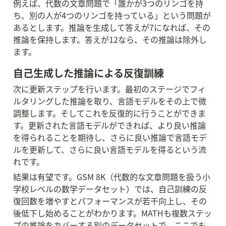
例えば、代数の文章問題で「誰かが3つのリンゴを持
ち、別の人が4つのリンゴを持っている」という問題が
あるとします。推論を生成して答えが7になれば、その
推論を保持します。答えが12なら、その推論は除外し
ます。
自己生成した推論による反復訓練
次に更新ステップを行います。最初のステージでフィ
ルタリングした推論を取り、言語モデルをその上で微
調整します。そしてこれを反復的に行うことができま
す。更新された言語モデルができれば、より良い推論
を得られることを期待し、さらに良い推論で言語モデ
ルを更新して、さらに良い言語モデルを得るという流
れです。
結果は有望です。GSM 8K（代数的な文章問題を扱う小
学校レベルの数学データセット）では、自己訓練の反
復回数を増やすとパフォーマンスが若干向上し、その
後低下し始めることがわかります。MATHも複数ステッ
プの推論をカバーする別のデータセットで、ここでも