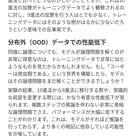
進法と比べてどうなのかということですが、これは10
進法の加算がトレーニングデータでよく観察されるの
に対し、9進法の加算を行う人はとても少なく、トレー
ニングデータにはそのような例がはるかに少ないだろ
うという意味での反事実です。
分布外（OOD）データでの性能低下
同様に論理についても、モデルが論理問題を解くのが
非常に得意なのは、トレーニングデータで非常に似た
ようなものを見たからかもしれません。もし「コーギ
ーは爬虫類である」という世界を構築したら、モデル
はその論理問題をまだ解くことができるでしょうか？
実験の結果、10進法から9進法に移行する際や、常識的
な前提を変更する際には、かなり有意な性能低下が見
られます。複数ステップの推論を伴わない非常に単純
な論理問題でさえ、パフォーマンスが大幅に低下する
ことがわかります。これは、モデルがそれほど推論を
行っておらず、より多くの暗記に依存している可能性
を示唆しています。