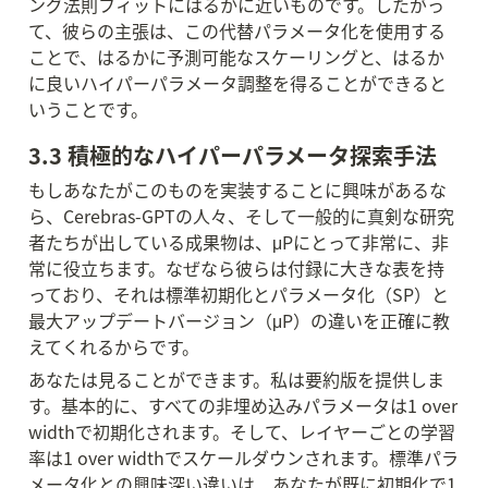
ング法則フィットにはるかに近いものです。したがっ
て、彼らの主張は、この代替パラメータ化を使用する
ことで、はるかに予測可能なスケーリングと、はるか
に良いハイパーパラメータ調整を得ることができると
いうことです。
3.3 積極的なハイパーパラメータ探索手法
もしあなたがこのものを実装することに興味があるな
ら、Cerebras-GPTの人々、そして一般的に真剣な研究
者たちが出している成果物は、μPにとって非常に、非
常に役立ちます。なぜなら彼らは付録に大きな表を持
っており、それは標準初期化とパラメータ化（SP）と
最大アップデートバージョン（μP）の違いを正確に教
えてくれるからです。
あなたは見ることができます。私は要約版を提供しま
す。基本的に、すべての非埋め込みパラメータは1 over 
widthで初期化されます。そして、レイヤーごとの学習
率は1 over widthでスケールダウンされます。標準パラ
メータ化との興味深い違いは、あなたが既に初期化で1 