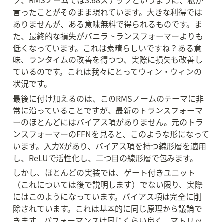
プ、RMSノームでは3.68ステップというように、私が
言ったことがそのまま現れています。大きな利得では
ありませんが、ある意味無料で得られるものです。ま
た、最終的な損失がバニラトランスフォーマーよりも
低くなっています。これは素晴らしいですね？ある意
味、ランタイムの改善を得つつ、実際に損失も改善し
ているのです。これは我々にとってウィン・ウィンの
状況です。
最後に付け加えるのは、このRMSノームのテーマに非
常に沿っていることですが、最新のトランスフォーマ
ーのほとんどにはバイアス項がありません。元のトラ
ンスフォーマーのFFNを見ると、このような形になって
います。入力Xがあり、バイアス項を持つ線形層を適用
し、ReLUで活性化し、二つ目の線形層で包みます。
しかし、ほとんどの実装では、ゲート付きユニット
（これについては後で説明します）でない限り、実際
にはこのようになっています。バイアス項は完全に削
除されています。これは基本的に同じ原理から議論で
きます。パフォーマンスは同じくらい良く、マトリッ