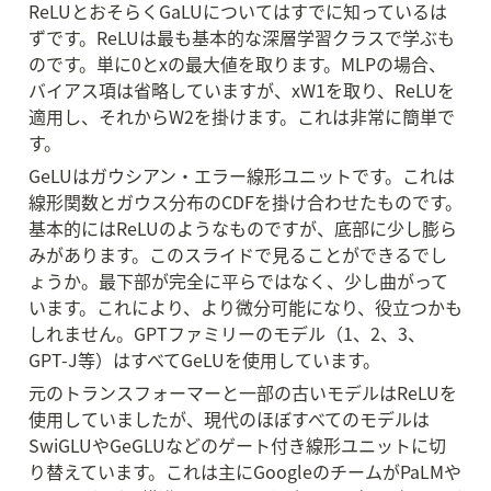
ReLUとおそらくGaLUについてはすでに知っているは
ずです。ReLUは最も基本的な深層学習クラスで学ぶも
のです。単に0とxの最大値を取ります。MLPの場合、
バイアス項は省略していますが、xW1を取り、ReLUを
適用し、それからW2を掛けます。これは非常に簡単で
す。
GeLUはガウシアン・エラー線形ユニットです。これは
線形関数とガウス分布のCDFを掛け合わせたものです。
基本的にはReLUのようなものですが、底部に少し膨ら
みがあります。このスライドで見ることができるでし
ょうか。最下部が完全に平らではなく、少し曲がって
います。これにより、より微分可能になり、役立つかも
しれません。GPTファミリーのモデル（1、2、3、
GPT-J等）はすべてGeLUを使用しています。
元のトランスフォーマーと一部の古いモデルはReLUを
使用していましたが、現代のほぼすべてのモデルは
SwiGLUやGeGLUなどのゲート付き線形ユニットに切
り替えています。これは主にGoogleのチームがPaLMや