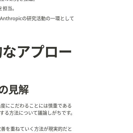
究を担当。
thropicの研究活動の一環として
的なアプロー
 の見解
過度にこだわることには慎重である
する方法について議論しがちです。
改善を重ねていく方法が現実的だと