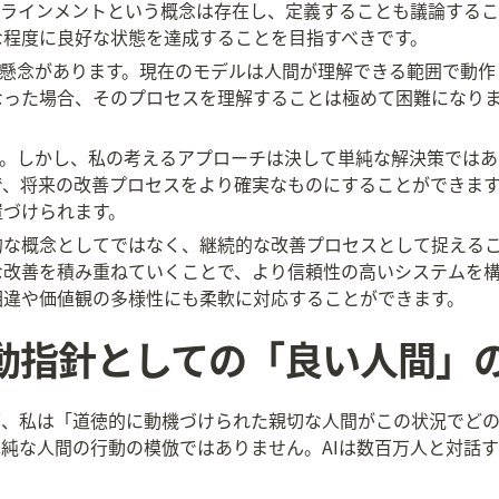
アラインメントという概念は存在し、定義することも議論する
な程度に良好な状態を達成することを目指すべきです。
は懸念があります。現在のモデルは人間が理解できる範囲で動
なった場合、そのプロセスを理解することは極めて困難になり
です。しかし、私の考えるアプローチは決して単純な解決策では
で、将来の改善プロセスをより確実なものにすることができま
置づけられます。
的な概念としてではなく、継続的な改善プロセスとして捉える
な改善を積み重ねていくことで、より信頼性の高いシステムを
相違や価値観の多様性にも柔軟に対応することができます。
の行動指針としての「良い人間」
して、私は「道徳的に動機づけられた親切な人間がこの状況でど
純な人間の行動の模倣ではありません。AIは数百万人と対話