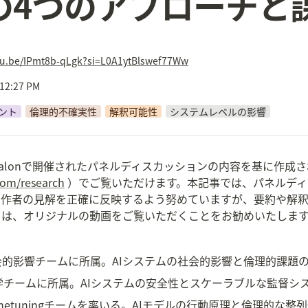
picの4つのアプローチと
utu.be/IPmt8b-qLgk?si=L0A1ytBlswef77Ww
 12:27 PM
ント
倫理的不確実性
解釈可能性
システムレベルの影響
arch Salonで開催されたパネルディスカッションの内容を基に作成さ
com/research
 ）でご覧いただけます。本記事では、パネルデ
著作者の見解を正確に反映するよう努めていますが、要約や解
ては、オリジナルの動画をご覧いただくことをお勧めいたしま
opicの社会的影響チームに所属。AIシステムの社会的影響と倫理的課
ント科学チームに所属。AIシステムの安全性とスケーラブルな監督
nment Finetuningチームを率いる。AIモデルの行動原理と倫理的